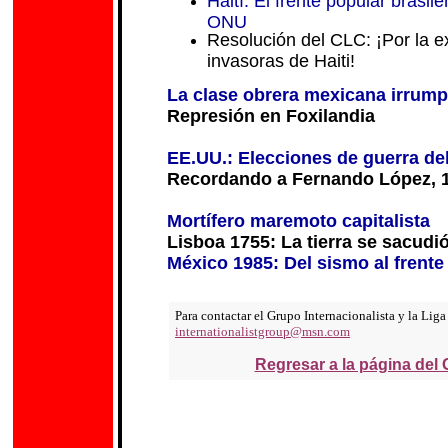
Haití: El frente popular brasil
ONU
Resolución del CLC: ¡Por la ex
invasoras de Haiti!
La clase obrera mexicana irrum
Represión en Foxilandia
EE.UU.: Elecciones de guerra del
Recordando a Fernando López, 
Mortífero maremoto capitalista
Lisboa 1755: La tierra se sacudi
México 1985: Del sismo al frente
Para contactar el Grupo Internacionalista y la Liga 
internationalistgroup@msn.com
Regresar a la página d