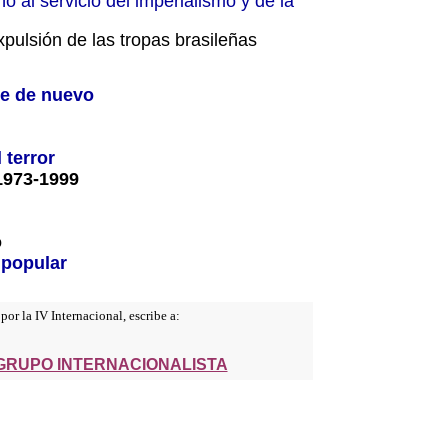
eño al servicio del imperialismo y de la
pulsión de las tropas brasileñas
pe de nuevo
 terror
1973-1999
ó
 popular
por la IV Internacional, escribe a:
el GRUPO INTERNACIONALISTA