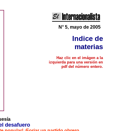
N° 5, mayo de 2005
Indice de
materias
Haz clic en el imágen a la
izquierda para una versión en
pdf del número entero.
uesía
del desafuero
te popular!
¡Forjar un partido obrero