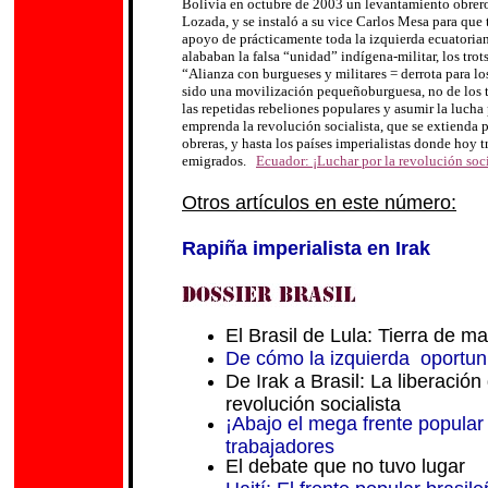
Bolivia en octubre de 2003 un levantamiento obrero
Lozada, y se instaló a su vice Carlos Mesa para que 
.
apoyo de prácticamente toda la izquierda ecuatoria
alababan la falsa “unidad” indígena-militar, los trots
“Alianza con burgueses y militares = derrota para l
sido una movilización pequeñoburguesa, no de los t
las repetidas rebeliones populares y asumir la luch
emprenda la revolución socialista, que se extienda 
obreras, y hasta los países imperialistas donde hoy 
emigrados.
Ecuador: ¡Luchar por la revolución soci
Otros artículos en este número:
Rapiña imperialista en Irak
El Brasil de Lula: Tierra de m
De cómo la izquierda oportunis
De Irak a Brasil: La liberación
revolución socialista
¡Abajo el mega frente popular 
trabajadores
El debate que no tuvo lugar