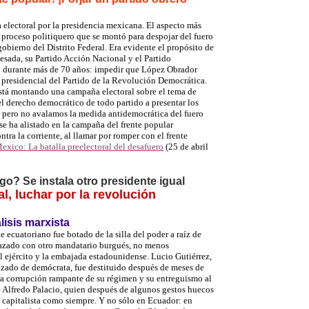
 electoral por la presidencia mexicana.
El aspecto más
l proceso politiquero que se montó para despojar del fuero
obierno del Distrito Federal. Era evidente el propósito de
esada, su Partido Acción Nacional y el Partido
 durante más de 70 años: impedir que López Obrador
o
presidencial del Partido de la Revolución Democrática.
 está montando una campaña electoral sobre el tema de
el derecho democrático de todo partido a presentar los
a, pero no avalamos la medida antidemocrática del fuero
 se ha alistado en la campaña del frente popular
tra la corriente, al llamar por romper con el frente
exico: La batalla preelectoral del desafuero
(25 de abril
uego?
Se instala otro presidente igual
l, luchar por la revolución
lisis marxista
e ecuatoriano fue botado de la silla del poder a raíz de
plazado con otro mandatario burgués, no menos
l ejército y la embajada estadounidense.
Lucio Gutiérrez,
razado de demócrata,
fue destituido después de meses de
, la corrupción rampante de su régimen y su entreguismo al
e Alfredo Palacio, quien después de algunos gestos huecos
capitalista como siempre. Y no sólo en Ecuador: en