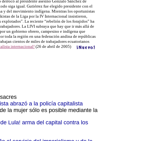
 derrocó al presidente asesino Gonzalo Sánchez de
todo siga igual.
Gutiérrez fue elegido presidente con el
na y del movimiento indígena. Mientras los oportunistas
kistas de la Liga por la IV Internacional insistieron,
os explotados”.
La
reciente “rebelión de los forajidos”
ha
rabajadores. L
a LIVI subraya que hay que ir más allá de
a por un gobierno obrero, campesino e indígena que
por toda la región en una federación andina de repúblicas
trabajan cientos de miles de trabajadores ecuatorianos
alista internacional!
(26 de abril de 2005)
asacres
ta abrazó a la policía capitalista
 de la mujer sólo es posible mediante la
de Lula! arma del capital contra los