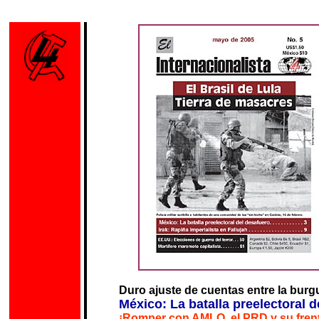
Duro ajuste de cuentas entre la burg
México: La batalla preelectoral 
¡Romper con AMLO, el PRD y su fren