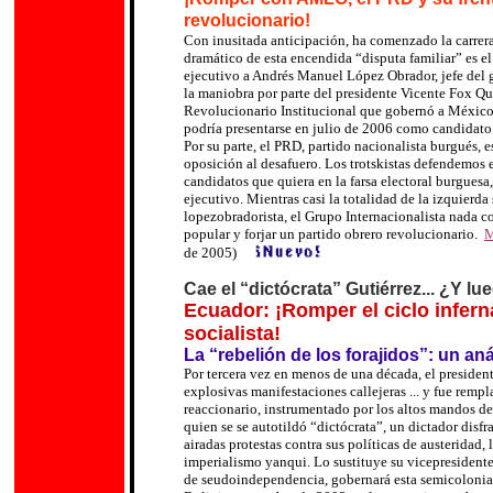
revolucionario!
Con inusitada anticipación, ha comenzado la carrera
dramático de esta encendida “disputa familiar” es e
ejecutivo a Andrés Manuel López Obrador, jefe del g
l
a maniobra por parte del presidente Vicente Fox Qu
Revolucionario Institucional que gobernó a México
podría presentarse en julio de 2006 como candidat
Por su parte, el PRD, partido nacionalista burgués,
oposición al desafuero. Los trotskistas defendemos 
candidatos que quiera en la farsa electoral burgues
ejecutivo.
Mientras casi la totalidad de la izquierda
lopezobradorista, el Grupo Internacionalista nada con
popular y forjar un partido obrero revolucionario.
M
de 2005)
Cae el
“dictócrata”
Gutiérrez... ¿Y l
Ecuador: ¡Romper el ciclo inferna
socialista!
La
“rebelión de los forajidos”: un aná
Por tercera vez en menos de una década, el president
explosivas manifestaciones callejeras ... y fue rem
reaccionario, instrumentado por los altos mandos de
quien se
se autotildó
“dictócrata”, un dictador disf
airadas protestas contra sus políticas de austeridad
imperialismo yanqui. Lo sustituye su vicepresident
de seudoindependencia, gobernará esta semicolonia 