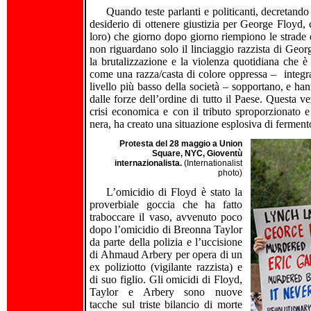
Quando teste parlanti e politicanti, decretando
desiderio di ottenere giustizia per George Floyd, 
loro) che giorno dopo giorno riempiono le strade e
non riguardano solo il linciaggio razzista di Geo
la brutalizzazione e la violenza quotidiana che è 
come una razza/casta di colore oppressa – integra
livello più basso della società – sopportano, e han
dalle forze dell’ordine di tutto il Paese. Questa v
crisi economica e con il tributo sproporzionato e
nera, ha creato una situazione esplosiva di ferment
Protesta del 28 maggio a Union
Square, NYC, Gioventù
internazionalista.
(Internationalist
photo)
L’omicidio di Floyd è stato la
proverbiale goccia che ha fatto
traboccare il vaso, avvenuto poco
dopo l’omicidio di Breonna Taylor
da parte della polizia e l’uccisione
di Ahmaud Arbery per opera di un
ex poliziotto (vigilante razzista) e
di suo figlio. Gli omicidi di Floyd,
Taylor e Arbery sono nuove
tacche sul triste bilancio di morte