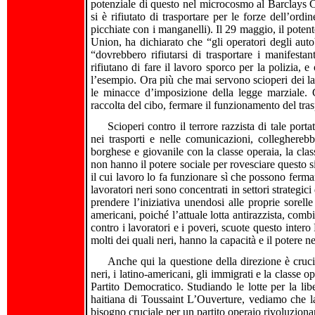
potenziale di questo nel microcosmo al Barclays 
si è rifiutato di trasportare per le forze dell’ord
picchiate con i manganelli). Il 29 maggio, il pot
Union, ha dichiarato che “gli operatori degli au
“dovrebbero rifiutarsi di trasportare i manifestan
rifiutano di fare il lavoro sporco per la polizia, 
l’esempio. Ora più che mai servono scioperi dei lav
le minacce d’imposizione della legge marziale. C
raccolta del cibo, fermare il funzionamento del trasp
Scioperi contro il terrore razzista di tale port
nei trasporti e nelle comunicazioni, colleghereb
borghese e giovanile con la classe operaia, la clas
non hanno il potere sociale per rovesciare questo s
il cui lavoro lo fa funzionare sì che possono fermarl
lavoratori neri sono concentrati in settori strategi
prendere l’iniziativa unendosi alle proprie sorelle e
americani, poiché l’attuale lotta antirazzista, com
contro i lavoratori e i poveri, scuote questo intero
molti dei quali neri, hanno la capacità e il potere n
Anche qui la questione della direzione è cruci
neri, i latino-americani, gli immigrati e la classe 
Partito Democratico. Studiando le lotte per la libe
haitiana di Toussaint L’Ouverture, vediamo che l
bisogno cruciale per un partito operaio rivoluziona