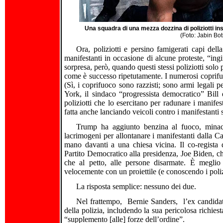
Una squadra di una mezza dozzina di poliziotti i
(Foto: Jabin Bo
Ora, poliziotti e persino famigerati capi del
manifestanti in occasione di alcune proteste, “in
sorpresa, però, quando questi stessi poliziotti solo 
come è successo ripetutamente. I numerosi coprifuoco
(Sì, i coprifuoco sono razzisti; sono armi legali p
York, il sindaco “progressista democratico” Bill
poliziotti che lo esercitano per radunare i manifes
fatta anche lanciando veicoli contro i manifestanti s
Trump ha aggiunto benzina al fuoco, minac
lacrimogeni per allontanare i manifestanti dalla C
mano davanti a una chiesa vicina. Il co-regista d
Partito Democratico alla presidenza, Joe Biden, che
che al petto, alle persone disarmate. È meglio
velocemente con un proiettile (e conoscendo i polizi
La risposta semplice: nessuno dei due.
Nel frattempo, Bernie Sanders, l’ex candidato
della polizia, includendo la sua pericolosa richiesta
“supplemento [alle] forze dell’ordine”.