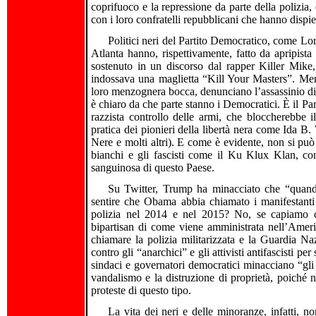
coprifuoco e la repressione da parte della polizia,
con i loro confratelli repubblicani che hanno disp
Politici neri del Partito Democratico, come Lo
Atlanta hanno, rispettivamente, fatto da apripista
sostenuto in un discorso dal rapper Killer Mike,
indossava una maglietta “Kill Your Masters”. Ment
loro menzognera bocca, denunciano l’assassinio di F
è chiaro da che parte stanno i Democratici. È il Pa
razzista controllo delle armi, che bloccherebbe il 
pratica dei pionieri della libertà nera come Ida B.
Nere e molti altri). E come è evidente, non si può 
bianchi e gli fascisti come il Ku Klux Klan, con
sanguinosa di questo Paese.
Su Twitter, Trump ha minacciato che “quando 
sentire che Obama abbia chiamato i manifestanti 
polizia nel 2014 e nel 2015? No, se capiamo co
bipartisan di come viene amministrata nell’Americ
chiamare la polizia militarizzata e la Guardia N
contro gli “anarchici” e gli attivisti antifascisti pe
sindaci e governatori democratici minacciano “gli a
vandalismo e la distruzione di proprietà, poiché
proteste di questo tipo.
La vita dei neri e delle minoranze, infatti, 