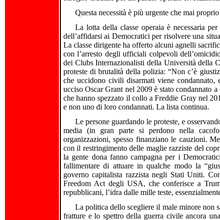
Questa necessità è più urgente che mai propri
La lotta della classe operaia è necessaria per
dell’affidarsi ai Democratici per risolvere una sit
La classe dirigente ha offerto alcuni agnelli sacrifi
con l’arresto degli ufficiali colpevoli dell’omicid
dei Clubs Internazionalisti della Università della 
proteste di brutalità della polizia: “Non c’è giusti
che uccidono civili disarmati viene condannato, 
ucciso Oscar Grant nel 2009 è stato condannato a du
che hanno spezzato il collo a Freddie Gray nel 2015
e non uno di loro condannati. La lista continua.
Le persone guardando le proteste, e osservandol
media (in gran parte si perdono nella cacofon
organizzazioni, spesso finanziano le cauzioni. Men
con il restringimento delle maglie razziste del copr
la gente dona fanno campagna per i Democratici e
fallimentare di attuare in qualche modo la “gius
governo capitalista razzista negli Stati Uniti. C
Freedom Act degli USA, che conferisce a Trump
repubblicani, l’idra dalle mille teste, essenzialment
La politica dello scegliere il male minore non s
fratture e lo spettro della guerra civile ancora u