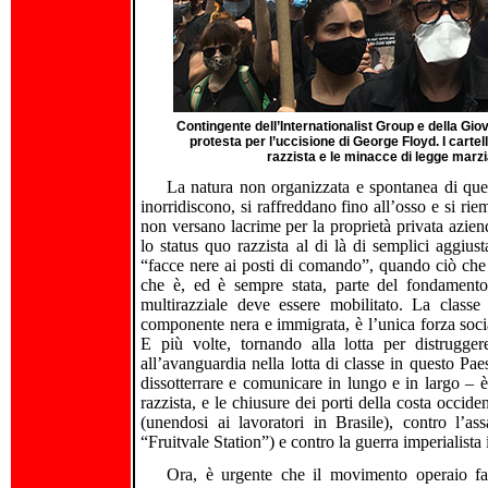
Contingente dell’Internationalist Group e della Giov
protesta per l’uccisione di George Floyd. I carte
razzista e le minacce di legge marzi
La natura non organizzata e spontanea di quest
inorridiscono, si raffreddano fino all’osso e si ri
non versano lacrime per la proprietà privata azie
lo status quo razzista al di là di semplici aggius
“facce nere ai posti di comando”, quando ciò che s
che è, ed è sempre stata, parte del fondamento 
multirazziale deve essere mobilitato. La class
componente nera e immigrata, è l’unica forza soci
E più volte, tornando alla lotta per distruggere
all’avanguardia nella lotta di classe in questo Pae
dissotterrare e comunicare in lungo e in largo – è 
razzista, e le chiusure dei porti della costa occid
(unendosi ai lavoratori in Brasile), contro l’as
“Fruitvale Station”) e contro la guerra imperialista
Ora, è urgente che il movimento operaio facc