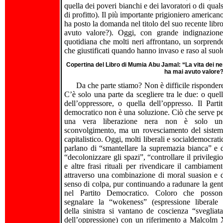
quella dei poveri bianchi e dei lavoratori o di qual
di profitto). Il più importante prigioniero america
ha posto la domanda nel titolo del suo recente lib
avuto valore?). Oggi, con grande indignazione
quotidiana che molti neri affrontano, un sorprend
che giustificati quando hanno invaso e raso al suolo
Copertina del Libro di Mumia Abu Jamal: “La vita dei ne
ha mai avuto valore
Da che parte stiamo? Non è difficile risponder
C’è solo una parte da scegliere tra le due: o quel
dell’oppressore, o quella dell’oppresso. Il Parti
democratico non è una soluzione. Ciò che serve p
una vera liberazione nera non è solo un
sconvolgimento, ma un rovesciamento del siste
capitalistico. Oggi, molti liberali e socialdemocrati
parlano di “smantellare la supremazia bianca” e 
“decolonizzare gli spazi”, “controllare il privilegi
e altre frasi rituali per rivendicare il cambiamen
attraverso una combinazione di moral suasion e 
senso di colpa, pur continuando a radunare la gen
nel Partito Democratico. Coloro che posson
segnalare la “wokeness” (espressione liberale
della sinistra si vantano de coscienza “svegliat
dell’oppressione) con un riferimento a Malcolm