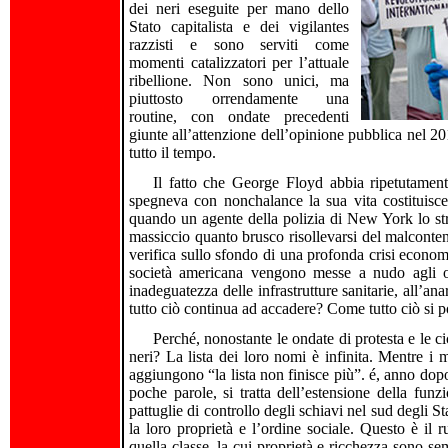
dei neri eseguite per mano dello
Stato capitalista e dei vigilantes
razzisti e sono serviti come
momenti catalizzatori per l’attuale
ribellione. Non sono unici, ma
piuttosto orrendamente una
routine, con ondate precedenti
giunte all’attenzione dell’opinione pubblica nel 2
tutto il tempo.
Il fatto che George Floyd abbia ripetutamen
spegneva con nonchalance la sua vita costituisce
quando un agente della polizia di New York lo st
massiccio quanto brusco risollevarsi del malconten
verifica sullo sfondo di una profonda crisi econom
società americana vengono messe a nudo agli occh
inadeguatezza delle infrastrutture sanitarie, all’a
tutto ciò continua ad accadere? Come tutto ciò si po
Perché, nonostante le ondate di protesta e le ci
neri? La lista dei loro nomi è infinita. Mentre i 
aggiungono “la lista non finisce più”. é, anno dopo
poche parole, si tratta dell’estensione della funz
pattuglie di controllo degli schiavi nel sud degli Sta
la loro proprietà e l’ordine sociale. Questo è il r
quella classe, la cui proprietà e ricchezza sono se