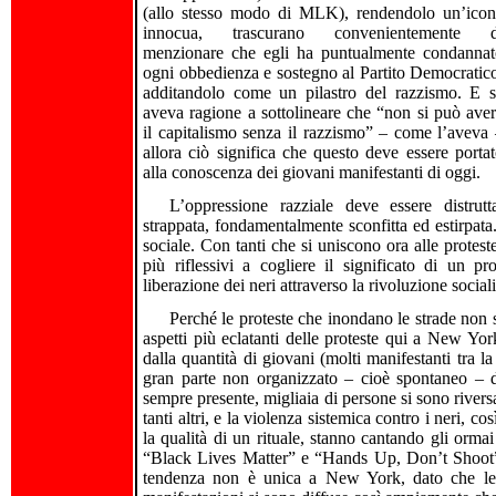
(allo stesso modo di MLK), rendendolo un’icon
innocua, trascurano convenientemente d
menzionare che egli ha puntualmente condannat
ogni obbedienza e sostegno al Partito Democratic
additandolo come un pilastro del razzismo. E 
aveva ragione a sottolineare che “non si può ave
il capitalismo senza il razzismo” – come l’aveva
allora ciò significa che questo deve essere porta
alla conoscenza dei giovani manifestanti di oggi.
L’oppressione razziale deve essere distrutt
strappata, fondamentalmente sconfitta ed estirpata
sociale. Con tanti che si uniscono ora alle protest
più riflessivi a cogliere il significato di un p
liberazione dei neri attraverso la rivoluzione sociali
Perché le proteste che inondano le strade non s
aspetti più eclatanti delle proteste qui a New York
dalla quantità di giovani (molti manifestanti tra la
gran parte non organizzato – cioè spontaneo – 
sempre presente, migliaia di persone si sono riversa
tanti altri, e la violenza sistemica contro i neri, 
la qualità di un rituale, stanno cantando gli orma
“Black Lives Matter” e “Hands Up, Don’t Shoot”, 
tendenza non è unica a New York, dato che le pr