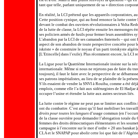
tant que telle, parlant uniquement de sa « direction corporat
En réalité, la LCI prétend que les appareils corporatistes, 
Cette position cynique, qui au fond renonce la lutte contre 
devant le combat des ouvriers révolutionnaires à Volta Redon
de la lutte de classe, la LCI répète ensuite les mensonges ém
ses policiers armés de fusils pour fermer leurs assemblées s
L’abandon par la LCI de ses camarades fraternels – qui ont f
aspect de son abandon de toute perspective concrète pour 
iskriste » de construire le noyau d’un parti trotskyste algé
[L’Etincelle] dans l’exile). Plus récemment encore, la LCI ref
La Ligue pour la Quatrième Internationale insiste sur la néce
internationale. Même si nous ne rejetons pas de faire du tra
toujours), il faut le faire avec le perspective de se débarras
ses patrons impérialistes, au lieu de se plaindre de la présenc
S’ils essaient de vendre la SNVI à Rouiba, comme a été déjà 
emplois, comme elle l’a fait aux sidérurgistes de El Hadjar 
occuper l’usine et étendre la lutte aux autres secteurs liés.
La lutte contre le régime ne peut pas se limiter aux conflit
ont du combattre. C’est ainsi qu’il faut mobiliser les trava
droits pour toutes les langues
d’usage commun (en l’occurrenc
de la classe ouvrière pour demander l’abrogation totale du 
femmes des droits démocratiques élémentaires et les soumet
campagne à l’encontre sur le mot d’ordre « 20 ans barakat [
CLA et le SNAPAP pour abolir cette loi que fait de l’Algéri