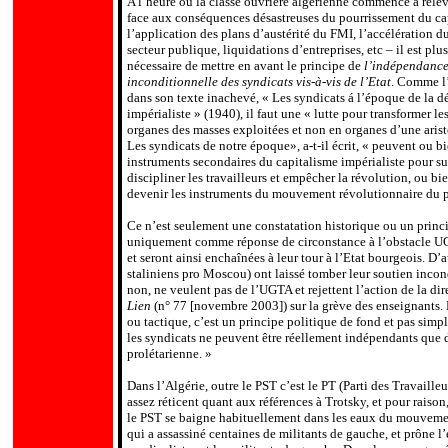
A l’heure où la classe ouvrière algérienne commence à releve
face aux conséquences désastreuses du pourrissement du ca
l’application des plans d’austérité du FMI, l’accélération
secteur publique, liquidations d’entreprises, etc – il est plu
nécessaire de mettre en avant le principe de
l’indépendance
inconditionnelle des syndicats vis-à-vis de l’Etat
. Comme l
dans son texte inachevé, « Les syndicats á l’époque de la 
impérialiste » (1940), il faut une « lutte pour transformer le
organes des masses exploitées et non en organes d’une aristo
Les syndicats de notre époque», a-t-il écrit, « peuvent ou 
instruments secondaires du capitalisme impérialiste pour s
discipliner les travailleurs et empêcher la révolution, ou bi
devenir les instruments du mouvement révolutionnaire du pr
Ce n’est seulement une constatation historique ou un princi
uniquement comme réponse de circonstance à l’obstacle U
et seront ainsi enchaînées à leur tour à l’Etat bourgeois. D
staliniens pro Moscou) ont laissé tomber leur soutien incon
non, ne veulent pas de l’UGTA et rejettent l’action de la dire
Lien
(n° 77 [novembre 2003]) sur la grève des enseignants.
ou tactique, c’est un principe politique de fond et pas si
les syndicats ne peuvent être réellement indépendants que 
prolétarienne. »
Dans l’Algérie, outre le PST c’est le PT (Parti des Travaill
assez réticent quant aux références à Trotsky, et pour raison
le PST se baigne habituellement dans les eaux du mouvement 
qui a assassiné centaines de militants de gauche, et prône l’