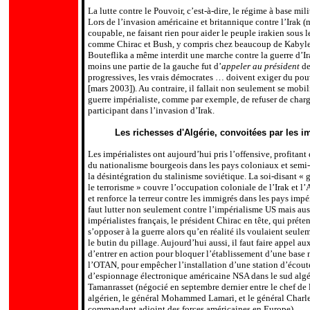
La lutte contre le Pouvoir, c’est-à-dire, le régime à base mi
Lors de l’invasion américaine et britannique contre l’Irak
coupable, ne faisant rien pour aider le peuple irakien sous le
comme Chirac et Bush, y compris chez beaucoup de Kabyles, 
Bouteflika a même interdit une marche contre la guerre d’Ira
moins une partie de la gauche fut d’
appeler au président
de
progressives, les vrais démocrates … doivent exiger du pouv
[mars 2003]). Au contraire, il fallait non seulement se mob
guerre impérialiste, comme par exemple, de refuser de charger
participant dans l’invasion d’Irak.
Les richesses d'Algérie, convoitées par les im
Les impérialistes ont aujourd’hui pris l’offensive, profitant d
du nationalisme bourgeois dans les pays coloniaux et semi
la désintégration du stalinisme soviétique. La soi-disant « 
le terrorisme » couvre l’occupation coloniale de l’Irak et l’
et renforce la terreur contre les immigrés dans les pays impéri
faut lutter non seulement contre l’impérialisme US mais auss
impérialistes français, le président Chirac en tête, qui préte
s’opposer à la guerre alors qu’en réalité ils voulaient seule
le butin du pillage. Aujourd’hui aussi, il faut faire appel aux
d’entrer en action pour bloquer l’établissement d’une base 
l’OTAN, pour empêcher l’installation d’une station d’écout
d’espionnage électronique américaine NSA dans le sud algér
Tamanrasset (négocié en septembre dernier entre le chef de 
algérien, le général Mohammed Lamari, et le général Charl
commandant adjoint des forces américaines en Europe).