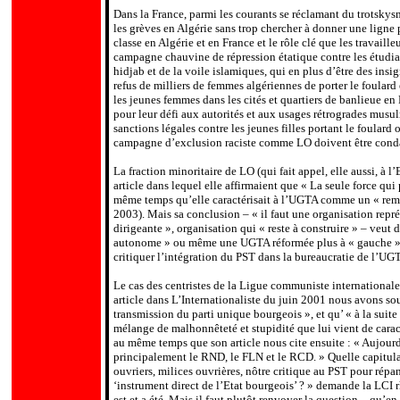
.
Dans la France, parmi les courants se réclamant du trotskys
les grèves en Algérie sans trop chercher à donner une ligne 
classe en Algérie et en France et le rôle clé que les travail
campagne chauvine de répression étatique contre les étudia
hidjab et de la voile islamiques, qui en plus d’être des ins
refus de milliers de femmes algériennes de porter le foulard 
les jeunes femmes dans les cités et quartiers de banlieue en 
pour leur défi aux autorités et aux usages rétrogrades musu
sanctions légales contre les jeunes filles portant le foulard
campagne d’exclusion raciste comme LO doivent être con
La fraction minoritaire de LO (qui fait appel, elle aussi, à l
article dans lequel elle affirmaient que « La seule force qui
même temps qu’elle caractérisait à l’UGTA comme un « remp
2003). Mais sa conclusion – « il faut une organisation repré
dirigeante », organisation qui « reste à construire » – veut d
autonome » ou même une UGTA réformée plus à « gauche » ? 
critiquer l’intégration du PST dans la bureaucratie de l’UG
Le cas des centristes de la Ligue communiste internationale (
article dans L’Internationaliste du juin 2001 nous avons so
transmission du parti unique bourgeois », et qu’ « à la suite
mélange de malhonnêteté et stupidité que lui vient de caract
au même temps que son article nous cite ensuite : « Aujourd’h
principalement le RND, le FLN et le RCD. » Quelle capitula
ouvriers, milices ouvrières, nôtre critique au PST pour répan
‘instrument direct de l’Etat bourgeois’ ? » demande la LCI 
est et a été. Mais il faut plutôt renvoyer la question – qu’