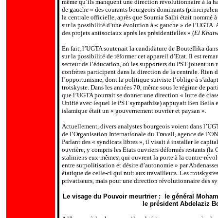
même qu’ils manquent une direction révolutionnaire à la haut
de gauche » des courants bourgeois dominants (principalem
la centrale officielle, après que Soumia Salhi était nommé à
sur la possibilité d’une évolution à « gauche » de l’UGTA. 
des projets antisociaux après les présidentielles » (
El Khat
En fait, l’UGTA soutenait la candidature de Bouteflika dans 
sur la possibilité de réformer cet appareil d’Etat.
Il est rem
secteur de l’éducation, où les supporters du PST jouent un 
confrères participent dans la direction de la centrale. Rien
l’opportunisme, dont la politique suiviste l’oblige à s’adap
trotskyste. Dans les années 70, même sous le régime de pa
que l’UGTA pourrait se donner une direction « lutte de class
Unifié avec lequel le PST sympathise) appuyait Ben Bella e
islamique était un « gouvernement ouvrier et paysan ».
Actuellement, divers analystes bourgeois voient dans l’UGTA
de l’Organisation Internationale du Travail, agence de l’ON
Parlant des « syndicats libres », il visait à installer le cap
ouvrière, y compris les Etats ouvriers déformés restants (la
staliniens eux-mêmes, qui ouvrent la porte à la contre-révol
entre surpolitisation et désire d’autonomie » par Abdenasser D
étatique de celle-ci qui nuit aux travailleurs. Les trotskyste
privatiseurs, mais pour une direction révolutionnaire des sy
Le visage du Pouvoir meurtrier : le général
Moham
le président Abdelaziz B