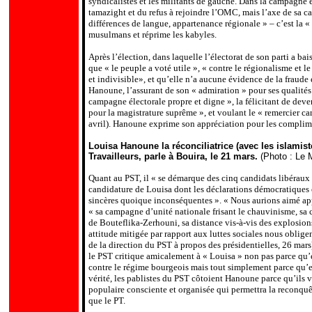
syndicalistes et les militants de gauche. Dans la campagne é
tamazight et du refus à rejoindre l’OMC, mais l’axe de sa ca
différences de langue, appartenance régionale » – c’est la « 
musulmans et réprime les kabyles.
Après l’élection, dans laquelle l’électorat de son parti a b
que « le peuple a voté utile », « contre le régionalisme et le
et indivisible», et qu’elle n’a aucune évidence de la fraude 
Hanoune, l’assurant de son « admiration » pour ses qualités
campagne électorale propre et digne », la félicitant de dev
pour la magistrature suprême », et voulant le « remercier car
avril). Hanoune exprime son appréciation pour les complime
Louisa Hanoune la réconciliatrice (avec les islamist
Travailleurs, parle à Bouira, le 21 mars.
(Photo : Le M
Quant au PST, il « se démarque des cinq candidats libéraux 
candidature de Louisa dont les déclarations démocratiques e
sincères quoique inconséquentes ». « Nous aurions aimé appel
« sa campagne d’unité nationale frisant le chauvinisme, sa 
de Bouteflika-Zerhouni, sa distance vis-à-vis des explosion
attitude mitigée par rapport aux luttes sociales nous oblige
de la direction du PST à propos des présidentielles, 26 mars).
le PST critique amicalement à « Louisa » non pas parce qu’e
contre le régime bourgeois mais tout simplement parce qu’
vérité, les pablistes du PST côtoient Hanoune parce qu’ils v
populaire consciente et organisée qui permettra la reconqu
que le PT.