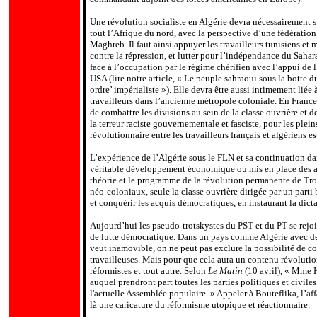
Une révolution socialiste en Algérie devra nécessairement s
tout l’Afrique du nord, avec la perspective d’une fédération
Maghreb. Il faut ainsi appuyer les travailleurs tunisiens et 
contre la répression, et lutter pour l’indépendance du Sahar
face à l’occupation par le régime chérifien avec l’appui de 
USA (lire notre article, « Le peuple sahraoui sous la botte 
ordre’ impérialiste »). Elle devra être aussi intimement liée à
travailleurs dans l’ancienne métropole coloniale. En France 
de combattre les divisions au sein de la classe ouvrière et de
la terreur raciste gouvernementale et fasciste, pour les plei
révolutionnaire entre les travailleurs français et algériens e
L’expérience de l’Algérie sous le FLN et sa continuation dan
véritable développement économique ou mis en place des acq
théorie et le programme de la révolution permanente de Trot
néo-coloniaux, seule la classe ouvrière dirigée par un parti
et conquérir les acquis démocratiques, en instaurant la dicta
Aujourd’hui les pseudo-trotskystes du PST et du PT se rejo
de lutte démocratique. Dans un pays comme Algérie avec de
veut inamovible, on ne peut pas exclure la possibilité de 
travailleuses. Mais pour que cela aura un contenu révolution
réformistes et tout autre. Selon
Le Matin
(10 avril), « Mme 
auquel prendront part toutes les parties politiques et civil
l'actuelle Assemblée populaire. » Appeler à Bouteflika, l’af
là une caricature du réformisme utopique et réactionnaire.