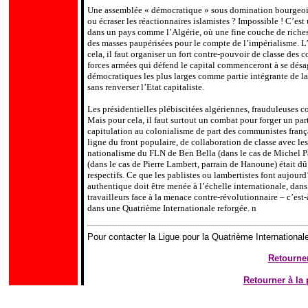
Une assemblée « démocratique » sous domination bourgeoise 
ou écraser les réactionnaires islamistes ? Impossible ! C’es
dans un pays comme l’Algérie, où une fine couche de riches 
des masses paupérisées pour le compte de l’impérialisme. L
cela, il faut organiser un fort contre-pouvoir de classe des c
forces armées qui défend le capital commenceront à se désagr
démocratiques les plus larges comme partie intégrante de la l
sans renverser l’Etat capitaliste.
Les présidentielles plébiscitées algériennes, frauduleuses 
Mais pour cela, il faut surtout un combat pour forger un part
capitulation au colonialisme de part des communistes françai
ligne du front populaire, de collaboration de classe avec le
nationalisme du FLN de Ben Bella (dans le cas de Michel Pa
(dans le cas de Pierre Lambert, parrain de Hanoune) était d
respectifs. Ce que les pablistes ou lambertistes font aujourd
authentique doit être menée à l’échelle internationale, dans 
travailleurs face à la menace contre-révolutionnaire – c’est
dans une Quatrième Internationale reforgée.
n
Pour contacter la Ligue pour la Quatrième International
Retourner
Retourner à l