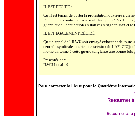
IL EST DÉCIDÉ :
Qu
’
il est temps de porter la protestation ouvrière à un ni
l
’
échelle internationale à se mobiliser pour "Pas de paix, 
guerre et de l
’
occupation en Irak et en Afghanistan et le
IL EST ÉGALEMENT DÉCIDÉ :
Qu
’
un appel de l
’
ILWU soit envoyé exhortant de toute u
centrale syndicale américaine, scission de l
’
AFl-CIO] et 
mettre un terme à cette guerre sanglante une bonne fois 
Présentée par:
ILWU Local 10
Pour contacter la Ligue pour la Quatrième Internati
Retourner à 
Retourner à l