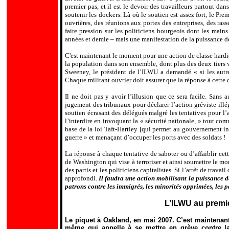
premier pas, et il est le devoir des travailleurs partout da
soutenir les dockers. Là où le soutien est assez fort, le Pr
ouvrières, des réunions aux portes des entreprises, des ras
faire pression sur les politiciens bourgeois dont les main
années et demie – mais une manifestation de la puissance des
C'est maintenant le moment pour une action de classe hardie
la population dans son ensemble, dont plus des deux tiers veu
Sweeney, le président de l
’
ILWU a demandé « si les autre
Chaque militant ouvrier doit assurer que la réponse à cette q
Il ne doit pas y avoir l
’
illusion que ce sera facile. Sans 
jugement des tribunaux pour déclarer l
’
action gréviste illé
soutien écrasant des délégués malgré les tentatives pour l
’
l
’
interdire en invoquant la « sécurité nationale, » tout c
base de la loi Taft-Hartley [qui permet au gouvernement int
guerre » et menaçant d
’
occuper les ports avec des soldats !
La réponse à chaque tentative de saboter ou d
’
affaiblir cet
de Washington qui vise à terroriser et ainsi soumettre le mo
des partis et les politiciens capitalistes. Si l
’
arrêt de travail 
approfondi.
Il faudra une action mobilisant la puissance de 
patrons contre les immigrés, les minorités opprimées, les pa
L’ILWU au premie
Le piquet à Oakland, en mai 2007. C’est maintenant
même qui appelle à se mettre en grève contre la