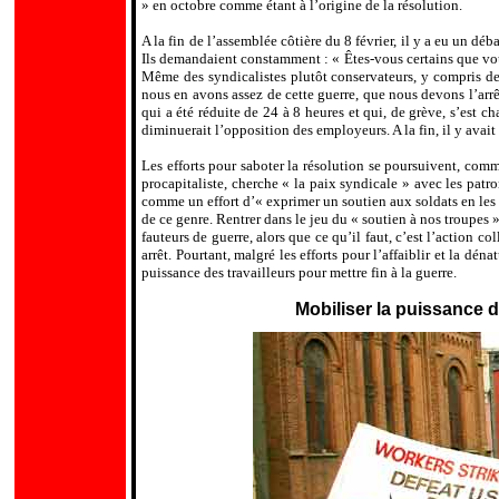
» en octobre comme étant à l
’
origine de la résolution.
A la fin de l’assemblée côtière du 8 février, il y a eu un dé
Ils demandaient constamment : « Êtes-vous certains que vou
Même des syndicalistes plutôt conservateurs, y compris d
nous en avons assez de cette guerre, que nous devons l
’
arr
qui a été réduite de 24 à 8 heures et qui, de grève, s
’
est ch
diminuerait l
’
opposition des employeurs. A la fin, il y avait
Les efforts pour saboter la résolution se poursuivent, comme
procapitaliste, cherche « la paix syndicale » avec les patro
comme un effort d
’
« exprimer un soutien aux soldats en les
de ce genre. Rentrer dans le jeu du « soutien à nos troupes »
fauteurs de guerre, alors que ce qu
’
il faut, c
’
est l
’
action col
arrêt. Pourtant, malgré les efforts pour l
’
affaiblir et la dénat
puissance des travailleurs pour mettre fin à la guerre.
Mobiliser la puissance d