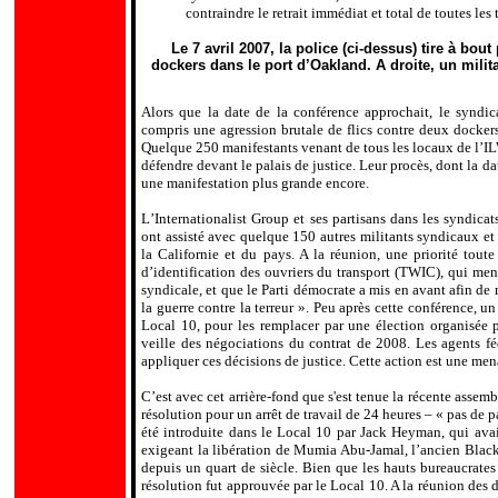
contraindre le retrait immédiat et total de toutes les
Le 7 avril 2007, la police (ci-dessus) tire à bou
dockers dans le port d’Oakland. A droite, un milita
Alors que la date de la conférence approchait, le syndica
compris une agression brutale de flics contre deux docker
Quelque 250 manifestants venant de tous les locaux de l
’
IL
défendre devant le palais de justice. Leur procès, dont la da
une manifestation plus grande encore.
L
’
Internationalist Group et ses partisans dans les syndicat
ont assisté avec quelque 150 autres militants syndicaux et 
la Californie et du pays. A la réunion, une priorité toute
d
’
identification des ouvriers du transport (TWIC), qui mena
syndicale, et que le Parti démocrate a mis en avant afin d
la guerre contre la terreur ». Peu après cette conférence, u
Local 10, pour les remplacer par une élection organisée p
veille des négociations du contrat de 2008. Les agents 
appliquer ces décisions de justice. Cette action est une men
C
’
est avec cet arrière-fond que s'est tenue la récente assem
résolution pour un arrêt de travail de 24 heures – « pas de pa
été introduite dans le Local 10 par Jack Heyman, qui avait
exigeant la libération de Mumia Abu-Jamal, l
’
ancien Black
depuis un quart de siècle. Bien que les hauts bureaucra
résolution fut approuvée par le Local 10. A la réunion des d