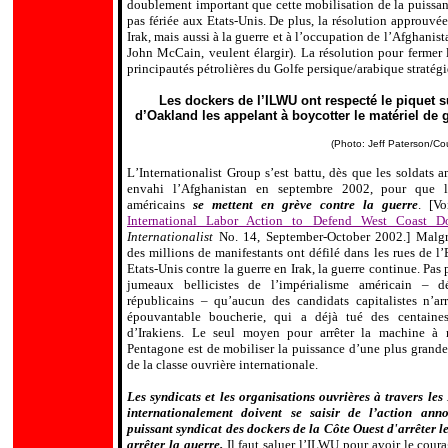
doublement important que cette mobilisation de la puissance
pas fériée aux Etats-Unis. De plus, la résolution approuvé
Irak, mais aussi à la guerre et à l
’
occupation de l
’
Afghanista
John McCain, veulent élargir). La résolution pour fermer l
principautés pétrolières du Golfe persique/arabique straté
Les dockers de l’ILWU ont respecté le piquet s
d’Oakland les appelant à boycotter le matériel de g
(Photo: Jeff Paterson/Co
L
’
Internationalist Group s
’
est battu, dès que les soldats 
envahi l
’
Afghanistan en septembre 2002, pour que l
américains
se mettent en grève contre la guerre
. [V
International Labor Action to Defend West Coast Do
Internationalist
No. 14, September-October 2002.]
Malgré
des millions de manifestants ont défilé dans les rues de l
’
Etats-Unis contre la guerre en Irak, la guerre continue. Pas p
jumeaux bellicistes de l
’
impérialisme américain – d
républicains – qu
’
aucun des candidats capitalistes n
’
ar
épouvantable boucherie, qui a déjà tué des centaines
d
’
Irakiens. Le seul moyen pour arrêter la machine à 
Pentagone est de mobiliser la puissance d
’
une plus grande 
de la classe ouvrière internationale.
Les syndicats et les organisations ouvrières à travers les
internationalement doivent se saisir de l’action ann
puissant syndicat des dockers de la Côte Ouest d'arrêter l
arrêter la guerre.
Il faut saluer l’ILWU pour avoir le coura