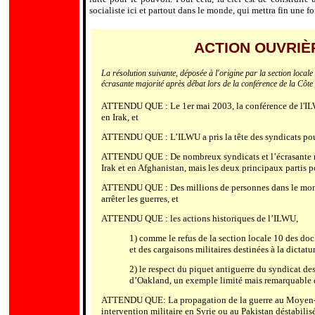
socialiste ici et partout dans le monde, qui mettra fin une f
ACTION OUVRIÈ
La résolution suivante, déposée à l'origine par la section loc
écrasante majorité après débat lors de la conférence de la Côte
ATTENDU QUE : Le 1er mai 2003, la conférence de l'ILWU 
en Irak, et
ATTENDU QUE : L’ILWU a pris la tête des syndicats pou
ATTENDU QUE : De nombreux syndicats et l
’
écrasante 
Irak et en Afghanistan, mais les deux principaux partis p
ATTENDU QUE : Des millions de personnes dans le monde e
arrêter les guerres, et
ATTENDU QUE : les actions historiques de l
’
ILWU,
1) comme le refus de la section locale 10 des doc
et des cargaisons militaires destinées à la dictat
2) le respect du piquet antiguerre du syndicat de
d
’
Oakland, un exemple limité mais remarquable d
ATTENDU QUE: La propagation de la guerre au Moyen-O
intervention militaire en Syrie ou au Pakistan déstabilis