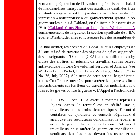
Pendant la préparation de l
’
invasion impérialiste de l
’
Irak 
de marchandises transportant des munitions destinées à une
militants antiguerre ont bloqué des trains militaires de l
’
O
répression « antiterroriste » du gouvernement, quand la pol
guerre sur les quais d
’
Oakland, en Californie, blessant six o
[Voir
“Oakland Cops Shoot at Longshore Workers and Ant
commencement de la guerre, la section syndicale de l
’
ILW
guerre. D
’
habitude, elles sont rejetées lors des assemblées d
En mai dernier, les dockers du Local 10 et les employés d'
34 ont refusé de traverser des piquets de grève organisés 
des enseignants d
’
Oakland (OEA) et des militants antigu
ordres des arbitres en refusant de travailler sur les batea
antisyndicale notoire Stevedoring Services of America (v
Workers Honor Picket, Shut Down War Cargo Shipper,”
The
No. 26, July 2007). A la suite de cette action, le syndicat 
une « Conférence ouvrière pour arrêter la guerre » afin d
rassemblements sur les lieux de travail, les mobilisations 
rues et les grèves contre la guerre ». L
’
Appel à l
’
action décl
« L
’
ILWU Local 10 a averti à maintes reprises q
‘guerre contre la terreur’ est en réalité une g
travailleurs et les droits démocratiques. Partout 
centaines de syndicats et conseils régionaux 
approuvé les résolutions condamnant la guerre, 
arrêté la guerre. Nous avons besoin d
’
utiliser
travailleurs pour arrêter la guerre en mobilisant
.
syndicats dans les rues, devant les usines et su