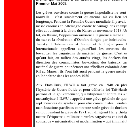
Premier Mai 2008.
Les grèves ouvrières contre la guerre impérialiste ne sont
nouvelle - c’est simplement qu’aucune n'a eu lieu ici
longtemps. Pendant la Première Guerre mondiale, il y avait
masse énormes en Allemagne contre le carnage des champs 
elles aboutiront à la chute du Kaiser en novembre 1918. U
tôt, en Russie, l
’
opposition ouvrière à la guerre a mené au
du tsar et la révolution d
’
Octobre dirigée par bolcheviks
Trotsky. L
’
Internationalist Group et la Ligue pour 
Internationale appellent aujourd
’
hui les ouvriers du
boycotter les cargaisons de matériel de guerre. C
’
est e
qu
’
ont fait, au milieu des années vingt, les dockers fra
direction des communistes, boycottant des bateaux tra
matériel de guerre pour écraser une rébellion coloniale dan
Rif au Maroc ; ils l
’
ont fait aussi pendant la guerre menée
en Indochine dans les années 1950.
Aux Etats-Unis, l
’
ILWU a fait grève en 1948 en plei
l
’
hystérie de Guerre froide et pour défier la loi Taft-Hartl
patrons et le gouvernement, qui vitupéraient contre les « 
mccarthyiste, l
’
ILWU a appelé à une grève générale de quatr
sept membres du syndicat pour être communistes. Pendant
manifestations pacifistes contre une seule grève de dockers
surtout pendant la grève de 1971, son dirigeant Harry Bridg
mettre l
’
étiquette « militaire » sur les cargaisons et ainsi 
contrat de « mécanisation et modernisation » qui éliminai