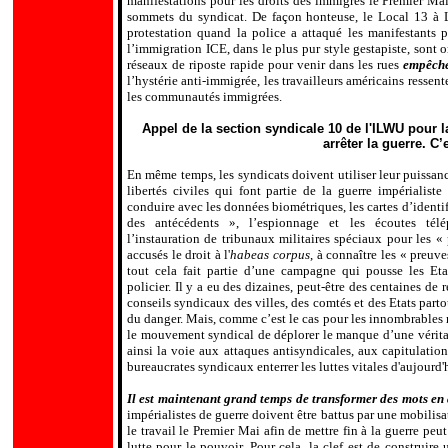
manifestations pour les droits des immigrés le Premier Mai
sommets du syndicat. De façon honteuse, le Local 13 à Lo
protestation quand la police a attaqué les manifestants p
l
’
immigration ICE, dans le plus pur style gestapiste, sont or
réseaux de riposte rapide pour venir dans les rues
empêche
l
’
hystérie anti-immigrée, les travailleurs américains ressen
les communautés immigrées.
Appel de la section syndicale 10 de l'ILWU pour 
arrêter la guerre. C
En même temps, les syndicats doivent utiliser leur puissanc
libertés civiles qui font partie de la guerre impérialiste
conduire avec les données biométriques, les cartes d
’
identi
des antécédents », l
’
espionnage et les écoutes télé
l
’
instauration de tribunaux militaires spéciaux pour les « 
accusés le droit à l'
habeas corpus
, à connaître les « preuv
tout cela fait partie d
’
une campagne qui pousse les Etat
policier. Il y a eu des dizaines, peut-être des centaines de 
conseils syndicaux des villes, des comtés et des Etats par
du danger. Mais, comme c
’
est le cas pour les innombrables 
le mouvement syndical de déplorer le manque d
’
une vérit
ainsi la voie aux attaques antisyndicales, aux capitulations
bureaucrates syndicaux enterrer les luttes vitales d'aujourd'
Il est maintenant grand temps de transformer des mots en
impérialistes de guerre doivent être battus par une mobilisat
le travail le Premier Mai afin de mettre fin à la guerre pe
lutte pour le pouvoir. Pour cela, la clef est de construire