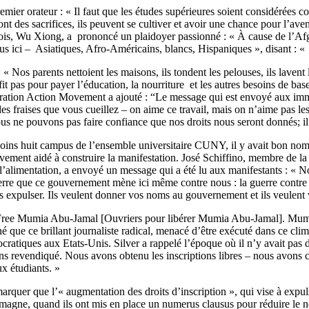
premier orateur : « Il faut que les études supérieures soient considérée
 font des sacrifices, ils peuvent se cultiver et avoir une chance pour l’av
nois, Wu Xiong, a prononcé un plaidoyer passionné : « À cause de l’Afg
us ici – Asiatiques, Afro-Américains, blancs, Hispaniques », disant : 
Nos parents nettoient les maisons, ils tondent les pelouses, ils lavent l
fit pas pour payer l’éducation, la nourriture et les autres besoins de bas
ration Action Movement a ajouté : “Le message qui est envoyé aux immig
es fraises que vous cueillez – on aime ce travail, mais on n’aime pas les 
us ne pouvons pas faire confiance que nos droits nous seront donnés; il 
 moins huit campus de l’ensemble universitaire CUNY, il y avait bon nom
tivement aidé à construire la manifestation. José Schiffino, membre de l
alimentation, a envoyé un message qui a été lu aux manifestants : « N
guerre que ce gouvernement mène ici même contre nous : la guerre contre l
us expulser. Ils veulent donner vos noms au gouvernement et ils veulent
 Free Mumia Abu-Jamal [Ouvriers pour libérer Mumia Abu-Jamal]. Mumia 
é que ce brillant journaliste radical, menacé d’être exécuté dans ce cli
ocratiques aux Etats-Unis. Silver a rappelé l’époque où il n’y avait pas
vons revendiqué. Nous avons obtenu les inscriptions libres – nous avons
ux étudiants. »
marquer que l’« augmentation des droits d’inscription », qui vise à expul
magne, quand ils ont mis en place un numerus clausus pour réduire le nomb