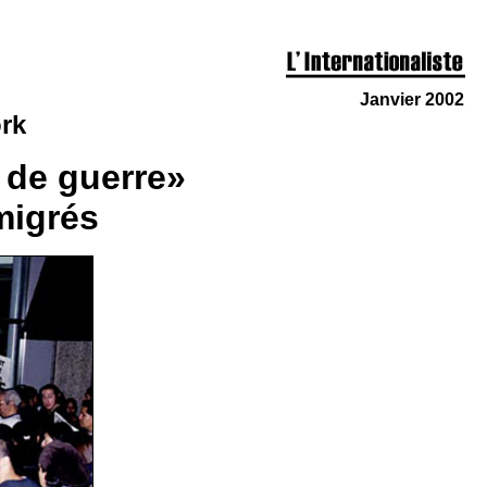
Janvier 2002
ork
n de guerre»
migrés