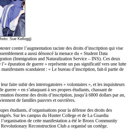
ogg)
ter contre l’augmentation raciste des droits d’inscription qui vise
rassemblement a aussi dénoncé la menace du « Student Data
igration (Immigration and Naturalization Service – INS). Ces deux
l’« épuration de guerre » représente un pas significatif vers une lutte
manifestants scandaient : « Le bureau d’inscription, fait-il partie de
 faire subir des interrogatoires « volontaires », et les inquisiteurs
de guerre » en s’attaquant à ses propres étudiants, chassant de
ntation énorme des droits d’inscription, jusqu’à 6800 dollars par an,
iennent de familles pauvres et ouvrières.
oupes étudiants, d’organisations pour la défense des droits des
mmigrés. Sur les campus du Hunter College et de La Guardia
 l’organisation de cette manifestation a été le Bronx Community
e Revolutionary Reconstruction Club a organisé un cortège.