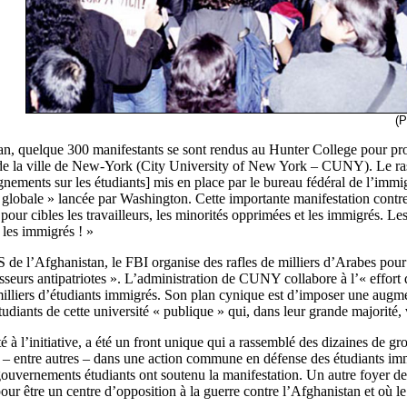
(Photo: Sue Kell
, quelque 300 manifestants se sont rendus au Hunter College pour protes
té de la ville de New-York (City University of New York – CUNY). Le 
gnements sur les étudiants] mis en place par le bureau fédéral de l’imm
e globale » lancée par Washington. Cette importante manifestation contre 
ur cibles les travailleurs, les minorités opprimées et les immigrés. Les 
s les immigrés ! »
l’Afghanistan, le FBI organise des rafles de milliers d’Arabes pour leur
esseurs antipatriotes ». L’administration de CUNY collabore à l’« effort 
milliers d’étudiants immigrés. Son plan cynique est d’imposer une augme
iants de cette université « publique » qui, dans leur grande majorité, v
é à l’initiative, a été un front unique qui a rassemblé des dizaines de gr
es – entre autres – dans une action commune en défense des étudiants i
uvernements étudiants ont soutenu la manifestation. Un autre foyer de
r être un centre d’opposition à la guerre contre l’Afghanistan et où l