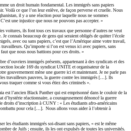
s comme un droit humain fondamental. Les immigrés sans papiers
enir. Voilà ce que l’on leur enlève, de façon perverse et cruelle. Nous
hanistan, il y a une réaction pour laquelle nous ne sommes
« C’est une injustice que nous ne pouvons pas accepter. »
es voitures, ils font tous ces travaux que personne d’autres ne veut
e. Je connais beaucoup de gens qui seraient obligés de quitter l’école
rés, avec ou sans papiers, c’est que l’Amérique aime votre travail,
travailleurs. Qu’importe si l’on est venus ici avec papiers, sans
faut que nous nous battions pour ces droits. »
bre d’ouvriers immigrés présents, appartenant à des syndicats et des
a section locale 169 du syndicat UNITE et organisateur de la
otre gouvernement mène une guerre ici et maintenant. Je ne parle pas
es travailleurs pauvres, la guerre contre les immigrés […]. Ils
 vous traquer comme si vous étiez des criminels ».
est l’ancien Black Panther qui est emprisonné dans le couloir de la
mat d’hystérie réactionnaire, a courageusement dénoncé la guerre
 de droits d’inscription à CUNY : « Les étudiants afro-américains
 combattu pour cela […]. Nous allons vous aider à l’obtenir à
ser les étudiants immigrés soi-disant sans papiers, « est le même
re de Juifs ; ensuite, ils les ont expulsés de toutes les universités.