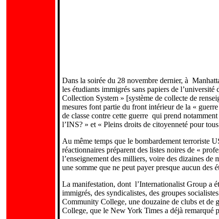
Dans la soirée du 28 novembre dernier, à Manhattan
les étudiants immigrés sans papiers de l’universi
Collection System » [système de collecte de rensei
mesures font partie du front intérieur de la « guerr
de classe contre cette guerre qui prend notamment po
l’INS? » et « Pleins droits de citoyenneté pour tou
Au même temps que le bombardement terroriste US de 
réactionnaires préparent des listes noires de « prof
l’enseignement des milliers, voire des dizaines de 
une somme que ne peut payer presque aucun des étud
.
La manifestation, dont l’Internationalist Group a ét
immigrés, des syndicalistes, des groupes socialist
Community College, une douzaine de clubs et de go
College, que le New York Times a déjà remarqué pou