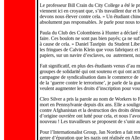
Le professeur Bill Crain du City College a été le 
viennent ici en croyant que, s’ils travaillent dur et
devons nous élever contre cela. » Un étudiant chi
absolument pas responsables. Je parle pour nous to
Paula du Club des Colombiens à Hunter a déclaré : « 
faire. Ces boulots ne sont pas bien payés; ça ne suf
à cause de cela. » Daniel Tasripin du Student Libe
les fringues de Calvin Klein que vous fabriquez et l
papiers, sur un navire d’esclaves, ou autrement, no
Fait significatif, en plus des étudiants venus d’au
groupes de solidarité qui ont soutenu et qui ont ac
campagne de syndicalisation dans le commerce de l’
de la ‘guerre contre le terrorisme’, je parle de la 
veulent augmenter les droits d’inscription pour vo
Cleo Silver a pris la parole au nom de Workers to
mort en Pennsylvanie depuis dix ans. Elle a soulign
contre Afghanistan et la destruction des droits dém
d’origine ouvrière ont lutté pour cela, et nous l’a
nouveau ! Les travailleurs se proposent de s’unir a
Pour l’Internationalist Group, Jan Norden a fait re
genre d’épuration que les nazis ont réalisée en Alle