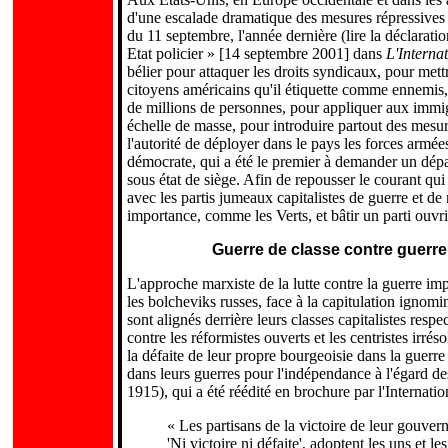
d'une escalade dramatique des mesures répressives 
du 11 septembre, l'année dernière (lire la déclaratio
Etat policier » [14 septembre 2001] dans
L'Internat
bélier pour attaquer les droits syndicaux, pour mett
citoyens américains qu'il étiquette comme ennemis
de millions de personnes, pour appliquer aux immigr
échelle de masse, pour introduire partout des mesur
l'autorité de déployer dans le pays les forces armé
démocrate, qui a été le premier à demander un dépa
sous état de siège. Afin de repousser le courant qui 
avec les partis jumeaux capitalistes de guerre et d
importance, comme les Verts, et bâtir un parti ouvri
Guerre de classe contre guerre i
L'approche marxiste de la lutte contre la guerre im
les bolcheviks russes, face à la capitulation ignomi
sont alignés derrière leurs classes capitalistes res
contre les réformistes ouverts et les centristes irrés
la défaite de leur propre bourgeoisie dans la guerre
dans leurs guerres pour l'indépendance à l'égard de
1915), qui a été réédité en brochure par l'Internati
« Les partisans de la victoire de leur gouver
'Ni victoire ni défaite', adoptent les uns et 