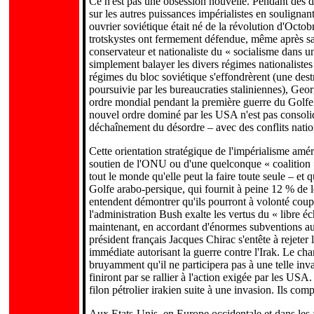
Ce n'est pas une obsession nouvelle. Pendant des dé
sur les autres puissances impérialistes en soulign
ouvrier soviétique était né de la révolution d'Octob
trotskystes ont fermement défendue, même après sa 
conservateur et nationaliste du « socialisme dans 
simplement balayer les divers régimes nationalistes 
régimes du bloc soviétique s'effondrèrent (une destr
poursuivie par les bureaucraties staliniennes), G
ordre mondial pendant la première guerre du Golfe
nouvel ordre dominé par les USA n'est pas consolid
déchaînement du désordre – avec des conflits nationa
Cette orientation stratégique de l'impérialisme amé
soutien de l'ONU ou d'une quelconque « coalition 
tout le monde qu'elle peut la faire toute seule – et
Golfe arabo-persique, qui fournit à peine 12 % de l
entendent démontrer qu'ils pourront à volonté co
l'administration Bush exalte les vertus du « libre éc
maintenant, en accordant d'énormes subventions aux
président français Jacques Chirac s'entête à rejete
immédiate autorisant la guerre contre l'Irak. Le ch
bruyamment qu'il ne participera pas à une telle inv
finiront par se rallier à l'action exigée par les US
filon pétrolier irakien suite à une invasion. Ils co
Aux Etats-Unis, en Europe occidentale et dans les a