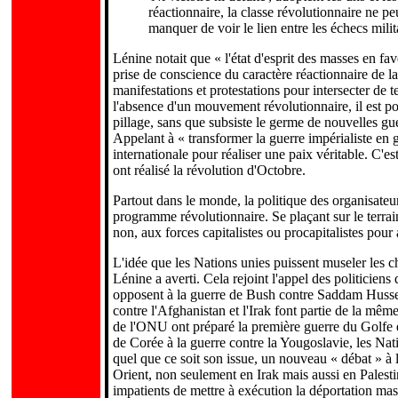
réactionnaire, la classe révolutionnaire ne p
manquer de voir le lien entre les échecs milita
Lénine notait que « l'état d'esprit des masses en fa
prise de conscience du caractère réactionnaire de la 
manifestations et protestations pour intersecter de 
l'absence d'un mouvement révolutionnaire, il est po
pillage, sans que subsiste le germe de nouvelles gue
Appelant à « transformer la guerre impérialiste en g
internationale pour réaliser une paix véritable. C'e
ont réalisé la révolution d'Octobre.
Partout dans le monde, la politique des organisate
programme révolutionnaire. Se plaçant sur le terrai
non, aux forces capitalistes ou procapitalistes pour 
L'idée que les Nations unies puissent museler les 
Lénine a averti. Cela rejoint l'appel des politicien
opposent à la guerre de Bush contre Saddam Hussein 
contre l'Afghanistan et l'Irak font partie de la mêm
de l'ONU ont préparé la première guerre du Golfe et
de Corée à la guerre contre la Yougoslavie, les Nat
quel que ce soit son issue, un nouveau « débat » à
Orient, non seulement en Irak mais aussi en Palestin
impatients de mettre à exécution la déportation mas