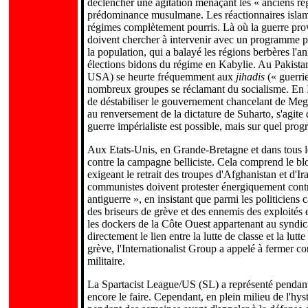
déclencher une agitation menaçant les « anciens ré
prédominance musulmane. Les réactionnaires islamist
régimes complètement pourris. Là où la guerre provo
doivent chercher à intervenir avec un programme pour
la population, qui a balayé les régions berbères l'a
élections bidons du régime en Kabylie. Au Pakistan, 
USA) se heurte fréquemment aux
jihadis
(« guerrie
nombreux groupes se réclamant du socialisme. En Ind
de déstabiliser le gouvernement chancelant de Mega
au renversement de la dictature de Suharto, s'agite 
guerre impérialiste est possible, mais sur quel prog
Aux Etats-Unis, en Grande-Bretagne et dans tous les
contre la campagne belliciste. Cela comprend le bl
exigeant le retrait des troupes d'Afghanistan et d'I
communistes doivent protester énergiquement contre
antiguerre », en insistant que parmi les politiciens 
des briseurs de grève et des ennemis des exploités e
les dockers de la Côte Ouest appartenant au syndica
directement le lien entre la lutte de classe et la lut
grève, l'Internationalist Group a appelé à fermer co
militaire.
La Spartacist League/US (SL) a représenté pendant 
encore le faire. Cependant, en plein milieu de l'hyst