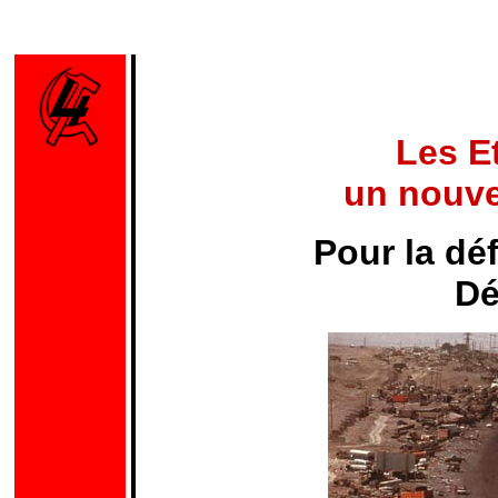
Les E
un nouve
Pour la dé
Dé