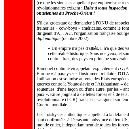
(ce que les sionistes appellent par euphémisme « 
révolutionnaires exigent :
Halte à toute inspection 
onusiennes du Proche-Orient !
S'il est grotesque de demander à l'ONU de rappeler 
freiner les « cow-boys » américains, comme le fon
dirigeant d'ATTAC, l'organisation française bourge
diplomatique
(octobre 2002):
« Un empire n'a pas d'alliés, il n'a que des 
cette réalité historique. Sous nos yeux, et so
contre l'Irak, des pays en principe souverains s
Ramonet continue en appelant explicitement
l'OT
Europe » à paralyser « l'instrument militaire, l'O
l'utilisation est soumise au vote des Etats européen
guerres contre la Yougoslavie et l'Afghanistan – d
soutenues, d'une façon ou d'une autre, par les « ant
paix ». En se joignant à de telles forces et à de t
révolutionnaire (LCR) française, s'alignent sur leu
Guerre mondiale.
Les trotskystes authentiques appellent à la défaite 
sont confrontées à l'écrasante puissance de feu US, 
monde entier, indépendamment de toutes les forces 
.