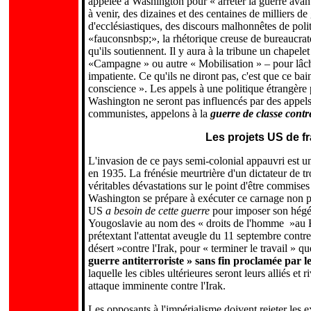
appelée à Washington pour « arrêter la guerre avan
à venir, des dizaines et des centaines de milliers d
d'ecclésiastiques, des discours malhonnêtes de poli
«fauconsnbsp;», la rhétorique creuse de bureaucrate
qu'ils soutiennent. Il y aura à la tribune un chapele
«Campagne » ou autre « Mobilisation » – pour lâche
impatiente. Ce qu'ils ne diront pas, c'est que ce bai
conscience ». Les appels à une politique étrangère 
Washington ne seront pas influencés par des appels 
communistes, appelons à la
guerre de classe contre
Les projets US de f
L'invasion de ce pays semi-colonial appauvri est un
en 1935. La frénésie meurtrière d'un dictateur d
véritables dévastations sur le point d'être commise
Washington se prépare à exécuter ce carnage non p
US
a besoin de cette guerre
pour imposer son hégé
Yougoslavie au nom des « droits de l'homme »au K
prétextant l'attentat aveugle du 11 septembre cont
désert »contre l'Irak, pour « terminer le travail » 
guerre antiterroriste » sans fin proclamée par 
laquelle les cibles ultérieures seront leurs alliés e
attaque imminente contre l'Irak.
Les opposants à l'impérialisme doivent rejeter les 