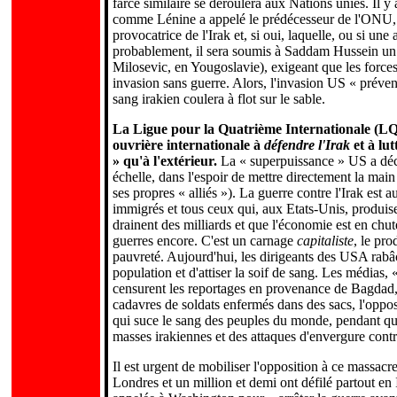
farce similaire se déroulera aux Nations unies. Il 
comme Lénine a appelé le prédécesseur de l'ONU, la 
provocatrice de l'Irak et, si oui, laquelle, ou si un
probablement, il sera soumis à Saddam Hussein un 
Milosevic, en Yougoslavie), exigeant que les forces
invasion sans guerre. Alors, l'invasion US « préve
sang irakien coulera à flot sur le sable.
La Ligue pour la Quatrième Internationale (LQI)
ouvrière internationale à
défendre l'Irak
et à lut
» qu'à l'extérieur.
La « superpuissance » US a déci
échelle, dans l'espoir de mettre directement la mai
ses propres « alliés »). La guerre contre l'Irak est a
immigrés et tous ceux qui, aux Etats-Unis, produisen
drainent des milliards et que l'économie est en chu
guerres encore. C'est un carnage
capitaliste
, le pr
pauvreté. Aujourd'hui, les dirigeants des USA rabâch
population et d'attiser la soif de sang. Les médias,
censurent les reportages en provenance de Bagdad, q
cadavres de soldats enfermés dans des sacs, l'oppo
qui suce le sang des peuples du monde, pendant qu'il
masses irakiennes et des attaques d'envergure contr
Il est urgent de mobiliser l'opposition à ce massa
Londres et un million et demi ont défilé partout en 