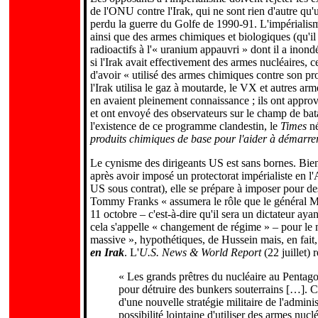
de l'ONU contre l'Irak, qui ne sont rien d'autre qu
perdu la guerre du Golfe de 1990-91. L'impérialisme
ainsi que des armes chimiques et biologiques (qu'i
radioactifs à l'« uranium appauvri » dont il a inondé
si l'Irak avait effectivement des armes nucléaires, 
d'avoir « utilisé des armes chimiques contre son pr
l'Irak utilisa le gaz à moutarde, le VX et autres a
en avaient pleinement connaissance ; ils ont approvi
et ont envoyé des observateurs sur le champ de ba
l'existence de ce programme clandestin, le
Times
n
produits chimiques de base pour l'aider à démar
Le cynisme des dirigeants US est sans bornes. Bien
après avoir imposé un protectorat impérialiste en l
US sous contrat), elle se prépare à imposer pour d
Tommy Franks « assumera le rôle que le général Mc
11 octobre – c'est-à-dire qu'il sera un dictateur ay
cela s'appelle « changement de régime » – pour le
massive », hypothétiques, de Hussein mais, en fait
en Irak
. L'
U.S. News & World Report
(22 juillet) 
« Les grands prêtres du nucléaire au Pentagon
pour détruire des bunkers souterrains […]. C
d'une nouvelle stratégie militaire de l'admin
possibilité lointaine d'utiliser des armes nucl