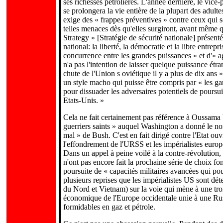
ses richesses pétrolières. L'année dernière, le vice
se prolongera la vie entière de la plupart des adult
exige des « frappes préventives » contre ceux qui
telles menaces dès qu'elles surgiront, avant même 
Strategy » [Stratégie de sécurité nationale] prése
national: la liberté, la démocratie et la libre entrep
concurrence entre les grandes puissances » et d'« ag
n'a pas l'intention de laisser quelque puissance étr
chute de l'Union s oviétique il y a plus de dix ans »
un style macho qui puisse être compris par « les g
pour dissuader les adversaires potentiels de poursui
Etats-Unis. »
Cela ne fait certainement pas référence à Oussama
guerriers saints » auquel Washington a donné le no
mal » de Bush. C'est en fait dirigé contre l'Etat ou
l'effondrement de l'URSS et les impérialistes eur
Dans un appel à peine voilé à la contre-révolution,
n'ont pas encore fait la prochaine série de choix fo
poursuite de « capacités militaires avancées qui po
plusieurs reprises que les impérialistes US sont dé
du Nord et Vietnam) sur la voie qui mène à une tro
économique de l'Europe occidentale unie à une Russi
formidables en gaz et pétrole.