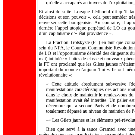
qu’elle a accaparés au travers de l’exploitation,
Et ainsi de suite. Lorsque l’éditorial dit qu’il fa
décisions et son pouvoir », cela peut sembler très 
renverser cette bourgeoisie. Au contraire, il appe
derrière l’appel utopique perpétuel de LO au gou
d’un capitalisme d’« état-providence ».
La Fraction Trotskyste (FT) en tant que coura
sein du NPA, le Courant Communiste Révolutionnai
de LO et l’opportunisme débridé des dirigeants d
mai) intitulée « Luttes de classe et nouveaux phéno
la FT ont proclamé que les Gilets jaunes n’étaient
important du monde d’aujourd’hui ». Ils ont même 
révolutionnaire »:
« Cette attitude absolument subversive [d
manifestations caractéristiques des actions rou
dans le choix de maintenir le rendez-vous d
manifestation avait été interdite. Un palier e
décembre qui a secoué Paris et de nombreuse
totalement dépassé au niveau du maintien de l’
–« Les Gilets jaunes et les éléments pré-révolu
Bien que servi à la sauce Gramsci avec une 
prétendre que ces manifestations rassemblant des 