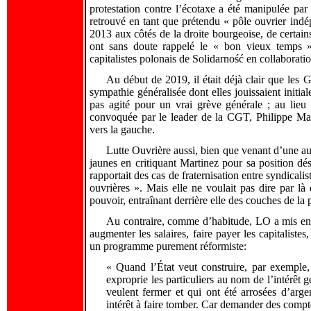
protestation contre l’écotaxe a été manipulée par 
retrouvé en tant que prétendu « pôle ouvrier in
2013 aux côtés de la droite bourgeoise, de certains
ont sans doute rappelé le « bon vieux temps » 
capitalistes polonais de Solidarność en collaboratio
Au début de 2019, il était déjà clair que les Gi
sympathie généralisée dont elles jouissaient initi
pas agité pour un vrai grève générale ; au lieu 
convoquée par le leader de la CGT, Philippe Mar
vers la gauche.
Lutte Ouvrière aussi, bien que venant d’une autr
jaunes en critiquant Martinez pour sa position dési
rapportait des cas de fraternisation entre syndicalis
ouvrières ». Mais elle ne voulait pas dire par là 
pouvoir, entraînant derrière elle des couches de la 
Au contraire, comme d’habitude, LO a mis en 
augmenter les salaires, faire payer les capitalistes
un programme purement réformiste:
« Quand l’État veut construire, par exemple, 
exproprie les particuliers au nom de l’intérêt 
veulent fermer et qui ont été arrosées d’arge
intérêt à faire tomber. Car demander des comptes 