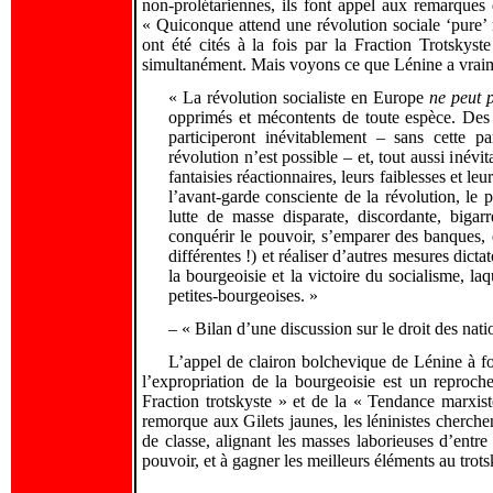
non-prolétariennes, ils font appel aux remarques
« Quiconque attend une révolution sociale ‘pure’
ont été cités à la fois par la Fraction Trotskys
simultanément. Mais voyons ce que Lénine a vraim
« La révolution socialiste en Europe
ne peut 
opprimés et mécontents de toute espèce. Des é
participeront inévitablement – sans cette par
révolution n’est possible – et, tout aussi inév
fantaisies réactionnaires, leurs faiblesses et le
l’avant-garde consciente de la révolution, le p
lutte de masse disparate, discordante, bigarr
conquérir le pouvoir, s’emparer des banques, e
différentes !) et réaliser d’autres mesures dict
la bourgeoisie et la victoire du socialisme, laq
petites-bourgeoises. »
– « Bilan d’une discussion sur le droit des nat
L’appel de clairon bolchevique de Lénine à fo
l’expropriation de la bourgeoisie est un reproc
Fraction trotskyste » et de la « Tendance marxist
remorque aux Gilets jaunes, les léninistes cherch
de classe, alignant les masses laborieuses d’ent
pouvoir, et à gagner les meilleurs éléments au tro