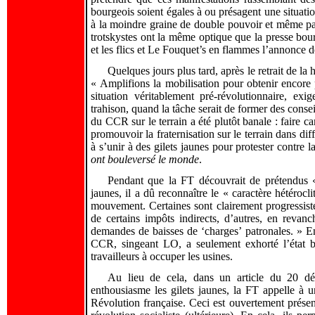
bourgeois soient égales à ou présagent une situati
à la moindre graine de double pouvoir et même pas
trotskystes ont la même optique que la presse bou
et les flics et Le Fouquet’s en flammes l’annonce d
Quelques jours plus tard, après le retrait de la
« Amplifions la mobilisation pour obtenir encore 
situation véritablement pré-révolutionnaire, ex
trahison, quand la tâche serait de former des conseil
du CCR sur le terrain a été plutôt banale : faire c
promouvoir la fraternisation sur le terrain dans dif
à s’unir à des gilets jaunes pour protester contre 
ont bouleversé le monde
.
Pendant que la FT découvrait de prétendus « 
jaunes, il a dû reconnaître le « caractère hétérocl
mouvement. Certaines sont clairement progressist
de certains impôts indirects, d’autres, en rev
demandes de baisses de ‘charges’ patronales. » En 
CCR, singeant LO, a seulement exhorté l’état bo
travailleurs à occuper les usines.
Au lieu de cela, dans un article du 20 dé
enthousiasme les gilets jaunes, la FT appelle à u
Révolution française. Ceci est ouvertement pré