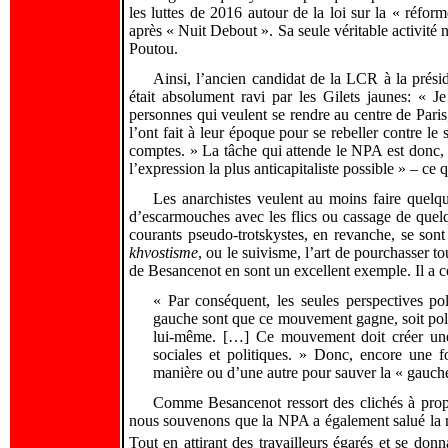
les luttes de 2016 autour de la loi sur la « réfor
après « Nuit Debout ». Sa seule véritable activité 
Poutou.
Ainsi, l’ancien candidat de la LCR à la présid
était absolument ravi par les Gilets jaunes: « Je
personnes qui veulent se rendre au centre de Pari
l’ont fait à leur époque pour se rebeller contre l
comptes. » La tâche qui attende le NPA est donc, 
l’expression la plus anticapitaliste possible » – ce 
Les anarchistes veulent au moins faire quelqu
d’escarmouches avec les flics ou cassage de quelqu
courants pseudo-trotskystes, en revanche, se son
khvostisme
, ou le suivisme, l’art de pourchasser
de Besancenot en sont un excellent exemple. Il a c
« Par conséquent, les seules perspectives po
gauche sont que ce mouvement gagne, soit poli
lui-même. […] Ce mouvement doit créer une 
sociales et politiques. » Donc, encore une 
manière ou d’une autre pour sauver la « gauch
Comme Besancenot ressort des clichés à pro
nous souvenons que la NPA a également salué la
Tout en attirant des travailleurs égarés et se do