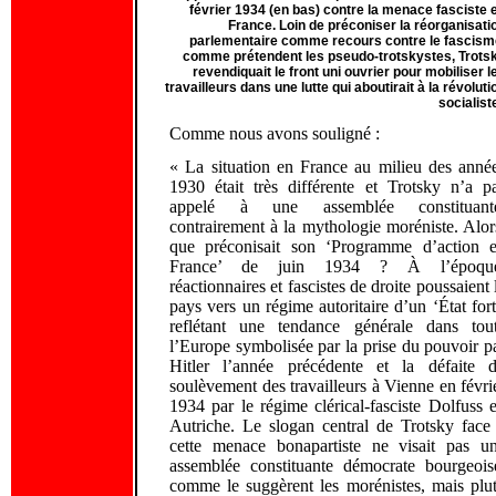
février 1934 (en bas) contre la menace fasciste 
France. Loin de préconiser la réorganisati
parlementaire comme recours contre le fascism
comme prétendent les pseudo-trotskystes, Trots
revendiquait le front uni ouvrier pour mobiliser l
travailleurs dans une lutte qui aboutirait à la révoluti
socialist
Comme nous avons souligné :
« La situation en France au milieu des anné
1930 était très différente et Trotsky n’a p
appelé à une assemblée constituant
contrairement à la mythologie moréniste. Alor
que préconisait son ‘Programme d’action 
France’ de juin 1934 ? À l’époqu
réactionnaires et fascistes de droite poussaient 
pays vers un régime autoritaire d’un ‘État fort
reflétant une tendance générale dans tou
l’Europe symbolisée par la prise du pouvoir p
Hitler l’année précédente et la défaite 
soulèvement des travailleurs à Vienne en févri
1934 par le régime clérical-fasciste Dolfuss 
Autriche. Le slogan central de Trotsky face
cette menace bonapartiste ne visait pas u
assemblée constituante démocrate bourgeois
comme le suggèrent les morénistes, mais plut