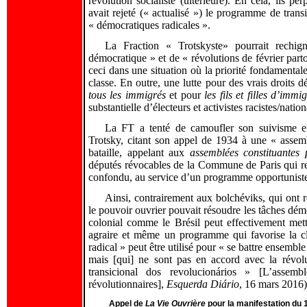
révolution socialiste (ultérieure). En cela, ils p
avait rejeté (« actualisé ») le programme de trans
« démocratiques radicales ».
La Fraction « Trotskyste» pourrait rechi
démocratique » et de « révolutions de février part
ceci dans une situation où la priorité fondamental
classe. En outre, une lutte pour des vrais droits 
tous les immigrés
et pour
les fils et filles d’immi
substantielle d’électeurs et activistes racistes/nationa
La FT a tenté de camoufler son suivisme env
Trotsky, citant son appel de 1934 à une « assemb
bataille, appelant aux
assemblées constituantes 
députés révocables de la Commune de Paris qui rece
confondu, au service d’un programme opportuniste 
Ainsi, contrairement aux bolchéviks, qui ont
le pouvoir ouvrier pouvait résoudre les tâches dém
colonial comme le Brésil peut effectivement mett
agraire et même un programme qui favorise la cl
radical » peut être utilisé pour « se battre ensemb
mais [qui] ne sont pas en accord avec la révol
transicional dos revolucionários » [L’assem
révolutionnaires],
Esquerda Diário
, 16 mars 2016)
Appel de
La Vie Ouvrière
pour la manifestation du 