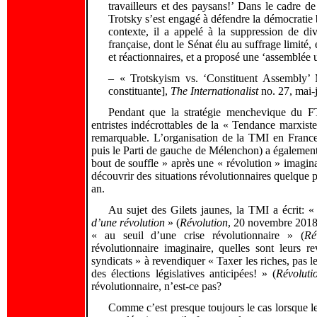
travailleurs et des paysans!’ Dans le cadre d
Trotsky s’est engagé à défendre la démocratie b
contexte, il a appelé à la suppression de di
française, dont le Sénat élu au suffrage limité, 
et réactionnaires, et a proposé une ‘assemblée u
– « Trotskyism vs. ‘Constituent Assembly’ 
constituante],
The
Internationalist
no. 27, mai-
Pendant que la stratégie menchevique du FT
entristes indécrottables de la « Tendance marxis
remarquable. L’organisation de la TMI en France 
puis le Parti de gauche de Mélenchon) a égalemen
bout de souffle » après une « révolution » imagi
découvrir des situations révolutionnaires quelque p
an.
Au sujet des Gilets jaunes, la TMI a écrit: 
d’une révolution
» (
Révolution
, 20 novembre 2018)
« au seuil d’une crise révolutionnaire » (
Ré
révolutionnaire imaginaire, quelles sont leurs 
syndicats » à revendiquer « Taxer les riches, pas le
des élections législatives anticipées! » (
Révoluti
révolutionnaire, n’est-ce pas?
Comme c’est presque toujours le cas lorsque les