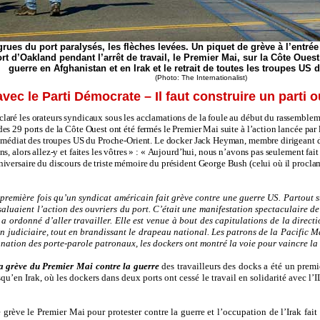
grues du port paralysés, les flèches levées. Un piquet de grève à l’entrée
rt d’Oakland pendant l’arrêt de travail, le Premier Mai, sur la Côte Ouest,
guerre en Afghanistan et en Irak et le retrait de toutes les troupes US 
(Photo: The Internationalist)
ec le Parti Démocrate – Il faut construire un parti o
claré les orateurs syndicaux sous les acclamations de la foule au début du rassembleme
des 29 ports de la Côte Ouest ont été fermés le Premier Mai suite à l’action lancée par
it immédiat des troupes US du Proche-Orient. Le docker Jack Heyman, membre dirigeant
ns, alors allez-y et faites les vôtres » : « Aujourd’hui, nous n’avons pas seulement fai
niversaire du discours de triste mémoire du président George Bush (celui où il proclama
remière fois qu’un syndicat américain fait grève contre une guerre US. Partout sur
 saluaient l’action des ouvriers du port. C’était une manifestation spectaculaire d
i a ordonné d’aller travailler. Elle est venue à bout des capitulations de la direct
on judiciaire, tout en brandissant le drapeau national. Les patrons de la Pacific 
ignation des porte-parole patronaux, les dockers ont montré la voie pour vaincre la
a grève du Premier Mai contre la guerre
des travailleurs des docks a été un premi
’en Irak, où les dockers dans deux ports ont cessé le travail en solidarité avec l’
grève le Premier Mai pour protester contre la guerre et l’occupation de l’Irak fait