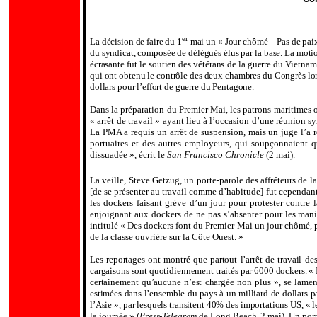
er
La décision de faire du 1
mai un « Jour chômé – Pas de paix, 
du syndicat, composée de délégués élus par la base. La motion
écrasante fut le soutien des vétérans de la guerre du Vietnam
qui ont obtenu le contrôle des deux chambres du Congrès lors 
dollars pour l’effort de guerre du Pentagone.
Dans la préparation du Premier Mai, les patrons maritimes on
« arrêt de travail » ayant lieu à l’occasion d’une réunion sy
La PMA a requis un arrêt de suspension, mais un juge l’a re
portuaires et des autres employeurs, qui soupçonnaient qu’
dissuadée », écrit le
San Francisco Chronicle
(2 mai).
La veille, Steve Getzug, un porte-parole des affréteurs de l
[de se présenter au travail comme d’habitude] fut cependant 
les dockers faisant grève d’un jour pour protester contre 
enjoignant aux dockers de ne pas s’absenter pour les man
intitulé « Des dockers font du Premier Mai un jour chômé, p
de la classe ouvrière sur la Côte Ouest. »
.
Les reportages ont montré que partout l’arrêt de travail d
cargaisons sont quotidiennement traités par 6000 dockers. « Il
certainement qu’aucune n’est chargée non plus », se lamen
estimées dans l’ensemble du pays à un milliard de dollars 
l’Asie », par lesquels transitent 40% des importations US, « l
la journée » (
Press-Telegram
de Long Beach, 2 mai). Un porte