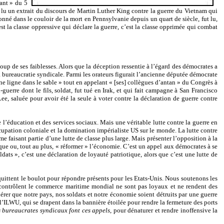
lant » du 5
 lu un extrait du discours de Martin Luther King contre la guerre du Vietnam qui
né dans le couloir de la mort en Pennsylvanie depuis un quart de siècle, fut lu,
est la classe oppressive qui déclare la guerre, c’est la classe opprimée qui combat
p de ses faiblesses. Alors que la déception ressentie à l’égard des démocrates a
 la bureaucratie syndicale. Parmi les orateurs figurait l’ancienne députée démocrate
ne ligne dans le sable » tout en appelant « [ses] collègues d’antan » du Congrès à
guerre dont le fils, soldat, fut tué en Irak, et qui fait campagne à San Francisco
, saluée pour avoir été la seule à voter contre la déclaration de guerre contre
e l’éducation et des services sociaux. Mais une véritable lutte contre la guerre en
’occupation coloniale et la domination impérialiste US sur le monde. La lutte contre
e faisant partie d’une lutte de classe plus large. Mais présenter l’opposition à la
que ou, tout au plus, « réformer » l’économie. C’est un appel aux démocrates à se
dats », c’est une déclaration de loyauté patriotique, alors que c’est une lutte de
 quittent le boulot pour répondre présents pour les Etats-Unis. Nous soutenons les
ui contrôlent le commerce maritime mondial ne sont pas loyaux et ne rendent des
rer que notre pays, nos soldats et notre économie soient détruits par une guerre
 l’ILWU, qui se drapent dans la bannière étoilée pour rendre la fermeture des ports
s bureaucrates syndicaux font ces appels
, pour dénaturer et rendre inoffensive la