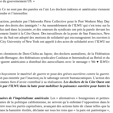
ie du gouvernement US. »
. Ce ne sont pas des paroles en l’air. Les dockers irakiens et américains viennent
dre et l’intensifier.
eur action, produite par l’Inkworks Press Collective pour le Port Workers May Day
ense des droits des immigrés ! » Au rassemblement de l’ILWU qui s’est tenu sur la
us tard dans la journée, et des orateurs du syndicats ont pris la parole devant les
ement limité à la Côte Ouest. Des travailleurs de la poste de San Francisco, New
ne du Sud ont adopté des motions de solidarité qui encourageaient les ouvriers à
a City University of New York ont appelé à des actes de solidarité avec l’ILWU sur
des cheminots de Doro-Chiba au Japon; des dockers australiens; de la Fédération
e-Bretagne; des fédérations syndicales Conlutas et Intersindical au Brésil et du
nti-guerre américains a distribué des autocollants avec le message:« We ♥ ILWU»
rt
boycottent le matériel de guerre
et pour
des grèves ouvrières contre la guerre
.
t pas enterrée par l’inaction
ou le sabotage ouvert bureaucratiques. L’action des
ommes fiers d’avoir contribué à sa réalisation.
Les dockers de la Côte Ouest ont
acée par l’ILWU dans la lutte pour mobiliser la puissance ouvrière pour battre la
enaires de l’impérialisme américain
. Les « alternatives » bourgeoises et petites-
antes de la politique californienne, ne servent qu’à enfermer l’opposition dans le
re tous les partis capitalistes
, avançant des actions lutte de classe telles que la
dans la bannière étoilée, déclame sur tous les tons
que « la paix est patriotique »,