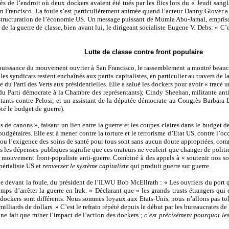
s de l’endroit où deux dockers avaient été tués par les flics lors du « Jeudi sang
San Francisco. La foule s’est particulièrement animée quand l’acteur Danny Glover a
 restructuration de l’économie US. Un message puissant de Mumia Abu-Jamal, emprison
 de la guerre de classe, bien avant lui, le dirigeant socialiste Eugene V. Debs: « C’
Lutte de classe contre front populaire
a puissance du mouvement ouvrier à San Francisco, le rassemblement a montré beaucou
, les syndicats restent enchaînés aux partis capitalistes, en particulier au travers de
u Parti des Verts aux présidentielles. Elle a salué les dockers pour avoir « tracé u
e du Parti démocrate à la Chambre des représentants); Cindy Sheehan, militante anti-
nts contre Pelosi; et un assistant de la députée démocrate au Congrès Barbara Lee
té le budget de guerre).
 de canons », faisant un lien entre la guerre et les coupes claires dans le budget d
 budgétaires. Elle est à mener contre la torture et le terrorisme d’Etat US, contre l
, ou l’exigence des soins de santé pour tous sont sans aucun doute appropriées, comm
ns les dépenses publiques signifie que ces orateurs ne veulent que changer de politi
 du mouvement front-populiste anti-guerre. Combiné à des appels à « soutenir nos sol
périaliste US et
renverser le système capitaliste
qui produit guerre sur guerre.
, lue devant la foule, du président de l’ILWU Bob McEllrath : « Les ouvriers du port
emps d’arrêter la guerre en Irak. » Déclarant que « les grands trusts étrangers q
dockers sont différents. Nous sommes loyaux aux Etats-Unis, nous n’allons pas tolé
lliards de dollars. » C’est le refrain répété depuis le début par les bureaucrates de
 ne fait que miner l’impact de l’action des dockers ;
c’est précisément pourquoi le