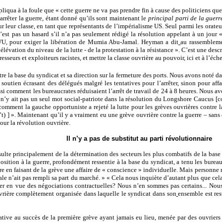
pliqua à la foule que « cette guerre ne va pas prendre fin à cause des politiciens 
arrêter la guerre, étant donné qu’ils sont maintenant le
principal parti de la guer
ur leur classe, en tant que représentants de l’impérialisme US. Seul parmi les orate
’est pas un hasard s’il n’a pas seulement rédigé la résolution appelant à un jour « 
LWU, pour exiger la libération de Mumia Abu-Jamal. Heyman a dit
au rassembleme
lévation du niveau de la lutte - de la protestation à la résistance ». C’est une descri
resseurs et exploiteurs racistes, et mettre la classe ouvrière au pouvoir, ici et à l’éch
ntre la base du syndicat et sa direction sur la fermeture des ports. Nous avons noté da
outien écrasant des délégués malgré les tentatives pour l’arrêter, sinon pour affaib
i comment les bureaucrates réduisaient l’arrêt de travail de 24 à 8 heures. Nous av
l n’y ait pas un seul mot social-patriote dans la résolution du Longshore Caucus [c
r comment la gauche opportuniste a rejeté la lutte pour les grèves ouvrières contr
 ] ». Maintenant qu’il y a vraiment eu une grève ouvrière contre la guerre – sans qu
pour la révolution ouvrière.
Il n’y a pas de substitut au parti révolutionnaire
lte principalement de la détermination des secteurs les plus combatifs de la base 
ition à la guerre, profondément ressentie à la base du syndicat, a tenu les bureauc
aire en faisant de la grève une affaire de « conscience » individuelle. Mais personne
 n’ait pas rempli sa part du marché. » « Cela nous inquiète d’autant plus que cel
cer en vue des négociations contractuelles? Nous n’en sommes pas certains... Nou
 ouvrière complètement organisée dans laquelle le syndicat dans son
ensemble est res
cative au succès de la première grève ayant jamais eu lieu, menée par des ouvrier