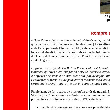
Les 
po
Rompre av
« Nous l’avons fait, nous avons fermé la Côte Ouest », ont dé
qui avait parcouru l’Embarcadero [le vieux port]. La totalité 
et de l’occupation de l’Irak et de l’Afghanistan et le retra
locale qui aimait à dire : « Si vous n’aimez pas les informatio
dockers et de leurs supporters. En effet. Pour le cinquième an
contre la guerre.
La grève historique de l’ILWU du Premier Mai est la toute p
montrant qu’elles n’étaient pas en activité, comme si elles
a défié les décisions d’un médiateur qui, par deux fois, lu
l’édulcorer et tremblait de peur devant les menaces d’acti
serait une « grève illégale ». Mais, en dépit de toute l’ind
Finalement, ce fut
beaucoup plus qu’un arrêt du travail.
L
Washington. Leur action « symbolique » a eu un impact jusqu
port en Irak aux « frères et sœurs de l’ILWU » déclara :
« La décision courageuse que vous avez prise de faire 