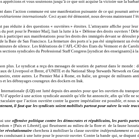
us apprécions et vous soutenons jusqu’à ce que soit acquise la victoire sur
.
la barbar
ant dans l’action commune est une manifestation puissante de ce qui pourrait arriver
prolétarienne internationale.
Ceci ayant été démontré, nous devons maintenant l’éten
st pas réduite à des questions « ouvrières » étroites. L’attrayante affiche pour l
 port pour le Premier Mai], liait la lutte à la « Défense des droits ouvriers ! Déf
s à participer aux manifestations pour les droits des immigrés devant se dérouler pl
e la Baie de San Francisco. La fermeture des ports n’a pas été simplement un évén
minutes de silence. Les fédérations de l’AFL-CIO des Etats du Vermont et de Caroli
es sections syndicales du Professional Staff Congress [syndicat des enseignants] à l
 non plus. Le syndicat a reçu des messages de soutien de partout dans le monde : 
dicaux de Liverpool et Brent, d’UNITE et du National Shop Stewards Network en Grand
Janeiro, entre autres. Le Premier Mai à Rome, en Italie, un groupe de militants a
ts et les débrayages courageux des dockers en Irak.
 Internationale (LQI) ont lutté depuis des années pour que les ouvriers du transpo
 d’appeler à une action syndicale aussitôt qu’elle fut annoncée, afin qu’elle ne soi
aculaire que l’action ouvrière contre la guerre impérialiste est possible, et nous s
ntenant, il faut que les syndicats soient mobilisés partout pour suivre la voie tr
ssi une
offensive politique contre les démocrates et républicains, les partis part
edom » [Paix et Liberté], qui fleurissent au milieu de la flore et
de
la faune luxuri
ier révolutionnaire
cherchera à mobiliser la classe ouvrière
indépendamment et cont
les conduisant à une lutte pour le pouvoir ouvrier. Contre la bande qui, se drapant 