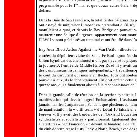
er
programmée pour le 1
mai et que douze autres étaient dé
dollars.
Dans la Baie de San Francisco, la totalité des 34 grues du p
ont essayé de minimiser l’impact en prétendant qu’il n’y
mouillaient à quai, et depuis le Bay Bridge on pouvait vo
maintenir une équipe d’urgence, apparemment pour montrer
l’ILWU se sont précipités au terminal et ont étouffé dans 
Bay Area Direct Action Against the War [Action directe de
entrées du dépôt ferroviaire de Santa Fe-Burlington Northe
Union [syndicat des cheminots] n’ont pas traversé le piquet 
la journée. A l’entrée de Middle Harbor Road, il y avait un
des camionneurs hispaniques indépendants, « travailleurs-pr
le coût du carburant qui monte en flèche. Tous ont souten
pouvoir à eux, ils le font vraiment. On doit arrêter cette 
quinze ans, qui a finalement abouti à la reconnaissance de l
Dans la grande salle de réunion de la section syndicale L
manifestation qui devait longer l’Embarcadero. L’assista
jamais manifesté auparavant. Pendant que plusieurs centaines
de manifestation, la «
drill team
»
du Local 10 faisait
une
Forever ». Il y avait des banderoles de l’Oakland Educatio
syndicalistes et socialistes y participaient. Egalement des
C’était très « San Francisco » : devant la banderole de l
du club de strip-tease Lusty Lady, à North Beach, avec des