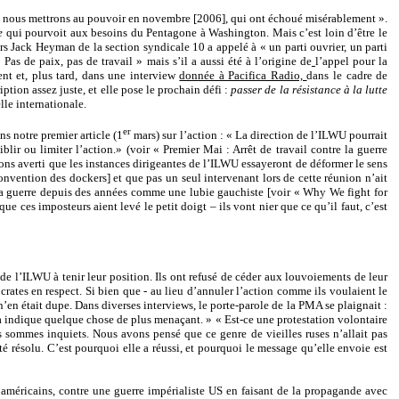
que nous mettrons au pouvoir en novembre [2006], qui ont échoué misérablement ».
re
qui pourvoit aux besoins du Pentagone à Washington. Mais c’est loin d’être le
urs Jack Heyman de la section syndicale 10 a appelé à « un parti ouvrier, un parti
Pas de paix, pas de travail » mais s’il a aussi été à l’origine de
l’appel pour la
nt et, plus tard, dans une interview
donnée à Pacifica Radio,
dans le cadre de
ption assez juste, et elle pose le prochain défi :
passer de la résistance à la lutte
elle internationale.
er
ns notre premier article (1
mars) sur l’action : « La direction de l’ILWU pourrait
lir ou limiter l’action.» (voir « Premier Mai : Arrêt de travail contre la guerre
ons averti que les instances dirigeantes de l’ILWU essayeront de déformer le sens
onvention des dockers] et que pas un seul intervenant lors de cette réunion n’ait
e la guerre depuis des années comme une lubie gauchiste [voir « Why We fight for
e ces imposteurs aient levé le petit doigt – ils vont nier que ce qu’il faut, c’est
de l’ILWU à tenir leur position. Ils ont refusé de céder aux louvoiements de leur
rates en respect. Si bien que - au lieu d’annuler l’action comme ils voulaient le
 n’en était dupe. Dans diverses interviews, le porte-parole de la PMA se plaignait :
a indique quelque chose de plus menaçant. » « Est-ce une protestation volontaire
s sommes inquiets. Nous avons pensé que ce genre de vieilles ruses n’allait pas
té résolu. C’est pourquoi elle a réussi, et pourquoi le message qu’elle envoie est
s américains, contre une guerre impérialiste US en faisant de la propagande avec