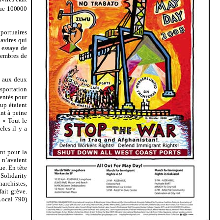
que 100000
 portuaires
avires qui
 essaya de
membres de
s aux deux
sportation
sentés pour
oup étaient
nt à peine
: « Tout le
eles il y a
nt pour la
 n’avaient
ue. En tête
 Solidarity
archistes,
fait grève.
Local 790)