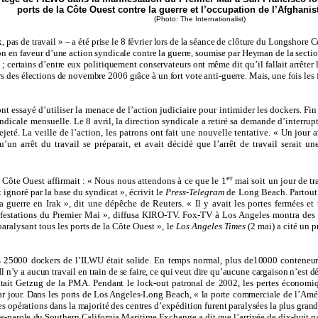
ports de la Côte Ouest contre la guerre et l’occupation de l’Afghanist
(Photo: The Internationalist)
pas de travail » – a été prise le 8 février lors de la séance de clôture du Longshore 
 en faveur d’une action syndicale contre la guerre, soumise par Heyman de la section 
 ; certains d’entre eux politiquement conservateurs ont même dit qu’il fallait arrêter 
des élections de novembre 2006 grâce à un fort vote anti-guerre. Mais, une fois les fi
t essayé d’utiliser la menace de l’action judiciaire pour intimider les dockers. Fin
ndicale mensuelle. Le 8 avril, la direction syndicale a retiré sa demande d’interrupti
jeté. La veille de l’action, les patrons ont fait une nouvelle tentative. « Un jour
un arrêt du travail se préparait, et avait décidé que l’arrêt de travail serait u
er
a Côte Ouest affirmait : « Nous nous attendons à ce que le 1
mai
soit un jour de t
ignoré par la base du syndicat », écrivit le
Press-Telegram
de Long Beach. Partout 
la guerre en Irak », dit une dépêche de Reuters. « Il y avait les portes fermées e
ifestations du Premier Mai », diffusa KIRO-TV. Fox-TV à Los Angeles montra des 
aralysant tous les ports de la Côte Ouest », le
Los Angeles Times
(2 mai) a cité un p
es 25000 dockers de l’ILWU était solide. En temps normal, plus de10000 conteneurs
 n’y a aucun travail en train de se faire, ce qui veut dire qu’aucune cargaison n’est d
tait Getzug de la PMA. Pendant le lock-out patronal de 2002, les pertes économiq
par jour. Dans les ports de Los Angeles-Long Beach, « la porte commerciale de l’Am
es opérations dans la majorité des centres d’expédition furent paralysées la plus grand
-parole du Southern California Maritime Exchange a dit que l’arrivée de dix-huit na