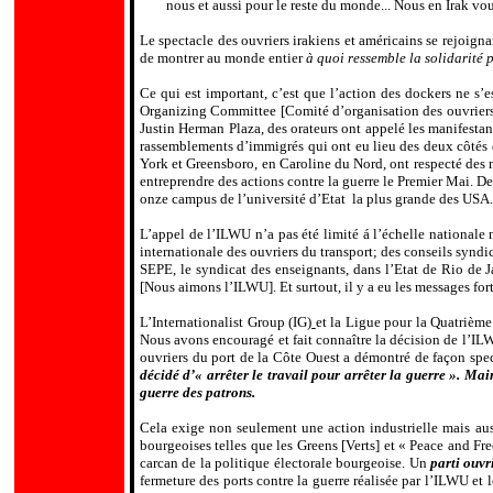
nous et aussi pour le reste du monde... Nous en Irak vo
Le spectacle des ouvriers irakiens et américains se rejoign
de montrer au monde entier
à quoi ressemble la solidarité 
Ce qui est important, c’est que l’action des dockers ne s’e
Organizing Committee [Comité d’organisation des ouvriers du
Justin Herman Plaza, des orateurs ont appelé les manifestant
rassemblements d’immigrés qui ont eu lieu des deux côtés d
York et Greensboro, en Caroline du Nord, ont respecté des 
entreprendre des actions contre la guerre le Premier Mai. D
onze campus de l’université d’Etat
la plus grande des USA.
L’appel de l’ILWU n’a pas été limité á l’échelle nationale
internationale des ouvriers du transport; des conseils syn
SEPE, le syndicat des enseignants, dans l’Etat de Rio de 
[Nous aimons l’ILWU]. Et surtout, il y a eu les messages for
L’Internationalist Group (IG)
et la Ligue pour la Quatrième
Nous avons encouragé et fait connaître la décision de l’ILWU
ouvriers du port de la Côte Ouest a démontré de façon spect
décidé d’« arrêter le travail pour arrêter la guerre ». Mai
guerre des patrons.
Cela exige non seulement une action industrielle mais au
bourgeoises telles que les Greens [Verts] et « Peace and Fre
carcan de la politique électorale bourgeoise. Un
parti
ouvr
fermeture des ports contre la guerre réalisée par l’ILWU et 