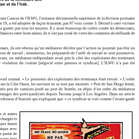
an et de l’Irak.
Coast Caucus de l’ILWU, l’instance décisionnelle supérieure de la division portuaire
10, a été adoptée de façon écrasante, par 97 voix contre 3. Décisif à cette victoire
la guerre, par tous les moyens. Il y avait beaucoup de colère contre les démocrates,
nances entre leurs mains, ils n’ont pas cessé de voter des centaines de milliards de
 mars, ils ont obtenu qu’un médiateur décrète que l’action ne pourrait pas être un
on de travail ; néanmoins, les préparatifs de l’arrêt de travail se sont poursuivis.
 avant, un médiateur indépendant avait pris le côté des exploitants des terminaux
ne violation du contrat [négocié entre patrons et syndicat]. L’ILWU n’a pas été
ravail normal. » Le pronostic
des exploitants des terminaux était erroné. « L’ordre
sur la Côte Ouest, les ouvriers ne se sont pas montrés. « Port de San Diego fermé,
t très peu de camions jeudi au port de Seattle, en dépit d’un ordre du médiateur
images des ports paralysés depuis Tacoma jusqu’à Los Angeles. Dans un article
rofesseur d’histoire qui
expliquait que « ce syndicat se voit comme l’avant-garde
 et autres
échargée et
ues furent
érique avec
e partie de
vires était