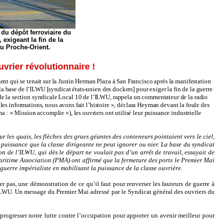
 du dépôt ferroviaire du
 exigeant la fin de la
du Proche-Orient.
uvrier révolutionnaire !
nt qui se tenait sur la Justin Herman Plaza à San Francisco après la manifestation
 la base de l’ILWU [syndicat états-unien des dockers] pour exiger la fin de la guerre
 de la section syndicale Local 10 de l’ILWU, rappela un commentateur de la radio
t les informations, nous avons fait l’histoire », déclara Heyman devant la foule des
 : « Mission accomplie »), les ouvriers ont utilisé leur puissance industrielle
 les quais, les flèches des grues géantes des conteneurs pointaient vers le ciel,
e puissance que la classe dirigeante ne peut ignorer ou nier. La base du syndicat
ion de l’ILWU, qui dès le départ ne voulait pas d’un arrêt de travail, essayait de
Maritime Association (PMA) ont affirmé que la fermeture des ports le Premier Mai
 guerre impérialiste en mobilisant la puissance de la classe ouvrière.
er pas, une démonstration de ce qu’il faut pour renverser les fauteurs de guerre à
ILWU.
Un message du Premier Mai adressé par le Syndicat général des ouvriers du
 progresser notre lutte contre l’occupation pour apporter un avenir meilleur pour