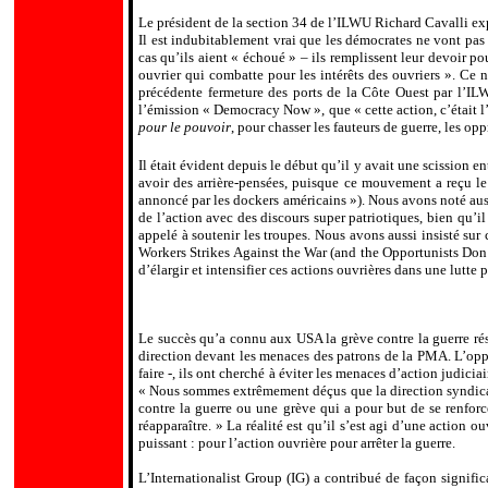
Le président de la section 34 de l’ILWU Richard Cavalli ex
Il est indubitablement vrai que les démocrates ne vont pas 
cas qu’ils aient « échoué » – ils remplissent leur devoir po
ouvrier qui combatte pour les intérêts des ouvriers ». Ce n
précédente fermeture des ports de la Côte Ouest par l’I
l’émission « Democracy Now », que « cette action, c’était l’é
pour le pouvoir
, pour chasser les fauteurs de guerre, les opp
Il était évident depuis le début qu’il y avait une scission e
avoir des arrière-pensées, puisque ce mouvement a reçu le s
annoncé par les dockers américains »). Nous avons noté auss
de l’action avec des discours super patriotiques, bien qu’i
appelé à soutenir les troupes. Nous avons aussi insisté su
Workers Strikes Against the War (and the Opportunists Don’t)
d’élargir et intensifier ces actions ouvrières dans une lutte 
Le succès qu’a connu aux USA la grève contre la guerre résu
direction devant les menaces des patrons de la PMA. L’oppos
faire -, ils ont cherché à éviter les menaces d’action judici
« Nous sommes extrêmement déçus que la direction syndicale
contre la guerre ou une grève qui a pour but de se renfor
réapparaître. » La réalité est qu’il s’est agi d’une action
puissant : pour l’action ouvrière pour arrêter la guerre.
L’Internationalist Group (IG) a contribué de façon signifi