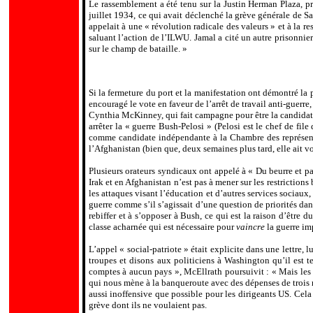
Le rassemblement a été tenu sur la Justin Herman Plaza, prè
juillet 1934, ce qui avait déclenché la grève générale de 
appelait à une « révolution radicale des valeurs » et à la
saluant l’action de l’ILWU. Jamal a cité un autre prisonnier
sur le champ de bataille. »
Si la fermeture du port et la manifestation ont démontré l
encouragé le vote en faveur de l’arrêt de travail anti-guerre
Cynthia McKinney, qui fait campagne pour être la candidate d
arrêter la « guerre Bush-Pelosi » (Pelosi est le chef de fil
comme
candidate indépendante à la Chambre des représenta
l’Afghanistan (bien que, deux semaines plus tard, elle ait vo
Plusieurs orateurs syndicaux ont appelé à « Du beurre et pas
Irak et en Afghanistan n’est pas à mener sur les restrictions
les attaques visant l’éducation et d’autres services sociaux
guerre comme s’il s’agissait d’une question de priorités da
rebiffer et à s’opposer à Bush, ce qui est la raison d’être
classe acharnée qui est nécessaire pour
vaincre
la guerre im
L’appel « social-patriote » était explicite dans une lettre
troupes et disons aux politiciens à Washington qu’il est t
comptes à aucun pays », McEllrath poursuivit : « Mais les 
qui nous mène à la banqueroute avec des dépenses de trois mi
aussi inoffensive que possible pour les dirigeants US. Cela
grève dont ils ne voulaient pas.