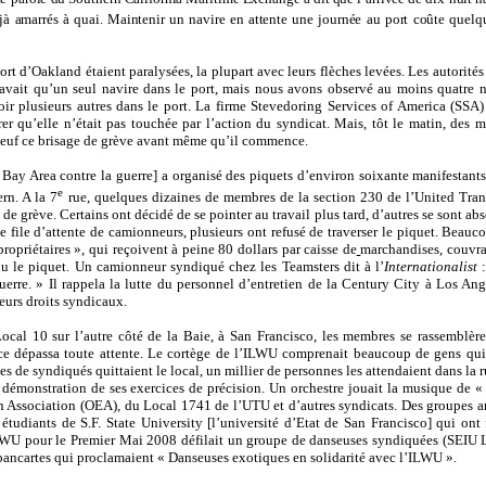
jà amarrés à quai. Maintenir un navire en attente une journée au port coûte quel
ort d’Oakland étaient paralysées, la plupart avec leurs flèches levées. Les autorités
 avait qu’un seul navire dans le port, mais nous avons observé au moins quatre n
ir plusieurs autres dans le port. La firme Stevedoring Services of America (SSA)
 qu’elle n’était pas touchée par l’action du syndicat. Mais, tôt le matin, des 
l’oeuf ce brisage de grève avant même qu’il commence.
 Bay Area contre la guerre] a organisé des piquets d’environ soixante manifestant
e
rn. A la 7
rue, quelques dizaines de membres de la section 230 de l’United Tran
de grève. Certains ont décidé de se pointer au travail plus tard, d’autres se sont ab
e file d’attente de camionneurs, plusieurs ont refusé de traverser le piquet. Beauc
opriétaires », qui reçoivent à peine 80 dollars par caisse de
marchandises, couvra
u le piquet. Un camionneur syndiqué chez les Teamsters dit à l’
Internationalist
guerre. » Il rappela la lutte du personnel d’entretien de la Century City à Los Ang
eurs droits syndicaux.
ocal 10 sur l’autre côté de la Baie, à San Francisco, les membres se rassemblère
nce dépassa toute attente. Le cortège de l’ILWU comprenait beaucoup de gens qui
 de syndiqués quittaient le local, un millier de personnes les attendaient dans la r
 démonstration de
ses exercices de précision. Un orchestre jouait la musique de «
n Association (OEA), du Local 1741 de l’UTU et d’autres syndicats. Des groupes an
 étudiants de S.F. State University [l’université d’Etat de San Francisco] qui ont 
’ILWU pour le Premier Mai 2008 défilait un groupe de danseuses syndiquées (SEIU 
 pancartes qui proclamaient « Danseuses exotiques en solidarité avec l’ILWU ».