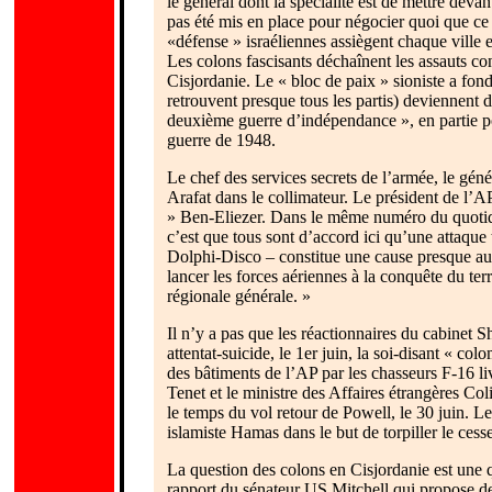
le général dont la spécialité est de mettre devan
pas été mis en place pour négocier quoi que ce s
«défense » israéliennes assiègent chaque ville e
Les colons fascisants déchaînent les assauts cont
Cisjordanie. Le « bloc de paix » sioniste a fondu
retrouvent presque tous les partis) deviennent 
deuxième guerre d’indépendance », en partie po
guerre de 1948.
Le chef des services secrets de l’armée, le gén
Arafat dans le collimateur. Le président de l’AP 
» Ben-Eliezer. Dans le même numéro du quotidie
c’est que tous sont d’accord ici qu’une attaque 
Dolphi-Disco – constitue une cause presque aut
lancer les forces aériennes à la conquête du ter
régionale générale. »
Il n’y a pas que les réactionnaires du cabinet 
attentat-suicide, le 1er juin, la soi-disant « c
des bâtiments de l’AP par les chasseurs F-16 
Tenet et le ministre des Affaires étrangères Col
le temps du vol retour de Powell, le 30 juin. Le
islamiste Hamas dans le but de torpiller le cesse
La question des colons en Cisjordanie est une q
rapport du sénateur US Mitchell qui propose de 