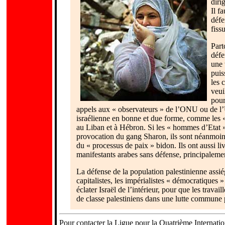
diri
Il f
défe
fiss
Part
défe
une 
puis
les 
veui
pour
appels aux « observateurs » de l’ONU ou de l’U
israélienne en bonne et due forme, comme les «
au Liban et à Hébron. Si les « hommes d’Etat »
provocation du gang Sharon, ils sont néanmoins 
du « processus de paix » bidon. Ils ont aussi liv
manifestants arabes sans défense, principaleme
La défense de la population palestinienne assi
capitalistes, les impérialistes « démocratiques »
éclater Israël de l’intérieur, pour que les trava
de classe palestiniens dans une lutte commune p
Pour contacter la Ligue pour la Quatrième Internatio