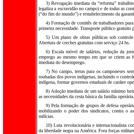
3) Revogação imediata da “reforma” trabalhist
legaliza a escravidão no campo) e de
todas
as con
(“do fim do mundo”) e restabelecimento da garanti
4) Formação de comitês de trabalhadores para 
primeira necessidade. Transporte público gratuito 
5) Um plano de obras públicas sob controle 
Abertura de creches gratuitas com serviço 24 hs.
6) Escala móvel de salários, redução da jorn
emprego ao mesmo tempo em que se criem as font
imediata do desemprego.
7) No campo, terras para os camponeses sem t
roubadas dos povos indígenas, incluindo o control
indígena, formar governos estaduais de caráter op
8) Adoção imediata de um salário mínimo bem 
as necessidades da cesta básica da família operária
9) Pela formação de grupos de defesa operári
mobilizando o poder dos sindicatos, contra o ass
milícias.
10) Luta revolucionária e internacionalista 
da liberdade negra na América. Fora forças milita