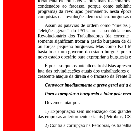
ferramenta eleitoral dos setores mais reacionári
condenados ao fracasso, porque como sublinho
programa) da revolução permanente, nesta época 
conquistas das revoluções democrático-burguesas 
Assim as palavras de ordem como “direitas 
“eleições gerais” do PSTU ou “assembleia cons
Revolucionário dos Trabalhadores (da corrente
somente significam trocar a gestão burguesa de d
ou forças pequeno-burguesas. Mas como Karl Ma
basta trocar um governo do estado burguês por out
novo estado operário para expropriar a burguesia 
É por isso que os autênticos trotskistas apr
luta das reivindicações atuais dos trabalhadores 
crescente ataque da direita e o fracasso da Frente B
Convocar imediatamente a greve geral até a d
Para expropriar a burguesia e lutar pela rev
Devemos lutar por:
1) Expropriação sem indenização dos grandes 
das empresas anteriormente estatais (Petrobras, CS
2) Contra a corrupção na Petrobras, os trabalh