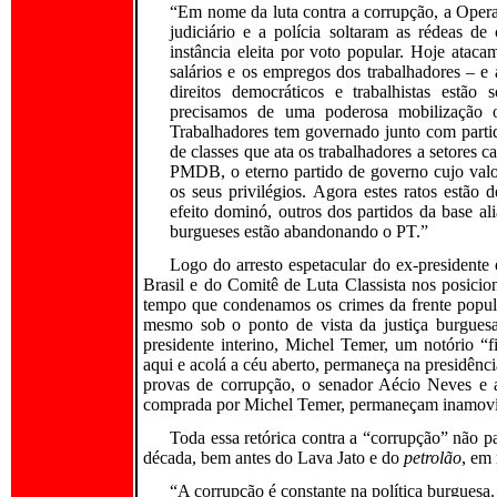
“Em nome da luta contra a corrupção, a Opera
judiciário e a polícia soltaram as rédeas de
instância eleita por voto popular. Hoje atac
salários e os empregos dos trabalhadores – e
direitos democráticos e trabalhistas estão s
precisamos de uma poderosa mobilização op
Trabalhadores tem governado junto com partid
de classes que ata os trabalhadores a setores ca
PMDB, o eterno partido de governo cujo valor
os seus privilégios. Agora estes ratos estã
efeito dominó, outros dos partidos da base a
burgueses estão abandonando o PT.”
Logo do arresto espetacular do ex-presidente
Brasil e do Comitê de Luta Classista nos posici
tempo que condenamos os crimes da frente popul
mesmo sob o ponto de vista da justiça burguesa
presidente interino, Michel Temer, um notório “f
aqui e acolá a céu aberto, permaneça na presidên
provas de corrupção, o senador Aécio Neves e a
comprada por Michel Temer, permaneçam inamoví
Toda essa retórica contra a “corrupção” não
década, bem antes do Lava Jato e do
petrolão
, em
“A corrupção é constante na política burguesa