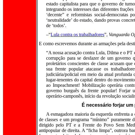
estado capitalista para que o governo de tur
integrando os interesses das diferentes fraçõ
‘decente” e reformistas social-democratas p
‘neutralidade’ do estado, dando provas concret
de ‘todos’.
–“
Lula contra os trabalhadores
”,
Vanguarda O
E como escrevemos durante as armações pela dest
“A nossa acusação contra Lula, Dilma e o PT é 
corrupção para se desfazer de um governo qu
proletários conscientes de classe acusam qu
sua frente popular atacasse os trabalhador
judiciária/policial em meio da atual profunda c
lugar-tenentes do capital dentro do moviment
ao Impeachment! Mobilização operária contra
governo burguês da frente popular! Forjar 
operário-camponês, início da revolução sociali
É necessário forjar um 
A esmagadora maioria da esquerda enfrenta a cr
de classes e um programa “mínimo” puramente de
dirigido pelo PT e a Frente do Povo Sem Med
antipopular de direita. A “ficha limpa”, outrora 