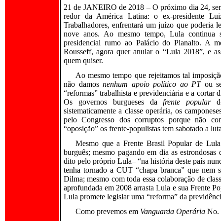
21 de JANEIRO de 2018 – O próximo dia 24, será 
redor da América Latina: o ex-presidente Lui
Trabalhadores, enfrentará um juízo que poderia 
nove anos. Ao mesmo tempo, Lula continua se
presidencial rumo ao Palácio do Planalto. A m
Rousseff, agora quer anular o “Lula 2018”, e as
quem quiser.
Ao mesmo tempo que rejeitamos tal imposição 
não damos
nenhum apoio político ao PT
ou se
“reformas” trabalhista e previdenciária e a cortar
Os governos burgueses da
frente popular
do
sistematicamente a classe operária, os camponese
pelo Congresso dos corruptos porque não con
“oposição” os frente-populistas tem sabotado a lut
Mesmo que a Frente Brasil Popular de Lula 
burguês; mesmo pagando em dia as estrondosas d
dito pelo próprio Lula– “na história deste país n
tenha tornado a CUT “chapa branca” que nem s
Dilma; mesmo com toda essa colaboração de classe
aprofundada em 2008 arrasta Lula e sua Frente Pop
Lula promete legislar uma “reforma” da previdênci
Como prevemos em
Vanguarda Operária
No. 