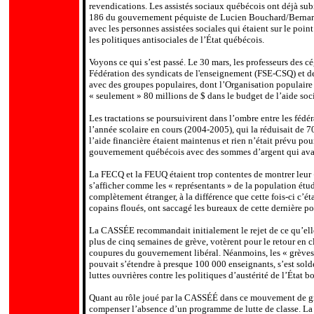
revendications. Les assistés sociaux québécois ont déjà su
186 du gouvernement péquiste de Lucien Bouchard/Bernard L
avec les personnes assistées sociales qui étaient sur le poin
les politiques antisociales de l’État québécois.
Voyons ce qui s’est passé. Le 30 mars, les professeurs des 
Fédération des syndicats de l'enseignement (FSE-CSQ) et d
avec des groupes populaires, dont l’Organisation populaire 
« seulement » 80 millions de $ dans le budget de l’aide soci
Les tractations se poursuivirent dans l’ombre entre les fédé
l’année scolaire en cours (2004-2005), qui la réduisait de 7
l’aide financière étaient maintenus et rien n’était prévu p
gouvernement québécois avec des sommes d’argent qui avaien
La FECQ et la FEUQ étaient trop contentes de montrer leur 
s’afficher comme les « représentants » de la population étudi
complètement étranger, à la différence que cette fois-ci c’é
copains floués, ont saccagé les bureaux de cette dernière po
La CASSÉE recommandait initialement le rejet de ce qu’elle 
plus de cinq semaines de grève, votèrent pour le retour en 
coupures du gouvernement libéral. Néanmoins, les « grèves t
pouvait s’étendre à presque 100 000 enseignants, s’est soldée
luttes ouvrières contre les politiques d’austérité de l’État b
Quant au rôle joué par la CASSÉÉ dans ce mouvement de grè
compenser l’absence d’un programme de lutte de classe. La r