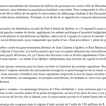
tion rassemblant des dizaines de milliers de personnes au centre-ville de Montréal l
érations, sans informer la population étudiante concernée. Pour comprendre le rôle d
Q a tenté dès le début de récupérer le mouvement de débrayage étudiant à des fins par
endications étudiantes. Pourtant, il est facile de se rappeler les coupures draconien
actuelles de démolition sociale du Parti Libéral du Québec et, s’il reprend le pouv
 de gauche comme de droite, appliquent les mêmes politiques d’austérité budgétaire e
es travailleurs et travailleuses au Québec, dans tout le Canada et à travers le mond
social-démocratie, pour comprendre que parler d’un « État providence » plein de p
 Québec contre les gouvernements
libéraux de Jean Charest à Québec et Paul Martin à 
t Option Citoyenne. Les belles paroles que tous ces partis adressent aux travailleu
ures payée 40 heures, etc.) à l’heure des élections vont se révéler rapidement n’êt
é-association » ou même d’un Québec indépendant sous la botte du capital se révéle
xiste aucune solution pour la classe ouvrière à l’intérieur du système capitaliste. 
riser l’emprise mortelle du nationalisme bourgeois et petit-bourgeois sur la classe 
leurs ennemis véritables sont leurs capitalistes respectifs et non la classe ouvrière
s, les étudiants, les immigrants, les peuples autochtones, les femmes et
tous ceux qui
kaises).
ues » comme « un mensonge honteux de l’État néolibéral », nous insistons que l’or
ie et des couches aisées de la petite-bourgeoisie, au lieu d’un droit de tous, n’est p
ois est de les lier, dès le départ, avec le mouvement ouvrier et d’autres luttes des tr
annonça des coupures dans le régime d’aide sociale de l’ordre de 150 millions de $