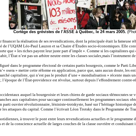
Cortège des grévistes de l’ASSÉ à Québec, le 24 mars 2005.
(Pho
nancer la réalisation de ses revendications, dont la principale était la fameuse réf
ité de l’UQAM Léo-Paul Lauzon et sa Chaire d’Études socio-économiques. Elle consis
te que « les riches payent leur juste part d’impôt ». Comme si les capitalistes qui con
bit, l’État n’est pas un arbitre neutre entre les classes sociales
mais l’instrument de
 figuré dans le programme électoral de certains partis bourgeois, comme le Parti Lib
’« osera » mettre cette réforme en application, parce que, sans aucun doute, les ent
arché capitaliste, qui n’est pas le produit d’une « mondialisation » récente mais un
r ; l’époque de l’État-providence est révolue, surtout depuis l’effondrement contre-
occidentaux auquel la bourgeoisie et leurs chiens de garde sociaux-démocrates se voi
ranches aux capitalistes pour saccager continuellement les programmes sociaux obtenu
un parti ouvrier révolutionnaire, léniniste-trotskyste, basé sur l’héritage historique
cre les attaques du capital. Comme l’écrivait Léon Trotsky dans le Programme de Tran
 quotidiennes, à trouver le pont entre leurs revendications actuelles et le programme 
es et de la conscience actuelle de larges couches de la classe ouvrière et conduisan