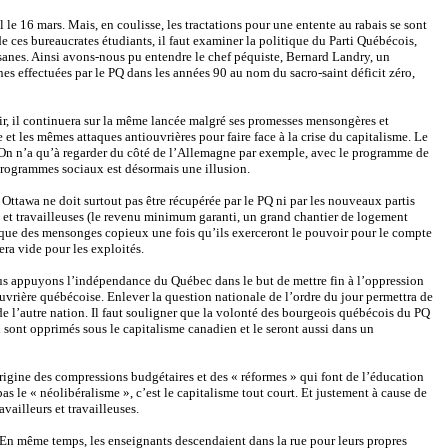
e 16 mars. Mais, en coulisse, les tractations pour une entente au rabais se sont
e ces bureaucrates étudiants, il faut examiner la politique du Parti Québécois,
tisanes. Ainsi avons-nous pu entendre le chef péquiste, Bernard Landry, un
nes effectuées par le PQ dans les années 90 au nom du sacro-saint déficit zéro,
oir, il continuera sur la même lancée malgré ses promesses mensongères et
t les mêmes attaques antiouvrières pour faire face à la crise du capitalisme. Le
e. On n’a qu’à regarder du côté de l’Allemagne par exemple, avec le programme de
rogrammes sociaux est désormais une illusion.
Ottawa ne doit surtout pas être récupérée par le PQ ni par les nouveaux partis
rs et travailleuses (le revenu minimum garanti, un grand chantier de logement
re que des mensonges copieux une fois qu’ils exerceront le pouvoir pour le compte
ra vide pour les exploités.
Nous appuyons l’indépendance du Québec dans le but de mettre fin à l’oppression
ouvrière québécoise. Enlever la question nationale de l’ordre du jour permettra de
 de l’autre nation. Il faut souligner que la volonté des bourgeois québécois du PQ
 sont opprimés sous le capitalisme canadien et le seront aussi dans un
igine des compressions budgétaires et des « réformes » qui font de l’éducation
as le « néolibéralisme », c’est le capitalisme tout court. Et justement à cause de
availleurs et travailleuses.
. En même temps, les enseignants descendaient dans la rue pour leurs propres