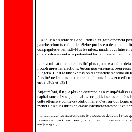
L’ASSÉÉ a présenté des « solutions » au gouvernement pour fi
gauche réformiste, dont le célèbre professeur de comptabil
compagnies et les individus les mieux nantis pour faire en sor
que, contrairement à ce prétendent les réformistes de tout aca
La revendication d’une fiscalité plus « juste » a même déjà
l’oubli après les élections. Aucun gouvernement bourgeois n
« léger ». C’est là une expression du caractère mondial du m
fiscalité ne fera pas un « autre monde possible » et meilleu
entre 1989 et 1991.
Aujourd’hui, il n’y a plus de contrepoids aux impérialistes 
capitalisme « à visage humain », ce qui laisse les coudées f
cette offensive contre-révolutionnaire, c’est surtout forger 
mener à bien les luttes de classe internationales pour vain
« Il faut aider les masses, dans le processus de leurs luttes
revendications transitoires
, partant des conditions actuell
prolétariat. »