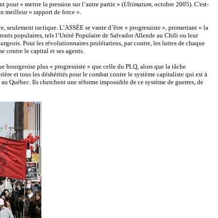
pour « mettre la pression sur l’autre partie » (
Ultimatum
, octobre 2005). C'est-
n meilleur « rapport de force ».
tive, seulement tactique. L’ASSÉE se vante d’être « progressiste », promettant « la
 fronts populaires, tels l’Unité Populaire de Salvador Allende au Chili ou leur
rgeois. Pour les révolutionnaires prolétariens, par contre, les luttes de chaque
e contre le capital et ses agents.
e bourgeoise plus « progressiste » que celle du PLQ, alors que la tâche
ière et tous les déshérités pour le combat contre le système capitaliste qui est à
nts au Québec. Ils cherchent une réforme impossible de ce système de guerres, de