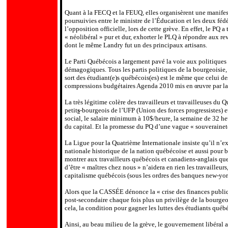
Quant à la FECQ et la FEUQ, elles organisèrent une manifesta
poursuivies entre le ministre de l’Éducation et les deux féd
l’opposition officielle, lors de cette grève. En effet, le P
.
« néolibéral » pur et dur, exhorter le PLQ à répondre aux rev
dont le même Landry fut un des principaux artisans.
Le Parti Québécois a largement pavé la voie aux politiques 
démagogiques. Tous les partis politiques de la bourgeoisie,
sort des étudiant(e)s québécois(es) est le même que celui d
compressions budgétaires Agenda 2010 mis en œuvre par la 
La très légitime colère des travailleurs et travailleuses du
petit
s
-bourgeois de l’UFP (Union des forces progressistes) e
social, le salaire minimum à 10$/heure, la semaine de 32 he
du capital. Et la promesse du PQ d’une vague « souverainet
La Ligue pour la Quatrième Internationale insiste qu’il n’e
nationale historique de la nation québécoise et aussi pour b
montrer aux travailleurs québécois et canadiens-anglais que 
d’être « maîtres chez nous » n’aidera en rien les travailleur
capitalisme québécois (sous les ordres des banques new-yor
Alors que la CASSÉE dénonce la « crise des finances publiq
post-secondaire chaque fois plus un privilège de la bourgeois
cela, la condition pour gagner les luttes des étudiants québéc
Ainsi, au beau milieu de la grève, le gouvernement libéral 