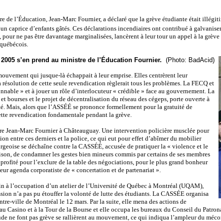
tre de l’Éducation, Jean-Marc Fournier, a déclaré que la grève étudiante était illégit
’un caprice d’enfants gâtés. Ces déclarations incendiaires ont contribué à galvanise
our ne pas être davantage marginalisées, lancèrent à leur tour un appel à la grève l
québécois.
 2005 s’en prend au ministre de l’Éducation Fournier.
(Photo: BadAcid)
 mouvement qui jusque-là échappait à leur emprise. Elles centrèrent leur
résolution de cette seule revendication règlerait tous les problèmes. La FECQ et
nnable » et à jouer un rôle d’interlocuteur « crédible » face au gouvernement. La
t bourses et le projet de décentralisation du réseau des cégeps, porte ouverte à
arité. Mais, alors que l’ASSÉÉ se prononce formellement pour la gratuité de
cette revendication fondamentale pendant la grève.
re Jean-Marc Fournier à Châteauguay. Une intervention policière musclée pour
on entre ces derniers et la police, ce qui eut pour effet d’abîmer du mobilier
ourgeoise se déchaîne contre la CASSÉÉ, accusée de pratiquer la « violence et le
ison, de condamner les gestes bien mineurs commis par certains de ses membres
 a profité pour l’exclure de la table des négociations, pour le plus grand bonheur
ur agenda corporatiste de « concertation et de partenariat ».
fin à l’occupation d’un atelier de l’Université de Québec à Montréal (UQAM),
ession n’a pas pu étouffer la volonté de lutte des étudiants. La CASSÉE organisa
re-ville de Montréal le 12 mars. Par la suite, elle mena des actions de
u Casino et à la Tour de la Bourse et elle occupa les bureaux du Conseil du Patro
itude ne font pas grève se rallièrent au mouvement, ce qui indiqua l’ampleur du méc