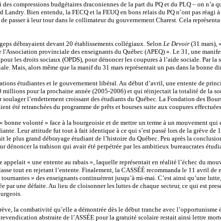
bi des compressions budgétaires draconiennes de la part du PQ et du PLQ – on n’a q
andry. Bien entendu, la FECQ et la FEUQ en bons relais du PQ n’ont pas réagi à c
t de passer à leur tour dans le collimateur du gouvernement Charest. Cela représenta u
cégeps débrayaient devant 20 établissements collégiaux. Selon
Le Devoir
(31 mars), 
e l'Association provinciale des enseignants du Québec (APEQ) ». Le 31, une manife
pour les droits sociaux (OPDS), pour dénoncer les coupures à l’aide sociale. Par la 
ale. Mais, alors même que la manif du 31 mars représentait un pas dans la bonne dire
rations étudiantes et le gouvernement libéral. Au début d’avril, une entente de princ
0 millions pour la prochaine année (2005-2006) et qui réinjectait la totalité de la s
our soulager l’endettement croissant des étudiants du Québec. La Fondation des Bours
t été retranchées du programme de prêts et bourses suite aux coupures effectuées
« bonne volonté » face à la bourgeoisie et de mettre un terme à un mouvement qui é
ante. Leur attitude fut tout à fait identique à ce qui s’est passé lors de la grève d
tait le plus grand débrayage étudiant de l’histoire du Québec. Peu après la conclusi
ur dénoncer la trahison qui avait été perpétrée par les ambitieux bureaucrates étudi
appelait « une entente au rabais », laquelle représentait en réalité l’échec du mou
classe tout en rejetant l’entente. Finalement, la CASSÉÉ recommanda le 11 avril de m
ournantes » des enseignants continuèrent jusqu’à mi-mai. C’est ainsi qu’une lutte,
 par une défaite. Au lieu de cloisonner les luttes de chaque secteur, ce qui est presqu
ourgeois.
ve, la combativité qu’elle a démontrée dès le début tranche avec l’opportunisme
evendication abstraite de l’ASSÉE pour la gratuité scolaire restait ainsi lettre mo