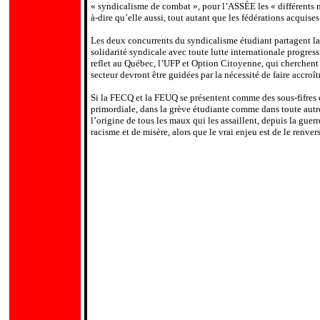
« syndicalisme de combat », pour l’ASSÉE les « différents m
à-dire qu’elle aussi, tout autant que les fédérations acquis
Les deux concurrents du syndicalisme étudiant partagent l
solidarité syndicale avec toute lutte internationale progress
reflet au Québec, l’UFP et Option Citoyenne, qui cherchent à
secteur devront être guidées par la nécessité de faire accroî
Si la FECQ et la FEUQ se présentent comme des sous-fifres d
primordiale, dans la grève étudiante comme dans toute autre l
l’origine de tous les maux qui les assaillent, depuis la gue
racisme et de misère, alors que le vrai enjeu est de le renvers