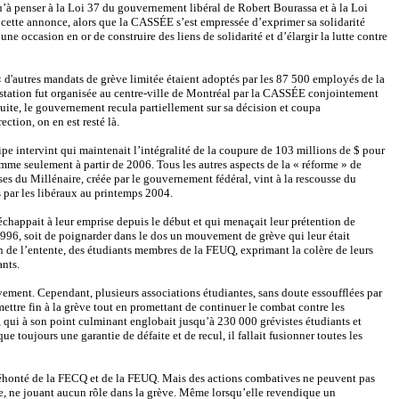
u’à penser à la Loi 37 du gouvernement libéral de Robert Bourassa et à
la Loi
ette annonce, alors que la CASSÉE s’est empressée d’exprimer sa solidarité
ne occasion en or de construire des liens de solidarité et d’élargir la lutte contre
« d'autres mandats de grève limitée étaient adoptés par les 87 500 employés de la
station fut organisée au centre-ville de Montréal par la CASSÉE conjointement
suite, le gouvernement recula partiellement sur sa décision et coupa
ction, on en est resté là.
ipe intervint qui maintenait l’intégralité de la coupure de 103 millions de $ pour
omme seulement à partir de 2006. Tous les autres aspects de la « réforme » de
es du Millénaire, créée par le gouvernement fédéral, vint à la rescousse du
 par les libéraux au printemps 2004.
chappait à leur emprise depuis le début et qui menaçait leur prétention de
e 1996, soit de poignarder dans le dos un mouvement de grève qui leur était
on de l’entente, des étudiants membres de la FEUQ, exprimant la colère de leurs
ants.
vement. Cependant, plusieurs associations étudiantes, sans doute essoufflées par
ettre fin à la grève tout en promettant de continuer le combat contre les
 qui à son point culminant englobait jusqu’à 230 000 grévistes étudiants et
e toujours une garantie de défaite et de recul, il fallait fusionner toutes les
 éhonté de la FECQ et de la FEUQ. Mais des actions combatives ne peuvent pas
rte, ne jouant aucun rôle dans la grève. Même lorsqu’elle revendique un