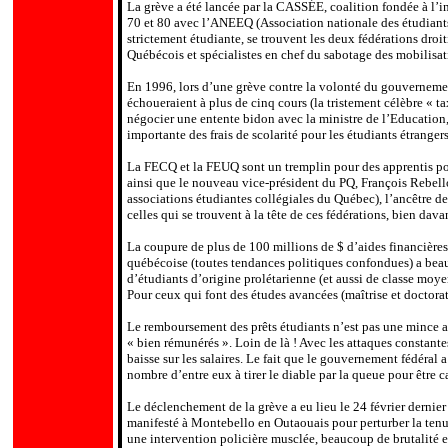
La grève a été lancée par la CASSÉE, coalition fondée à l’i
70 et 80 avec l’ANEEQ (Association nationale des étudiants
strictement étudiante, se trouvent les deux fédérations dro
Québécois et spécialistes en chef du sabotage des mobilisa
En 1996, lors d’une grève contre la volonté du gouvernemen
échoueraient à plus de cinq cours (la tristement célèbre « 
négocier une entente bidon avec la ministre de l’Education, 
importante des frais de scolarité pour les étudiants étrangers
La FECQ et la FEUQ sont un tremplin pour des apprentis pol
ainsi que le nouveau vice-président du PQ, François Rebell
associations étudiantes collégiales du Québec), l’ancêtre de
celles qui se trouvent à la tête de ces fédérations, bien dav
La coupure de plus de 100 millions de $ d’aides financières 
québécoise (toutes tendances politiques confondues) a beau
d’étudiants d’origine prolétarienne (et aussi de classe moye
Pour ceux qui font des études avancées (maîtrise et doctorat,
Le remboursement des prêts étudiants n’est pas une mince a
« bien rémunérés ». Loin de là ! Avec les attaques constantes
baisse sur les salaires. Le fait que le gouvernement fédéral 
nombre d’entre eux à tirer le diable par la queue pour être 
Le déclenchement de la grève a eu lieu le 24 février derni
manifesté à Montebello en Outaouais pour perturber la tenu
une intervention policière musclée, beaucoup de brutalité et