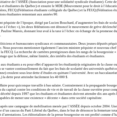
nitiative de l’ASSÉE (Association pour une solidarité syndicale étudiante). Cette de
 et étudiantes du Québec) et ensuite le MDE (Mouvement pour le droit à l’éducation
itières, FECQ (Fédération étudiante collégiale du Québec) et la FEUQ (Fédération ét
tions étudiantes remontant aux années 90.
t péquiste de l’époque, dirigé par Lucien Bouchard, d’augmenter les frais de scolar
taxe à l’échec »), les deux fédérations ont dénoncé le mouvement de grève déclenché 
Pauline Marois, donnant leur aval à la taxe à l’échec en échange de la promesse du g
.
iticiens et bureaucrates syndicaux et communautaires. Deux jeunes députés péquist
o. Nous pouvons mentionner également l’ancien ministre péquiste et nouveau chef d
 la FECQ. La recherche de carrières prestigieuses dans les rangs de la bourgeoisie «
antage que la défense, même limitée, des intérêts des étudiants et étudiantes.
aux étudiants a eu pour effet d’appauvrir les étudiant(e)s originaires de la classe
 se vanter continuellement du fait que les frais de scolarité des universités québ
nne) croulent sous leur dette d’études en quittant l’université. Avec un baccalauréa
) la dette peut atteindre facilement les 40 000 $.
ffaire pour quiconque travaille à bas salaire. Contrairement à la propagande bourg
 du capital contre les conditions de vie et de travail de la classe ouvrière pour com
a décrété depuis 1997 que les étudiants et étudiantes doivent attendre dix ans après la
capables de mener une existence « décente » dans cette société capitaliste.
er après une campagne de mobilisation menée par l’ASSÉE depuis octobre 2004. Une se
e d’un caucus du Parti Libéral du Québec, dans le but de dénoncer la fermeture tota
 d’arrestations. Les éditorialistes de la presse bourgeoise en ont profité comme d’ha