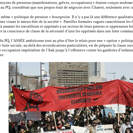
oyens de pressions (manifestations, grèves, occupations) » étaient conçus seulement 
es au PQ, considérait que son propos était de négocier avec Charest, seulement avec u
a même « politique de pression »
bourgeoise
. Il n’y a pas là une différence qualita
iste visant le mieux-être de la société ». Pareilles formules vagues caractérisent les
 amarrer les travailleurs et opprimés à un secteur de leurs patrons et oppresseurs bou
tre la conscience de classe de la nécessité d’unir les opprimés dans une lutte commun
u PQ, l’ASSÉE ambitionne tout au plus d’être le relais pour une « option » politiqu
utte sociale, au-delà des revendications particulières, est de préparer la classe ouvr
rre-occupation impérialiste de l’Irak jusqu’à l’offensive contre les garderies d’enfa
er.