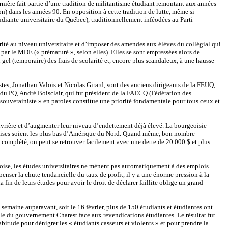
rnière fait partie d’une tradition de militantisme étudiant remontant aux années
) dans les années 90. En opposition à cette tradition de lutte, même si
udiante universitaire du Québec), traditionnellement inféodées au Parti
ité au niveau universitaire et d’imposer des amendes aux élèves du collégial qui
par le MDE (« prématuré », selon elles). Elles se sont empressées alors de
el (temporaire) des frais de scolarité et, encore plus scandaleux, à
une hausse
es, Jonathan Valois et Nicolas Girard, sont des anciens dirigeants de la FEUQ,
u PQ, André Boisclair, qui fut président de la FAECQ (Fédération des
 souverainiste » en paroles constitue une priorité fondamentale pour tous ceux et
 ouvrière et d’augmenter leur niveau d’endettement déjà élevé. La bourgeoisie
écoises soient les plus bas d’Amérique du Nord. Quand même, bon nombre
t complété, on peut se retrouver facilement avec une dette de 20 000 $ et plus.
eoise, les études universitaires ne mènent pas automatiquement à des emplois
penser la chute tendancielle du taux de profit, il y a une énorme pression à la
 fin de leurs études pour avoir le droit de déclarer faillite oblige un grand
maine auparavant, soit le 16 février, plus de 150 étudiants et étudiantes ont
le du gouvernement Charest face aux revendications étudiantes. Le résultat fut
bitude pour dénigrer les « étudiants casseurs et violents » et pour prendre la