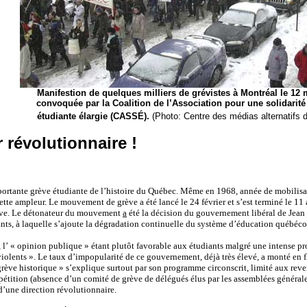
Manifestion de quelques milliers de grévistes à Montréal le 12 
convoquée par la Coalition de l’Association pour une solidarité
étudiante élargie (CASSÉ).
(Photo: Centre des médias alternatifs
r révolutionnaire !
portante grève étudiante de l’histoire du Québec. Même en 1968, année de mobilisat
e ampleur. Le mouvement de grève a été lancé le 24 février et s’est terminé le 11 av
grève. Le détonateur du mouvement
a
été la décision du gouvernement libéral de Jean 
ants,
à laquelle s’ajoute
la dégradation continuelle du système d’éducation québéco
 l’ « opinion publique » étant plutôt favorable aux étudiants malgré une intense p
iolents ». Le taux d’impopularité de ce gouvernement, déjà très élevé, a monté en fl
grève historique » s’explique surtout par son programme circonscrit, limité aux reve
pétition (absence d’un comité de grève de délégués élus par les assemblées générales)
d’une direction révolutionnaire.