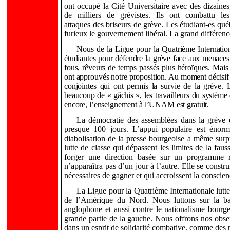
ont occupé la Cité Universitaire avec des dizaines
de milliers de grévistes. Ils ont combattu les
attaques des briseurs de grève. Les étudiant-es qué
furieux le gouvernement libéral. La grand différence 
Nous de la Ligue pour la Quatrième Internatio
étudiantes pour défendre la grève face aux menace
fous, rêveurs de temps passés plus héroïques. Mais 
ont approuvés notre proposition. Au moment décisif d
conjointes qui ont permis la survie de la grève. 
beaucoup de « gâchis », les travailleurs du système 
encore, l’enseignement à l’UNAM est gratuit.
La démocratie des assemblées dans la grève 
presque 100 jours. L’appui populaire est énorme
diabolisation de la presse bourgeoise a même surpri
lutte de classe qui dépassent les limites de la fau
forger une direction basée sur un programme ré
n’apparaîtra pas d’un jour à l’autre. Elle se constr
nécessaires de gagner et qui accroissent la conscien
La Ligue pour la Quatrième Internationale lutt
de l’Amérique du Nord. Nous luttons sur la bas
anglophone et aussi contre le nationalisme bourge
grande partie de la gauche. Nous offrons nos obser
dans un esprit de solidarité combative, comme des 