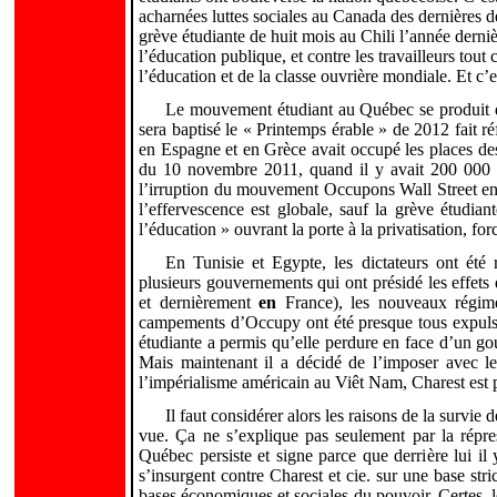
acharnées luttes sociales au Canada des dernières d
grève étudiante de huit mois au Chili l’année derniè
l’éducation publique, et contre les travailleurs tout 
l’éducation et de la classe ouvrière mondiale. Et c’
Le mouvement étudiant au Québec se produit d
sera baptisé le « Printemps érable » de 2012 fait
en Espagne et en
Grèce avait occupé les places de
du 10 novembre 2011, quand il y avait 200 000 é
l’irruption du mouvement Occupons Wall Street en E
l’effervescence est globale, sauf la grève étudia
l’éducation » ouvrant la porte à la privatisation, fo
En Tunisie et Egypte, les dictateurs ont été
plusieurs gouvernements qui ont présidé les effets d
et dernièrement
en
France), les nouveaux régime
campements d’Occupy ont été presque tous expulsés
étudiante a permis qu’elle perdure en face d’un gou
Mais maintenant il a décidé de l’imposer avec le
l’impérialisme américain au Viêt Nam, Charest est pr
Il faut considérer alors les raisons de la survie
vue. Ça ne s’explique pas seulement par la répr
Québec persiste et signe parce que derrière lui il y
s’insurgent contre Charest et cie. sur une base str
bases économiques et sociales du pouvoir. Certes, l