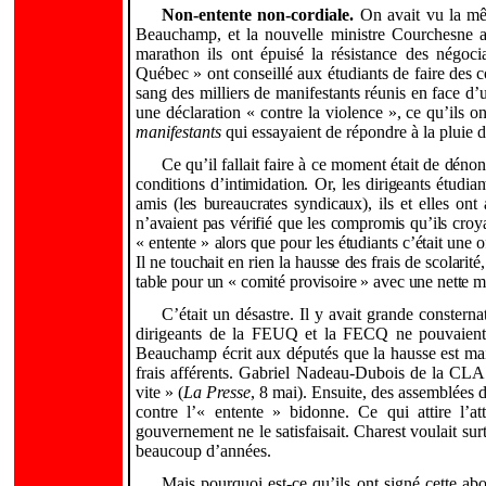
Non-entente non-cordiale.
On avait vu la mê
Beauchamp, et la nouvelle ministre Courchesne av
marathon ils ont épuisé la résistance des négoci
Québec » ont conseillé aux étudiants de
faire des 
sang des milliers de manifestants réunis en face d’
une déclaration « contre la violence », ce qu’ils 
manifestants
qui essayaient de répondre à la pluie d
Ce qu’il fallait faire à ce moment était de dénon
conditions d’intimidation. Or, les dirigeants étudi
amis (les bureaucrates syndicaux), ils et elles o
n’avaient pas vérifié que les compromis qu’ils croya
« entente » alors que pour les étudiants c’était une o
Il ne touchait en rien la hausse des frais de scolarité
table pour un « comité provisoire » avec une nette 
C’était un désastre. Il y avait grande conster
dirigeants de la FEUQ et la FECQ ne pouvaient p
Beauchamp écrit aux députés que la hausse est ma
frais afférents. Gabriel Nadeau-Dubois de la CLASS
vite » (
La Presse
, 8 mai). Ensuite, des assemblées d
contre l’« entente » bidonne. Ce qui attire l’a
gouvernement ne le satisfaisait. Charest voulait sur
beaucoup d’années.
Mais pourquoi est-ce qu’ils ont signé cette a