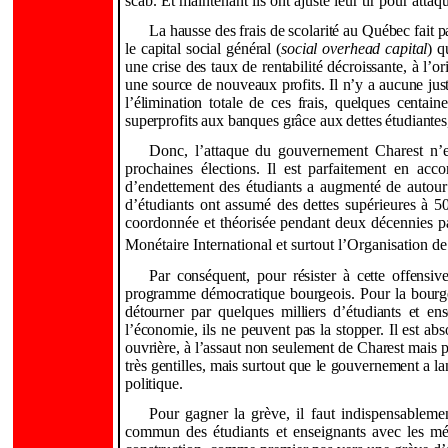
scab. Et maintenant ils ont ajusté leur tir pour atta
La hausse des frais de scolarité au Québec fait p
le capital social général (
social overhead capital
) q
une crise des taux de rentabilité décroissante, à l’or
une source de nouveaux profits. Il n’y a aucune jus
l’élimination totale de ces frais, quelques centain
superprofits aux banques grâce aux dettes étudiantes, 
Donc, l’attaque du gouvernement Charest n’
prochaines élections. Il est parfaitement en ac
d’endettement des étudiants a augmenté de autou
d’étudiants ont assumé des dettes supérieures à 5
coordonnée et théorisée pendant deux décennies pa
Monétaire International et surtout l’Organisatio
Par conséquent, pour résister à cette offensive
programme démocratique bourgeois. Pour la bourgeoi
détourner par quelques milliers d’étudiants et e
l’économie, ils ne peuvent pas la stopper. Il est ab
ouvrière, à l’assaut non seulement de Charest mais pl
très gentilles, mais surtout que le gouvernement a lan
politique.
Pour gagner la grève, il faut indispensablem
commun des étudiants et enseignants avec les mé