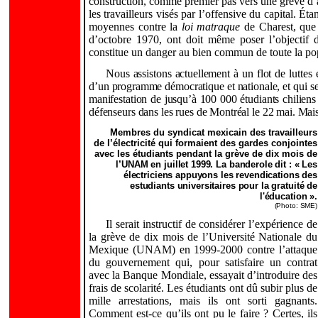
construction, comme premier pas vers une grève d’a
les travailleurs visés par l’offensive du capital. Ét
moyennes contre la
loi matraque
de Charest, que
d’octobre 1970, ont doit même poser l’objectif 
constitue un danger au bien commun de toute la pop
Nous assistons actuellement à un flot de luttes
d’un programme démocratique et nationale, et qui se 
manifestation de jusqu’à 100 000 étudiants chiliens 
défenseurs dans les rues de Montréal le 22 mai. Mais il
Membres du syndicat mexicain des travailleurs
de l
’
électricité qui formaient des gardes conjointes
avec les étudiants pendant la grève de dix mois de
l’UNAM en juillet 1999. La banderole dit :
«
Les
électriciens appuyons les revendications des
estudiants universitaires pour la gratuité de
l'éducation
»
.
(Photo: SME)
Il serait instructif de considérer l’expérience de
la grève de dix mois de l’Université Nationale du
Mexique (UNAM) en 1999-2000 contre l’attaque
du gouvernement qui, pour satisfaire un contrat
avec la Banque Mondiale, essayait d’introduire des
frais de scolarité. Les étudiants ont dû subir plus de
mille arrestations, mais ils ont sorti gagnants.
Comment est-ce qu’ils ont pu le faire ? Certes, ils