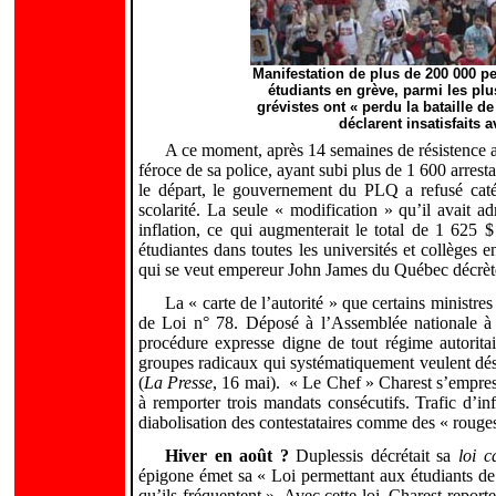
Manifestation de plus de 200 000 p
étudiants en grève, parmi les pl
grévistes ont « perdu la bataille de
déclarent insatisfaits 
A ce moment, après 14 semaines de résistence a
féroce de sa police, ayant subi plus de 1 600 arrest
le départ, le gouvernement du PLQ a refusé caté
scolarité. La seule « modification » qu’il avait ad
inflation, ce qui augmenterait le total de 1 625
étudiantes dans toutes les universités et collèges 
qui se veut empereur John James du Québec décrète
La « carte de l’autorité » que certains ministre
de Loi n° 78. Déposé à l’Assemblée nationale à 
procédure expresse digne de tout régime autoritai
groupes radicaux qui systématiquement veulent dést
(
La Presse
, 16 mai).
« Le Chef » Charest s’empre
à remporter trois mandats consécutifs. Trafic d’in
diabolisation des contestataires comme des « rouges
Hiver en août ?
Duplessis décrétait sa
loi 
épigone émet sa « Loi permettant aux étudiants de
qu’ils
fréquentent ». Avec cette loi, Charest report