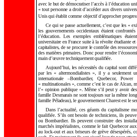
avec le but de démocratiser l’accès à l’éducation un
« tout personne a droit d’accéder aux divers unive
Unis qui établit comme objectif d’approcher progres
Ce qui se passe actuellement, c’est que les « e
les gouvernements occidentaux étaient confrontés 
l’éducation. Les exemples emblématiques étaient
universitaire en France suite à la révolte étudiante e
capitalistes, de se procurer le contrôle des ressou
des matières primaires. Donc pour rendre l’économie
main d’œuvre techniquement qualifiée.
Aujourd’hui, les nécessités du capital sont diff
par les « altermondialistes », il y a seulement u
internationale –Bombardier, Quebecor, Powe
« multinationales », comme c’est le cas de Alcan, m
l’« opinion publique ». Même s’il peut y avoir des
famille Desmarais ne sont toujours sur la même lon
famille Péladeau), le gouvernement Charest est le se
Dans l’actualité, ces géants du capitalisme m
qualifiée. S’ils ont besoin de techniciens, ils peuv
ou Bombardier. Ils peuvent construire des instal
marchés impérialistes, comme le fait Quebecor aux E
au lock-out et aux briseurs de grève désespérés, co