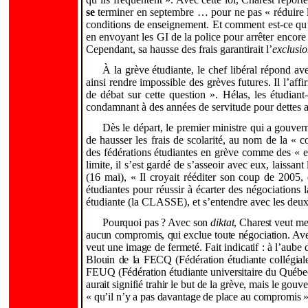
se
terminer en septembre … pour ne pas « réduire la 
conditions de enseignement. Et comment est-ce qu’i
en envoyant les GI de la police pour arrêter encore 
Cependant, sa hausse des frais garantirait l’
exclusi
À la grève étudiante, le chef libéral répond a
ainsi rendre impossible des grèves futures. Il l’af
de débat sur cette question ». Hélas, les étudiant
condamnant à des années de servitude pour dettes aux
Dès le départ, le premier ministre qui a gouve
de hausser les frais de scolarité, au nom de la « co
des fédérations étudiantes en grève comme des « en
limite, il s’est gardé de s’asseoir avec eux, laissa
(16 mai), « Il croyait rééditer son coup de 2005, 
étudiantes pour réussir à écarter des négociations l
étudiante (la CLASSE), et s’entendre avec les deux
Pourquoi pas ? Avec son
diktat
, Charest veut met
aucun compromis, qui exclue toute négociation. Avec
veut une image de fermeté. Fait indicatif : à l’aube
Blouin de la FECQ (Fédération étudiante collégial
FEUQ (Fédération étudiante universitaire du Québec)
aurait signifié trahir le but de la grève, mais le go
« qu’il n’y a pas davantage de place au compromis ».