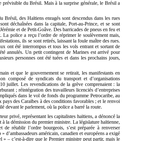
e prévisible du Brésil. Mais à la surprise générale, le Brésil a
u Brésil, des Haïtiens enragés sont descendus dans les rues
sont déchaînées dans la capitale, Port-au-Prince, et se sont
Jérémie et de Petit-Goâve. Des barricades de pneus en feu et
t. La police a reçu l’ordre de réprimer le soulèvement mais,
tations, ils se sont retirés, laissant la foule maître des rues.
ux ont été interrompus et tous les vols entrant et sortant de
 été annulés. Un petit contingent de Marines est arrivé pour
sieurs personnes ont été tuées et dans les prochains jours,
main et que le gouvernement se retirait, les manifestants en
on composé de syndicats du transport et d’organisations
10 juillet. Les revendications de la grève comprenaient : la
rant ; réintégration des travailleurs licenciés d’entreprises
 impliqués dans le vol de fonds du programme Petrocaribe, au
pays des Caraïbes à des conditions favorables ; et le renvoi
é devant le parlement, où la police a barré la route.
 privé, représentant les capitalistes haïtiens, a dénoncé la
t à la démission du premier ministre. La législature haïtienne,
t de rétablir l’ordre bourgeois, s’est préparée à renverser
p » d’ambassadeurs américain, canadien et européens a exigé
l » – c’est-à-dire que le Premier ministre peut partir, mais le