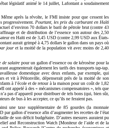
ébat législatif animé le 14 juillet, Lafontant a soudainement
é. Même après la révolte, le FMI insiste pour que cessent les
us progressivement.
Pourtant, les prix du carburant en Haïti
uel d’environ 70 dollars le baril de pétrole brut (contre 43
raffinage et de distribution de l’essence son autour des 2,50
ilisateur en Haïti est de 3,45 USD (contre 2,99 USD aux États-
ntant aurait grimpé à 4,75 dollars le gallon dans un pays où
par jour
et la moitié de la population vit avec moins de 2,40
 de salaire
pour un gallon d’essence ou de kérosène pour la
rant augmenterait également les tarifs des transports tap-tap.
travailleuse domestique avec deux enfants, par exemple, qui
s et vit à Pétionville, dépenserait près de la moitié de son
enfants à l’école et de retour à la maison pour un coût de 1,82
FMI ont appelé à des « mécanismes compensatoires », tels que
n’a pas d’appareil pour distribuer de tels bons (qui, bien sûr,
ateurs de bus à les accepter, ce qu’ils ne feraient pas.
ainsi une taxe supplémentaire de 85 gourdes (la monnaie
SD par gallon d’essence afin d’augmenter les recettes de l’état
ille de son déficit budgétaire. D’autres mesures auraient pu
i Relief and Reconstruction Watch [Moniteur de l’aide et de la
c and Policy Research [Centre de recherche économique et