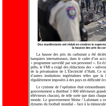
Des manifestants ont réduit en cendres le supermar
la hausse des prix du ca
La hausse des prix du carburant a été dictée
banquiers internationaux, dans le cadre d’un acc
« programme surveillé par son personnel ». En éc
prêts, le FMI a exigé des réductions des « subventi
de la privatisation de L’Électricité d’Haïti. Ce 
d’autres institutions impérialistes telles que
régulièrement imposées à des pays en difficulté éc
Le cynisme de l’opération était extraordinaire
gouvernement a distribué 3 000 téléviseurs grand
téléviseurs chacun), de telle sorte que dans chaque
monde. Le gouvernement Moïse / Lafontant a esti
dynamo du football mondial – face à la minuscule B