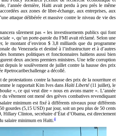
le, l’année dernière, Haïti avait perdu à peu près le même
 accordées aux zones de libre-échange, aux entreprises, aux
d’une attaque délibérée et massive contre le niveau de vie des
inancera sûrement pas « les investissements publics qui font
 sociale », qu’un porte-parole du FMI avait réclamé. Selon une
r, le montant d’environ $ 3,8 milliards que du programme
onale du Venezuela et destiné à l’infrastructure et à d’autres
des hommes politiques et fonctionnaires haïtiens aussi bien
igurent deux anciens premiers ministres. Une telle corruption
out depuis le soulèvement de juillet contre la hausse des prix
ée #petrocaribechallenge a décollé.
t de protestations contre la hausse des prix de la nourriture et
 Comme le rapportait Kim Ives dans
Haïti Liberté
(11 juillet), le
 bouke », ce qui veut dire « nous en avons marre ». L’année
trie du vêtement ont mené des grèves combatives revendiquant
salaire minimum est fixé à différents niveaux pour différents
e 350 gourdes (5,15 USD) par jour, soit un peu plus de 50 cents
 Hillary Clinton, secrétaire d’État d’Obama, est directement
4
du salaire minimum en Haïti.