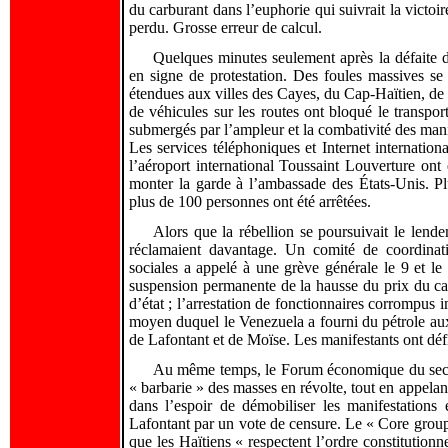
du carburant dans l’euphorie qui suivrait la victoir
perdu. Grosse erreur de calcul.
Quelques minutes seulement après la défaite d
en signe de protestation. Des foules massives se 
étendues aux villes des Cayes, du Cap-Haïtien, de 
de véhicules sur les routes ont bloqué le transpor
submergés par l’ampleur et la combativité des manifes
Les services téléphoniques et Internet internationa
l’aéroport international Toussaint Louverture ont
monter la garde à l’ambassade des États-Unis. Plu
plus de 100 personnes ont été arrêtées.
Alors que la rébellion se poursuivait le lende
réclamaient davantage. Un comité de coordinati
sociales a appelé à une grève générale le 9 et le 
suspension permanente de la hausse du prix du carbu
d’état ; l’arrestation de fonctionnaires corrompus
moyen duquel le Venezuela a fourni du pétrole aux 
de Lafontant et de Moïse. Les manifestants ont défil
Au même temps, le Forum économique du secteur
« barbarie » des masses en révolte, tout en appelan
dans l’espoir de démobiliser les manifestations e
Lafontant par un vote de censure. Le « Core grou
que les Haïtiens « respectent l’ordre constitutionne