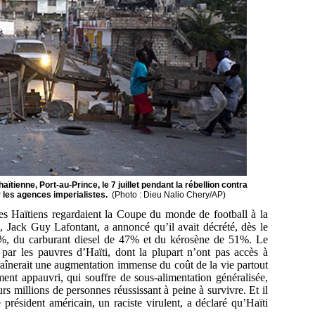
ïtienne, Port-au-Prince, le 7 juillet pendant la rébellion contra
 les agences imperialistes.
(Photo : Dieu Nalio Chery/AP)
 les Haïtiens regardaient la Coupe du monde de football à la
e, Jack Guy Lafontant, a annoncé qu’il avait décrété, dès le
8%, du carburant diesel de 47% et du kérosène de 51%. Le
e par les pauvres d’Haïti, dont la plupart n’ont pas accès à
traînerait une augmentation immense du coût de la vie partout
nt appauvri, qui souffre de sous-alimentation généralisée,
urs millions de personnes réussissant à peine à survivre. Et il
résident américain, un raciste virulent, a déclaré qu’Haïti