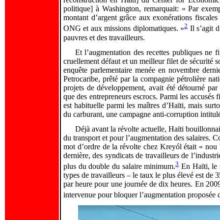
politique] à Washington, remarquait: « Par exemp
montant d’argent grâce aux exonérations fiscales
2
ONG et aux missions diplomatiques. »
Il s’agit 
pauvres et des travailleurs.
Et l’augmentation des recettes publiques ne f
cruellement défaut et un meilleur filet de sécurité
enquête parlementaire menée en novembre dernie
Petrocaribe, prêté par la compagnie pétrolière nati
projets de développement, avait été détourné par 
que des entrepreneurs escrocs. Parmi les accusés f
est habituelle parmi les maîtres d’Haïti, mais surt
du carburant, une campagne anti-corruption intitul
Déjà avant la révolte actuelle, Haïti bouillonnai
du transport et pour l’augmentation des salaires.
mot d’ordre de la révolte chez Kreyól était « nou
dernière, des syndicats de travailleurs de l’indus
3
plus du double du salaire minimum.
En Haïti, le 
types de travailleurs – le taux le plus élevé est d
par heure pour une journée de dix heures. En 2009,
intervenue pour bloquer l’augmentation proposée 