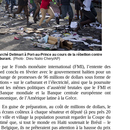
ché Delimart à Port-au-Prince au cours de la rébellion contre
rburant.
(
Photo :
Dieu Nalio Chery/AP)
 par le Fonds monétaire international (FMI), l’entente des
ord conclu en février avec le gouvernement haïtien pour un
hange de promesses de 96 millions de dollars sous forme de
ons » sur le carburant et l’électricité, ainsi que la poursuite
sont les mêmes politiques d’austérité brutales que le FMI et
 la Banque mondiale et la Banque centrale européenne ont
onomique, de l’Amérique latine à la Grèce.
. En guise de préparation, au coût de millions de dollars, le
s écrans coûteux à chaque sénateur et député (à peu près 20
 ville et village la population pourrait regarder la Coupe du
mé que, si tout le monde en Haïti soutenait le Brésil – le
elgique, ils ne prêteraient pas attention à la hausse du prix