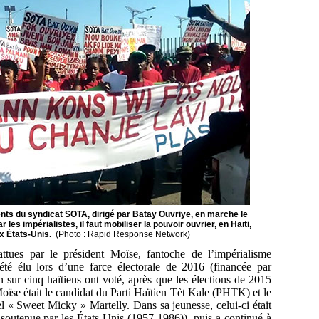
ents du syndicat SOTA, dirigé par Batay Ouvriye, en marche le
les impérialistes, il faut mobiliser la pouvoir ouvrier, en Haïti,
x États-Unis.
(Photo
:
Rapid Response Network)
ttues par le président Moïse, fantoche de l’impérialisme
été élu lors d’une farce électorale de 2016 (financée par
 sur cinq haïtiens ont voté, après que les élections de 2015
oïse était le candidat du
Parti Haïtien Tèt Kale (PHTK) et le
l « Sweet Micky » Martelly. Dans sa jeunesse, celui-ci était
 soutenue par les États-Unis (1957-1986)), puis a continué à