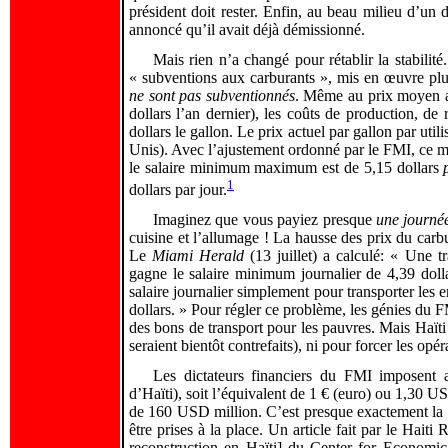
président doit rester. Enfin, au beau milieu d’un d
annoncé qu’il avait déjà démissionné.
Mais rien n’a changé pour rétablir la stabilit
« subventions aux carburants », mis en œuvre pl
ne sont pas subventionnés
. Même au prix moyen act
dollars l’an dernier), les coûts de production, de 
dollars le gallon. Le prix actuel par gallon par ut
Unis). Avec l’ajustement ordonné par le FMI, ce mo
le salaire minimum maximum est de 5,15 dollars
1
dollars par jour.
Imaginez que vous payiez presque
une journée
cuisine et l’allumage ! La hausse des prix du carbu
Le
Miami
Herald
(13 juillet) a calculé: « Une 
gagne le salaire minimum journalier de 4,39 dollar
salaire journalier simplement pour transporter les 
dollars. » Pour régler ce problème, les génies du 
des bons de transport pour les pauvres. Mais Haïti 
seraient bientôt contrefaits), ni pour forcer les opér
Les dictateurs financiers du FMI imposent 
d’Haïti), soit l’équivalent de 1 € (euro) ou 1,30 U
de 160 USD million. C’est presque exactement la ta
être prises à la place. Un article fait par le Hait
reconstruction en Haïti] du Center for Economi