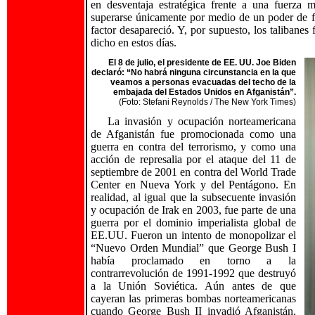
en desventaja estratégica frente a una fuerza
superarse únicamente por medio de un poder de f
factor desapareció. Y, por supuesto, los talibanes
dicho en estos días.
El 8 de julio, el presidente de EE. UU. Joe Biden
declaró: “No habrá ninguna circunstancia en la que
veamos a personas evacuadas del techo de la
embajada del Estados Unidos en Afganistán”.
(Foto: Stefani Reynolds / The New York Times)
La invasión y ocupación norteamericana
de Afganistán fue promocionada como una
guerra en contra del terrorismo, y como una
acción de represalia por el ataque del 11 de
septiembre de 2001 en contra del World Trade
Center en Nueva York y del Pentágono. En
realidad, al igual que la subsecuente invasión
y ocupación de Irak en 2003, fue parte de una
guerra por el dominio imperialista global de
EE.UU. Fueron un intento de monopolizar el
“Nuevo Orden Mundial” que George Bush I
había proclamado en torno a la
contrarrevolución de 1991-1992 que destruyó
a la Unión Soviética. Aún antes de que
cayeran las primeras bombas norteamericanas
cuando George Bush II invadió Afganistán,