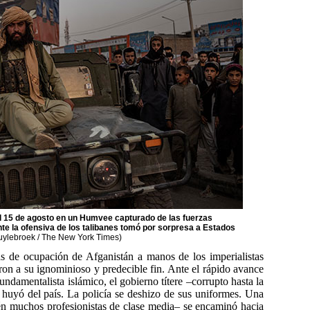
l 15 de agosto en un Humvee capturado de las fuerzas
nte la ofensiva de los talibanes tomó por sorpresa a Estados
Huylebroek / The New York Times)
e ocupación de Afganistán a manos de los imperialistas
ron a su ignominioso y predecible fin. Ante el rápido avance
undamentalista islámico, el gobierno títere –corrupto hasta la
huyó del país. La policía se deshizo de sus uniformes. Una
én muchos profesionistas de clase media– se encaminó hacia