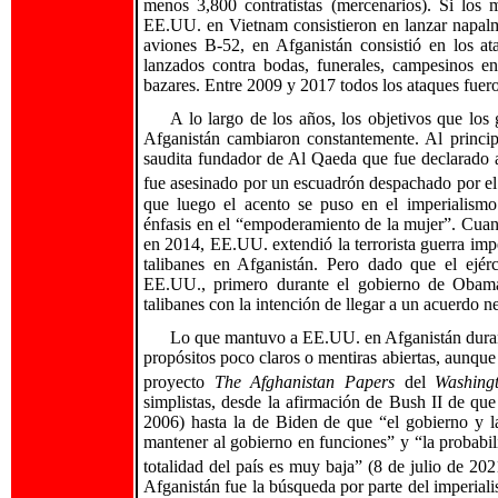
menos 3,800 contratistas (mercenarios). Si los 
EE.UU. en Vietnam consistieron en lanzar napalm
aviones B-52, en Afganistán consistió en los a
lanzados contra bodas, funerales, campesinos e
bazares. Entre 2009 y 2017 todos los ataques fu
A lo largo de los años, los objetivos que lo
Afganistán cambiaron constantemente. Al princi
saudita fundador de Al Qaeda que fue declarado a
fue asesinado por un escuadrón despachado por 
que luego el acento se puso en el imperialismo
énfasis en el “empoderamiento de la mujer”. Cuand
en 2014, EE.UU. extendió la terrorista guerra imper
talibanes en Afganistán. Pero dado que el ejérci
EE.UU., primero durante el gobierno de Obama
talibanes con la intención de llegar a un acuerdo n
Lo que mantuvo a EE.UU. en Afganistán durant
propósitos poco claros o mentiras abiertas, aunque
proyecto
The Afghanistan Papers
del
Washing
simplistas, desde la afirmación de Bush II de que
2006) hasta la de Biden de que “el gobierno y l
mantener al gobierno en funciones” y “la probabil
totalidad del país es muy baja” (8 de julio de 202
Afganistán fue la búsqueda por parte del imperiali