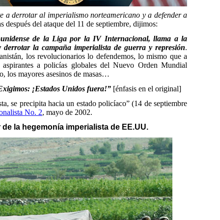
 a derrotar al imperialismo norteamericano y a defender a
as después del ataque del 11 de septiembre, dijimos:
ounidense de la Liga por la IV Internacional, llama a la
 derrotar la campaña imperialista de guerra y represión
.
nistán, los revolucionarios lo defendemos, lo mismo que a
s aspirantes a policías globales del Nuevo Orden Mundial
ho, los mayores asesinos de masas…
Exigimos: ¡Estados Unidos fuera!”
[énfasis en el original]
a, se precipita hacia un estado policíaco” (14 de septiembre
onalista No. 2
, mayo de 2002.
 de la hegemonía imperialista de EE.UU.