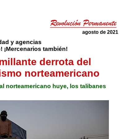
agosto de 2021
idad y agencias
! ¡Mercenarios también!
millante derrota del
lismo norteamericano
al norteamericano huye, los talibanes