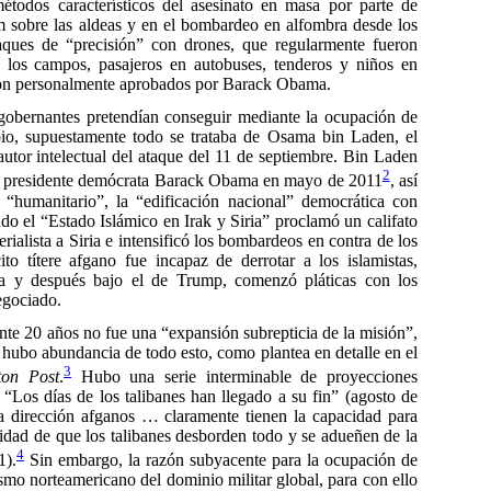
métodos característicos del asesinato en masa por parte de
 sobre las aldeas y en el bombardeo en alfombra desde los
taques de “precisión” con drones, que regularmente fueron
n los campos, pasajeros en autobuses, tenderos y niños en
eron personalmente aprobados por Barack Obama.
s gobernantes pretendían conseguir mediante la ocupación de
pio, supuestamente todo se trataba de Osama bin Laden, el
utor intelectual del ataque del 11 de septiembre. Bin Laden
2
el presidente demócrata Barack Obama en mayo de 2011
, así
 “humanitario”, la “edificación nacional” democrática con
o el “Estado Islámico en Irak y Siria” proclamó un califato
ialista a Siria e intensificó los bombardeos en contra de los
to títere afgano fue incapaz de derrotar a los islamistas,
 y después bajo el de Trump, comenzó pláticas con los
egociado.
e 20 años no fue una “expansión subrepticia de la misión”,
 hubo abundancia de todo esto, como plantea en detalle en el
3
ton Post
.
Hubo una serie interminable de proyecciones
 “Los días de los talibanes han llegado a su fin” (agosto de
a dirección afganos … claramente tienen la capacidad para
idad de que los talibanes desborden todo y se adueñen de la
4
1).
Sin embargo, la razón subyacente para la ocupación de
smo norteamericano del dominio militar global, para con ello