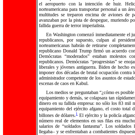
el aeropuerto con la intención de huir. Heli
norteamericana para transportar personal a un área
multitudes se treparon encima de aviones de pa
avanzaban por la pista de despegue, muriendo poco
fallida guerra de terror imperialista.
En Washington comenzó inmediatamente el jueg
republicanos, por supuesto, culpan al preside
norteamericanas habrán de retirarse completament
republicano Donald Trump firmó un acuerdo con l
Demócratas “moderados” estaban molestos con
republicanos. Demócratas “progresistas” se enoj
liberales y jóvenes antiguerra. Biden de hecho e
imponer dos décadas de brutal ocupación contra lo
administrador competente de los asuntos de estado
escenas de caos en Kabul.
Los medios se preguntaban “¿cómo es posible 
equipamiento y demás, se colapsara tan rápidamen
dinero en su fallida empresa: no sólo los 83 mil
equipamiento del ejército afgano, el costo total
1
billones de dólares.
El ejército y la policía afga
número real de elementos en sus filas era much
salarios de “soldados fantasma”. Los soldados
llegaba– y se enfrentaban a combatientes dispuest