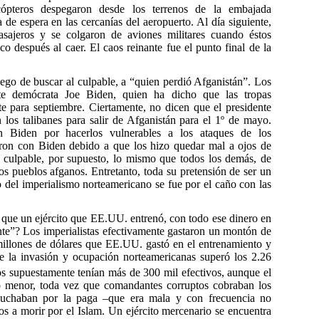
cópteros despegaron desde los terrenos de la embajada
 de espera en las cercanías del aeropuerto. Al día siguiente,
sajeros y se colgaron de aviones militares cuando éstos
 después al caer. El caos reinante fue el punto final de la
o de buscar al culpable, a “quien perdió Afganistán”. Los
nte demócrata Joe Biden, quien ha dicho que las tropas
e para septiembre. Ciertamente, no dicen que el presidente
os talibanes para salir de Afganistán para el 1º de mayo.
 Biden por hacerlos vulnerables a los ataques de los
aron con Biden debido a que los hizo quedar mal a ojos de
s culpable, por supuesto, lo mismo que todos los demás, de
s pueblos afganos. Entretanto, toda su pretensión de ser un
 del imperialismo norteamericano se fue por el caño con las
que un ejército que EE.UU. entrenó, con todo ese dinero en
te”? Los imperialistas efectivamente gastaron un montón de
 millones de dólares que EE.UU. gastó en el entrenamiento y
 de la invasión y ocupación norteamericanas superó los 2.26
nos supuestamente tenían más de 300 mil efectivos, aunque el
o menor, toda vez que comandantes corruptos cobraban los
 luchaban por la paga –que era mala y con frecuencia no
os a morir por el Islam. Un ejército mercenario se encuentra