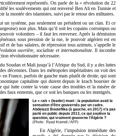
rticulièrement représentés. On parle de la « révolution du 22
lifié les soulèvements qui ont renversé Ben Ali en Tunisie et
 la montée des islamistes, suivi par le retour des militaires.
ut un système, pas seulement un président ou un clan. Et ce
urgeoise) non plus. Mais qu’il soit les copains corrompus ou
e pouvoir volontiers – il faut les renverser. Après la démission
généraux sous pression de la rue, le pouvoir algérien est en
 et de bas salaires, de répression tous azimuts, s’appelle le
volution ouvrière, socialiste et internationaliste
. Il incombe
ction révolutionnaire nécessaire.
 du Soudan et Mali jusqu’à l’Afrique du Sud, il y a des luttes
des décennies. Dans les métropoles impérialistes on voit des
en France, parfois de gauche mais plutôt de droite, qui sont
nomique capitaliste qui durent depuis le krach boursier de
 qui lutte contre la vraie cause des troubles et la misère de
t des faux ennemis, que ce soit les banques ou les immigrés.
Le «
raïs
» (leader) muet : la population avait la
sensation d’être gouvernés par un cadre.
Abdelaziz Bouteflika (à gauche, en 2017) n’a pas
parlé en public depuis 2013, ce qui soulève la
question, qui vraiment gouverne l’Álgérie ?
(Photo : Ryad Kramdi / AFP)
En Algérie, l’impulsion immédiate des
manifs a été donnée par la décision du