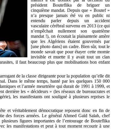
président Bouteflika de briguer un
cinquième mandat. Depuis que « Boutef »
n’a presque jamais été vu en public ni
entendu parler depuis un accident
vasculaire cérébral survenu en 2013 (ce qui
n’empêchait nullement son quatrième
mandat !), on écoutait la plaisanterie amère
que les Algériens étaient gouvernés par
[une photo dans] un cadre. Bien sûr, tout le
monde savait que pour étayer cette momie
invisible et muette il y avait tout un clan
rasites, il faut beaucoup plus que mobilisations bon enfant
arrogant de la classe dirigeante pour la population qu’elle dit
ional. Dans le même temps, hanté par les quelques 150 000
islamiques et l’armée meurtrière qui durait de 1991 à 1999, et
nt derrière les « décideurs » (les réseaux de bureaucrates et
érie), les manifestants ont souligné à plusieurs reprises le
ête et véritablement démocratique reposent donc en fin de
tie des forces armées. Le général Ahmed Gaïd Salah, chef
 plusieurs figures importantes de l’entourage de Bouteflika
ec les manifestations et peut à tout moment recourir à une