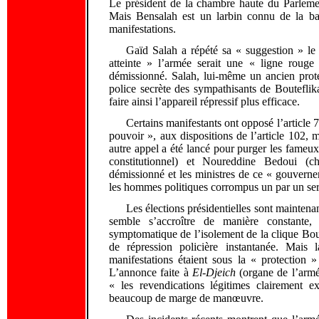
Le président de la chambre haute du Parlemen
Mais Bensalah est un larbin connu de la band
manifestations.
Gaïd Salah a répété sa « suggestion » le 
atteinte » l’armée serait une « ligne rouge
démissionné. Salah, lui-même un ancien prot
police secrète des sympathisants de Bouteflika
faire ainsi l’appareil répressif plus efficace.
Certains manifestants ont opposé l’article 7
pouvoir », aux dispositions de l’article 102, m
autre appel a été lancé pour purger les fameu
constitutionnel) et Noureddine Bedoui (c
démissionné et les ministres de ce « gouverneme
les hommes politiques corrompus un par un sera
Les élections présidentielles sont maintenan
semble s’accroître de manière constante, 
symptomatique de l’isolement de la clique Bout
de répression policière instantanée. Mais 
manifestations étaient sous la « protection 
L’annonce faite à
El-Djeich
(organe de l’armée
« les revendications légitimes clairement
beaucoup de marge de manœuvre.