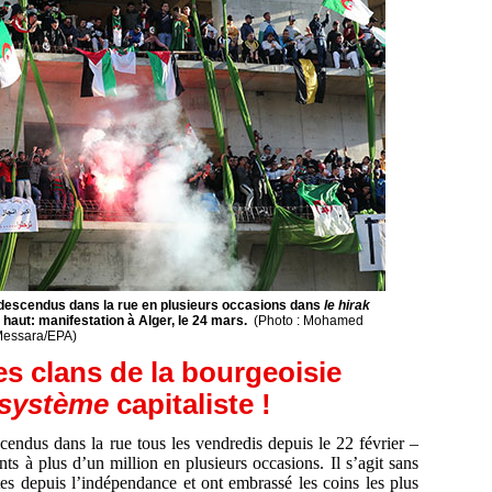
t descendus dans la rue en plusieurs occasions dans
le hirak
 haut: manifestation à Alger, le 24 mars.
(Photo : Mohamed
essara/EPA)
les clans de la bourgeoisie
 système
capitaliste !
cendus dans la rue tous les vendredis depuis le 22 février –
ts à plus d’un million en plusieurs occasions. Il s’agit sans
es depuis l’indépendance et ont embrassé les coins les plus