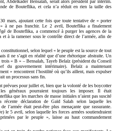
t, Abdelkader Bensalah, serait alors président par intérim.
e de Bouteflika, et cela n’a réduit en rien la taille des
30 mars, ajoutant cette fois que toute tentative de « porter
 » à ne pas franchir. Le 2 avril, Bouteflika a finalement
égé de Bouteflika, a commencé à purger les agences de la
 et à la ramener sous le contrôle direct de l’armée, afin de
 constitutionnel, selon lequel « le peuple est la source de tout
ais il ne s’agit en réalité que d’une rhétorique abstraite. Un
x trois « B » – Bensalah, Tayeb Belaïz (président du Conseil
hef du gouvernement intérimaire). Belaïz a maintenant
nt » rencontrent l’hostilité où qu’ils aillent, mais expulser
it un processus sans fin.
t prévues pour juillet et, bien que la volonté de les boycotter
les généraux pourraient toujours les imposer. Il était
eflika que les marches de masse initiales n’aient pas suscité
la récente déclaration de Gaïd Salah selon laquelle les
» de l’armée était peut-être plus menaçante que rassurante.
) le 5 avril, selon laquelle les forces armées soutiendraient
 exprimées par le peuple », laisse au haut commandement