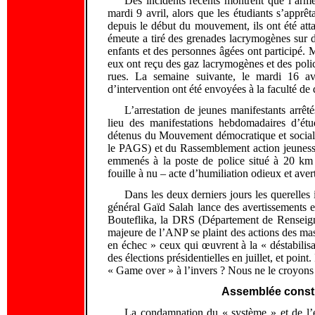
Des incidents récents montrent que l’armé
mardi 9 avril, alors que les étudiants s’apprêt
depuis le début du mouvement, ils ont été attaq
émeute a tiré des grenades lacrymogènes sur de
enfants et des personnes âgées ont participé. 
eux ont reçu des gaz lacrymogènes et des polic
rues. La semaine suivante, le mardi 16 av
d’intervention ont été envoyées à la faculté de
L’arrestation de jeunes manifestants arrêté
lieu des manifestations hebdomadaires d’étu
détenus du Mouvement démocratique et social (
le PAGS) et du Rassemblement action jeunesse 
emmenés à la poste de police situé à 20 km d
fouille à nu – acte d’humiliation odieux et aver
Dans les deux derniers jours les querelles in
général Gaïd Salah lance des avertissements 
Bouteflika, la DRS (Département de Renseigne
majeure de l’ANP se plaint des actions des mass
en échec » ceux qui œuvrent à la « déstabilisat
des élections présidentielles en juillet, et point
« Game over » à l’invers ? Nous ne le croyons
Assemblée constit
La condamnation du « système » et de l’e