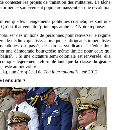
e contester les projets de transition des militaires. La tâche
nsformer ce soulèvement populaire naissant en une révolution
ntrent que les changements politiques cosmétiques sont une
Qu’est-il advenu du ‘printemps arabe’ » ? Notre réponse:
obiliser des millions de personnes pour renverser le régime
ère de déclin capitaliste, alors que les dirigeants impérialistes
ocratiques du passé, des droits syndicaux à l’éducation
olérer une démocratie bourgeoise même limitée pour ceux qui
obalisé’.... Si une dictature semi-coloniale est renversée, elle
ratique légèrement reformulé tant que la classe dirigeante
e, reste au pouvoir ».
ais), numéro spécial de
The Internationalist
, été 2012
Et ensuite ?