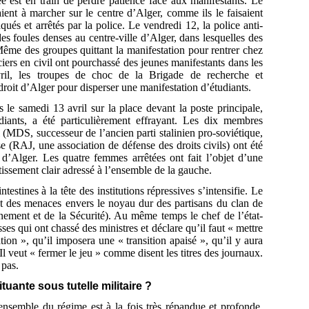
e est en train de perdre patience face aux manifestants. Le
aient à marcher sur le centre d’Alger, comme ils le faisaient
ués et arrêtés par la police. Le vendredi 12, la police anti-
s foules denses au centre-ville d’Alger, dans lesquelles des
Même des groupes quittant la manifestation pour rentrer chez
iers en civil ont pourchassé des jeunes manifestants dans les
ril, les troupes de choc de la Brigade de recherche et
 droit d’Alger pour disperser une manifestation d’étudiants.
s le samedi 13 avril sur la place devant la poste principale,
diants, a été particulièrement effrayant. Les dix membres
MDS, successeur de l’ancien parti stalinien pro-soviétique,
(RAJ, une association de défense des droits civils) ont été
’Alger. Les quatre femmes arrêtées ont fait l’objet d’une
tissement clair adressé à l’ensemble de la gauche.
testines à la tête des institutions répressives s’intensifie. Le
et des menaces envers le noyau dur des partisans du clan de
ment et de la Sécurité). Au même temps le chef de l’état-
es qui ont chassé des ministres et déclare qu’il faut « mettre
ion », qu’il imposera une « transition apaisé », qu’il y aura
. Il veut « fermer le jeu » comme disent les titres des journaux.
 pas.
uante sous tutelle militaire ?
nsemble du régime est à la fois très répandue et profonde,