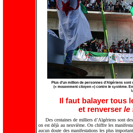
Plus d’un million de personnes d’Algériens son
(« mouvement citoyen ») contre
le système.
En
M
Il faut balayer tous 
et renverser
le
Des centaines de milliers d’Algériens sont des
on est déjà au neuvième. On chiffre les manifestan
aucun doute des manifestations les plus important