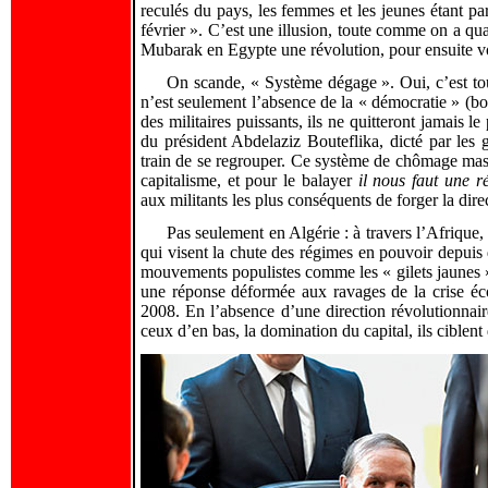
reculés du pays, les femmes et les jeunes étant pa
février ». C’est une illusion, toute comme on a qua
Mubarak en Egypte une révolution, pour ensuite voir
On scande, « Système dégage ». Oui, c’est to
n’est seulement l’absence de la « démocratie » (bo
des militaires puissants, ils ne quitteront jamais l
du président Abdelaziz Bouteflika, dicté par les 
train de se regrouper. Ce système de chômage massif
capitalisme, et pour le balayer
il nous faut une ré
aux militants les plus conséquents de forger la dire
Pas seulement en Algérie : à travers l’Afrique,
qui visent la chute des régimes en pouvoir depuis 
mouvements populistes comme les « gilets jaunes » 
une réponse déformée aux ravages de la crise éco
2008. En l’absence d’une direction révolutionnaire
ceux d’en bas, la domination du capital, ils ciblen