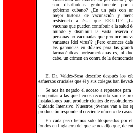
son distribuidas gratuitamente por 
gobierno cubano? ¿En un país con u
mejor historia de vacunación y men
resistencia a ésta que EE.UU.? ¿L
vacunas que pueden contribuir a la salud d
mundo y disminuir la vasta reserva 
personas no vacunadas que produce nuev
variantes [del virus]? ¿Pero entonces dañ
las ganancias en dólares para las grand
farmacéuticas norteamericanas es, ni du
cabe, un crimen en contra de la democraci
El Dr. Valdés-Sosa describe después los efe
esfuerzos cruciales que él y sus colegas han lleva
Se nos ha negado el acceso a repuestos para r
compañías a las que hemos recurrido son de prop
instalaciones para producir cientos de respirado
Cuidado Intensivo. Nuestros jóvenes van a los epi
producción responde al creciente número de casos
En cada paso hemos sido bloqueados por el
fondos en Inglaterra del que se nos dijo que, de ent