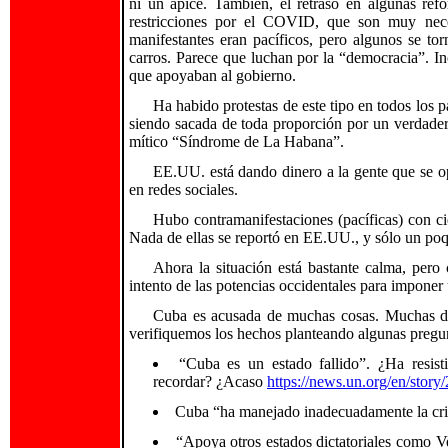
ni un ápice. También, el retraso en algunas re
restricciones por el COVID, que son muy nece
manifestantes eran pacíficos, pero algunos se to
carros. Parece que luchan por la “democracia”. In
que apoyaban al gobierno.
Ha habido protestas de este tipo en todos los 
siendo sacada de toda proporción por un verdader
mítico “Síndrome de La Habana”.
EE.UU. está dando dinero a la gente que se opo
en redes sociales.
Hubo contramanifestaciones (pacíficas) con c
Nada de ellas se reportó en EE.UU., y sólo un po
Ahora la situación está bastante calma, per
intento de las potencias occidentales para impone
Cuba es acusada de muchas cosas. Muchas de
verifiquemos los hechos planteando algunas pregu
“Cuba es un estado fallido”. ¿Ha resis
recordar? ¿Acaso
https://news.un.org/en/stor
Cuba “ha manejado inadecuadamente la cri
“Apoya otros estados dictatoriales como V