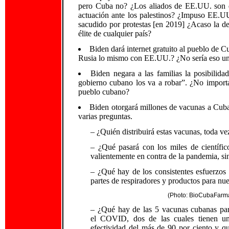
pero Cuba no? ¿Los aliados de EE.UU. son d
actuación ante los palestinos? ¿Impuso EE.U
sacudido por protestas [en 2019] ¿Acaso la def
élite de cualquier país?
Biden dará internet gratuito al pueblo de 
Rusia lo mismo con EE.UU.? ¿No sería eso un
Biden negara a las familias la posibilid
gobierno cubano los va a robar”. ¿No importa
pueblo cubano?
Biden otorgará millones de vacunas a Cuba 
varias preguntas.
– ¿Quién distribuirá estas vacunas, toda ve
– ¿Qué pasará con los miles de científi
valientemente en contra de la pandemia, s
– ¿Qué hay de los consistentes esfuerzos
partes de respiradores y productos para nue
(Photo: BioCubaFarm
– ¿Qué hay de las 5 vacunas cubanas pa
el COVID, dos de las cuales tienen u
efectividad del más de 90 por ciento y q