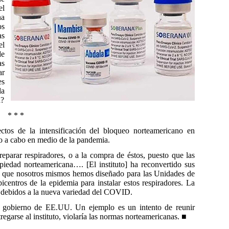
el
na
os
as
el
de
as
ar
es
da
a?
* * *
ctos de la intensificación del bloqueo norteamericano en
do a cabo en medio de la pandemia.
eparar respiradores, o a la compra de éstos, puesto que las
iedad norteamericana…. [El instituto] ha reconvertido sus
res que nosotros mismos hemos diseñado para las Unidades de
centros de la epidemia para instalar estos respiradores. La
 debidos a la nueva variedad del COVID.
 gobierno de EE.UU. Un ejemplo es un intento de reunir
regarse al instituto, violaría las normas norteamericanas. ■