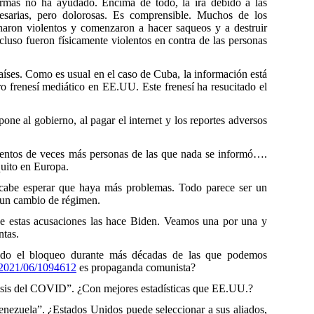
formas no ha ayudado. Encima de todo, la ira debido a las
sarias, pero dolorosas. Es comprensible. Muchos de los
rnaron violentos y comenzaron a hacer saqueos y a destruir
cluso fueron físicamente violentos en contra de las personas
países. Como es usual en el caso de Cuba, la información está
o frenesí mediático en EE.UU. Este frenesí ha resucitado el
ne al gobierno, al pagar el internet y los reportes adversos
ientos de veces más personas de las que nada se informó….
quito en Europa.
o cabe esperar que haya más problemas. Todo parece ser un
r un cambio de régimen.
 estas acusaciones las hace Biden. Veamos una por una y
ntas.
tido el bloqueo durante más décadas de las que podemos
y/2021/06/1094612
es propaganda comunista?
sis del COVID”. ¿Con mejores estadísticas que EE.UU.?
enezuela”. ¿Estados Unidos puede seleccionar a sus aliados,