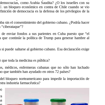
emocracias, como Arabia Saudita? ¿O los israelíes con su
U. un bloqueo económico en contra de Chile cuando se vio
inición de democracia es la defensa de los privilegios de la
Cuba sin el consentimiento del gobierno cubano. ¿Podría hacer
 “ciberataque”?
ad de enviar fondos a sus parientes en Cuba puesto que “el
 que continúe la política de Trump para generar hambre al
si puede saltarse al gobierno cubano. Esa declaración exige
z que toda la medicina es pública?
cos, médicos, enfermeras cubanas que no sólo han luchado
ino que también han ayudado en otros 72 países?
 del bloqueo norteamericano para impedir la importación de
stra industria farmacéutica?
a)
ra
na
ue