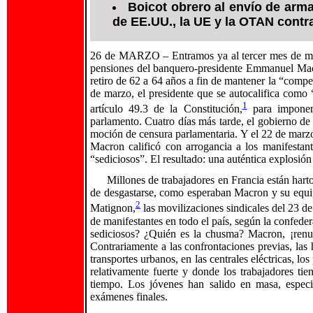
Boicot obrero al envío de armas
de EE.UU., la UE y la OTAN contr
26 de MARZO – Entramos ya al tercer mes de movi
pensiones del banquero-presidente Emmanuel Macr
retiro de 62 a 64 años a fin de mantener la “compet
de marzo, el presidente que se autocalifica como 
1
artículo 49.3 de la Constitución,
para imponer 
parlamento. Cuatro días más tarde, el gobierno de
moción de censura parlamentaria. Y el 22 de marzo,
Macron calificó con arrogancia a los manifesta
“sediciosos”. El resultado: una auténtica explosión 
Millones de trabajadores en Francia están harto
de desgastarse, como esperaban Macron y su equipo
2
Matignon,
las movilizaciones sindicales del 23 d
de manifestantes en todo el país, según la confede
sediciosos? ¿Quién es la chusma? Macron, ¡renu
Contrariamente a las confrontaciones previas, las h
transportes urbanos, en las centrales eléctricas, lo
relativamente fuerte y donde los trabajadores t
tiempo. Los jóvenes han salido en masa, especi
exámenes finales.