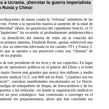
 a Ucrania. ¡Derrotar la guerra imperialista
a Rusia y China!
lizaciones de masas contra la “reforma” antiobrera de las
on. Frente a la oposición masiva al aumento de la edad de
itividad” (léase, las ganancias) del capitalismo francés, el 15
“jupiteriano” ha recurrido al profundamente antidemocrático
su demolición del sistema de retiro sin la votación del
 su primera ministra, Elisabeth Borne, apenas sobrevivió una
 tras su entrevista televisada en los canales TF1 y France 2,
ntes que se oponen a sus proyectos como una “chusma” de
de ira popular.
s de este presidente de los ricos y de sus caprichos. En lugar
 de operadores políticos en el palacio del Elíseo y el hotel
e marzo fueron más grandes que nunca: tres millones y medio
ración sindical CGT, con 800 mil en París. “¿Quiénes son los
ncia!”, coreaban manifestantes encolerizados en Le Havre.
uelgas de trabajadores de limpia, de ferrocarrileros y de los
s puertos y las refinerías –en donde la organización sindical es
ienen un peso estratégico– han comenzado a converger en el
almente los preparatorianos, ahora que han concluido sus