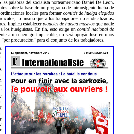
o las palabras del socialista norteamericano Daniel De Leon,
catos sobre la base de un programa de intransigente lucha de
coordinaciones locales para formar
comités de huelga elegidos
indicatos, lo mismo que a los trabajadores no sindicalizados,
res. Implica establecer
piquetes de huelga masivos
que nadie
a los huelguistas. En fin, esto exige un
comité nacional de
ente a un enemigo implacable, no será apoyándose en unos
 “por procuración” para el conjunto de los trabajadores.
a
s
e
.
s
a
n
e
”
y
n
s
a
r
y
r