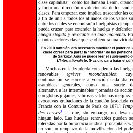
clase capitalista”, como los llamaba Lenin, citand
y forjar una dirección revolucionaria de los sindi
clases. Para empezar, esto implica trascender las 
a fin de unir a todos los afiliados de los varios s
entre los cuales se encontrarán huelguistas ejempla
pueda cruzar, para extender la huelga y defender 
huelga elegido y revocable en todo momento.
Fr
cuantos sectores clave que se obtendrá una victoria
En 2010 también, era necesario movilizar el poder de l
clase obrera para parar la “reforma” de las pensione
de Sarkozy. Aquí se puede leer el suplemento d
L’Internationaliste
. (Haz clic para bajar el pdf)
Muchos en la izquierda consideran las huelga
renovables (
grèves reconductibles
) cuy
continuación se somete a votación cada día e
asambleas generales, como una suerte d
alternativa a las interminables “jornadas de acción
con globos gigantes, sabrosas salchichas merguez 
evocativas grabaciones de la canción [asociada e
Francia con la Comuna de París de 1871]
Temp
3
des cerises
… que, sin embargo, no llevan 
ningún lado. Las huelgas renovables pueden se
toleradas por la burocracia sindical procapitalista, 
no son un remplazo de la movilización del pode