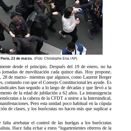
n Paris, 23 de marzo.
(Foto: Christophe Ena / AP)
amente desde el principio. Después del 19 de enero, no ha
as jornadas de movilización cada quince días. Hoy propone,
, 28 de marzo– mientras que algunos, como Laurent Berger
es, contando con que el Consejo Constitucional les ayude. Es
sindicales han seguido a lo largo de décadas y que llevó a la
umento de la edad de jubilación a 62 años. La intransigencia
emócratas a la cabeza de la CFDT a unirse a la Intersindical,
 manifestaciones. Pero esta unidad poco habitual en la cúpula
ación de clases, y los burócratas no hacen más que suplicar a
e falta arrebatar el control de las huelgas a los burócratas
lista. Hace falta echar a estos “lugartenientes obreros de la