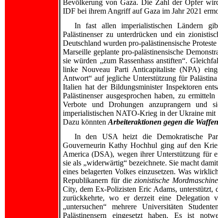
Bevölkerung von Gaza. Die Zahl der Opfer wird 
IDF bei ihrem Angriff auf Gaza im Jahr 2021 ermo
In fast allen imperialistischen Ländern gi
Palästinenser zu unterdrücken und ein zionisti
Deutschland wurden pro-palästinensische Proteste 
Marseille geplante pro-palästinensische Demonstr
sie würden „zum Rassenhass anstiften“. Gleichfall
linke Nouveau Parti Anticapitaliste (NPA) einge
Antwort“ auf jegliche Unterstützung für Palästina 
Italien hat der Bildungsminister Inspektoren ent
Palästinenser ausgesprochen haben, zu ermitteln
Verbote und Drohungen anzuprangern und si
imperialistischen NATO-Krieg in der Ukraine mit 
Dazu könnten
Arbeiteraktionen gegen die Waffen
In den USA heizt die Demokratische Part
Gouverneurin Kathy Hochhul ging auf den Krieg
America (DSA), wegen ihrer Unterstützung für e
sie als „widerwärtig“ bezeichnete. Sie macht damit 
eines belagerten Volkes einzusetzen. Was wirklic
Republikanern für die
zionistische Mordmaschine
City, dem Ex-Polizisten Eric Adams, unterstützt, 
zurückkehrte, wo er derzeit eine Delegation 
„untersuchen“ mehrere Universitäten Student
Palästinensern eingesetzt haben. Es ist not