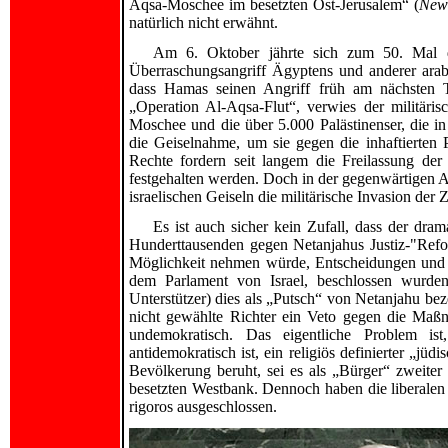
Aqsa-Moschee im besetzten Ost-Jerusalem“ (
New
natürlich nicht erwähnt.
Am 6. Oktober jährte sich zum 50. Mal d
Überraschungsangriff Ägyptens und anderer arabi
dass Hamas seinen Angriff früh am nächsten Ta
„Operation Al-Aqsa-Flut“, verwies der militäri
Moschee und die über 5.000 Palästinenser, die in
die Geiselnahme, um sie gegen die inhaftierten 
Rechte fordern seit langem die Freilassung der
festgehalten werden. Doch in der gegenwärtigen A
israelischen Geiseln die militärische Invasion der
Es ist auch sicher kein Zufall, dass der dr
Hunderttausenden gegen Netanjahus Justiz-"Refor
Möglichkeit nehmen würde, Entscheidungen und p
dem Parlament von Israel, beschlossen wurden
Unterstützer) dies als „Putsch“ von Netanjahu beze
nicht gewählte Richter ein Veto gegen die Maß
undemokratisch. Das eigentliche Problem ist
antidemokratisch ist, ein religiös definierter „jüd
Bevölkerung beruht, sei es als „Bürger“ zweiter K
besetzten Westbank. Dennoch haben die liberalen 
rigoros ausgeschlossen.