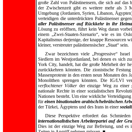
große Zahl von Palästinensern, die sich auf das b
der Zwischenzeit gibt es weitere mehr als 3 Mi
Umgebung (Jordanien, Syrien, Libanon, Ägypten)
verteidigen die unterdrückten Palästinenser geg
aller Palästinenser auf Rückkehr in ihr Heima
Lösung zu eröffnen, führt kein Weg daran vorbei
einem „Zwei-Staaten-Szenario“, wie es im Os
Kapitalismus derjenige, der knappe Ressourcen wi
kleiner, verstreuter palästinensischer „Staat“ sein.
Zwar bezeichnen viele „Progressive“ Israel
Siedlern im Westjordanland, bei denen es sich 
York City, handelt, hat die große Mehrheit der he
zurückkehren könnten. Die zionistische Festung
Massenproteste in den ersten neun Monaten des Ja
Monolithen sprengen könnten. Die IG/LVI vert
verflochtener Völker
der einzige Weg zu einer 
nationale Rechte in einer sozialistischen Revo
Nationen besteht. Um eine wirkliche Verteidigung
für
einen binationalen arabisch/hebräischen Arbe
der Türkei, Ägyptens und des Irans in einer
sozia
Diese Perspektive erfordert das Schmiede
internationalistischen Arbeiterpartei auf der 
Dies ist der einzige Weg zur Befreiung, und es 
Zeiten in Angriff nehmen müssen. ■