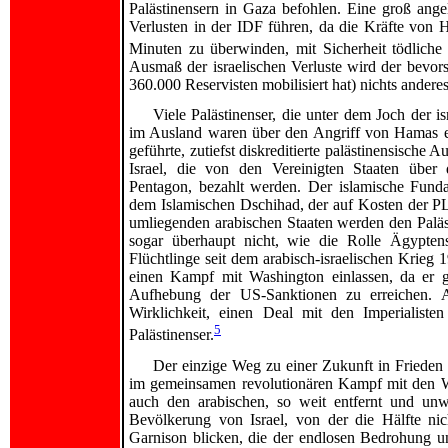
Palästinensern in Gaza befohlen. Eine groß ang
Verlusten in der IDF führen, da die Kräfte von 
Minuten zu überwinden, mit Sicherheit tödliche 
Ausmaß der israelischen Verluste wird der bevors
360.000 Reservisten mobilisiert hat) nichts anderes
Viele Palästinenser, die unter dem Joch der i
im Ausland waren über den Angriff von Hamas erf
geführte, zutiefst diskreditierte palästinensische 
Israel, die von den Vereinigten Staaten über 
Pentagon, bezahlt werden. Der islamische Fun
dem Islamischen Dschihad, der auf Kosten der PL
umliegenden arabischen Staaten werden den Palä
sogar überhaupt nicht, wie die Rolle Ägyptens
Flüchtlinge seit dem arabisch-israelischen Krieg 
einen Kampf mit Washington einlassen, da er 
Aufhebung der US-Sanktionen zu erreichen. A
Wirklichkeit, einen Deal mit den Imperialist
5
Palästinenser.
Der einzige Weg zu einer Zukunft in Frieden 
im gemeinsamen revolutionären Kampf mit den We
auch den arabischen, so weit entfernt und unwa
Bevölkerung von Israel, von der die Hälfte nich
Garnison blicken, die der endlosen Bedrohung und