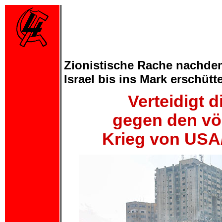
Zionistische Rache nachde
Israel bis ins Mark erschütte
Verteidigt d
gegen den vö
Krieg von USA/