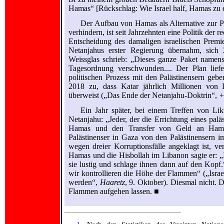
Hamas“ [Rückschlag: Wie Israel half, Hamas zu 
Der Aufbau von Hamas als Alternative zur P
verhindern, ist seit Jahrzehnten eine Politik der 
Entscheidung des damaligen israelischen Premi
Netanjahus erster Regierung übernahm, sic
Weissglas schrieb: „Dieses ganze Paket namens 
Tagesordnung verschwunden.... Der Plan lief
politischen Prozess mit den Palästinensern ge
2018 zu, dass Katar jährlich Millionen von
überweist („Das Ende der Netanjahu-Doktrin“,
+
Ein Jahr später, bei einem Treffen von Li
Netanjahu: „Jeder, der die Errichtung eines palä
Hamas und den Transfer von Geld an Hamas u
Palästinenser in Gaza von den Palästinensern im
wegen dreier Korruptionsfälle angeklagt ist, ver
Hamas und die Hisbollah im Libanon sagte er: „Ich
sie lustig und schlage ihnen dann auf den Kopf.
wir kontrollieren die Höhe der Flammen“ („Isra
werden“,
Haaretz
, 9. Oktober). Diesmal nicht. 
Flammen aufgehen lassen. ■