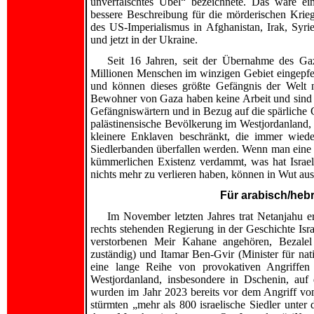
unverfälschtes Übel“ bezeichnete. Das wäre ei
bessere Beschreibung für die mörderischen Krie
des US-Imperialismus in Afghanistan, Irak, Syri
und jetzt in der Ukraine.
Seit 16 Jahren, seit der Übernahme des Ga
Millionen Menschen im winzigen Gebiet eingepferc
und können dieses größte Gefängnis der Welt n
Bewohner von Gaza haben keine Arbeit und sind i
Gefängniswärtern und in Bezug auf die spärliche
palästinensische Bevölkerung im Westjordanland, di
kleinere Enklaven beschränkt, die immer wied
Siedlerbanden überfallen werden. Wenn man eine g
kümmerlichen Existenz verdammt, was hat Israel
nichts mehr zu verlieren haben, können in Wut au
Für arabisch/hebr
Im November letzten Jahres trat Netanjahu e
rechts stehenden Regierung in der Geschichte Isr
verstorbenen Meir Kahane angehören, Bezalel 
zuständig) und Itamar Ben-Gvir (Minister für nati
eine lange Reihe von provokativen Angriffen
Westjordanland, insbesondere in Dschenin, auf 
wurden im Jahr 2023 bereits vor dem Angriff vo
stürmten „mehr als 800 israelische Siedler unter