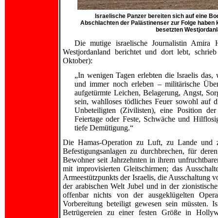
Israelische Panzer bereiten sich auf eine Bo
Abschlachten der Palästinenser zur Folge haben k
besetzten Westjordan
Die mutige israelische Journalistin Amira
Westjordanland berichtet und dort lebt, schrieb
Oktober):
„In wenigen Tagen erlebten die Israelis das, 
und immer noch erleben – militärische Überg
aufgetürmte Leichen, Belagerung, Angst, So
sein, wahlloses tödliches Feuer sowohl auf d
Unbeteiligten (Zivilisten), eine Position d
Feiertage oder Feste, Schwäche und Hilflosi
tiefe Demütigung.“
Die Hamas-Operation zu Luft, zu Lande und z
Befestigungsanlagen zu durchbrechen, für deren
Bewohner seit Jahrzehnten in ihrem unfruchtbare
mit improvisierten Gleitschirmen; das Ausschal
Armeestützpunkts der Israelis, die Ausschaltung v
der arabischen Welt Jubel und in der zionistisch
offenbar nichts von der ausgeklügelten Ope
Vorbereitung beteiligt gewesen sein müssten. I
Betrügereien zu einer festen Größe in Hollyw