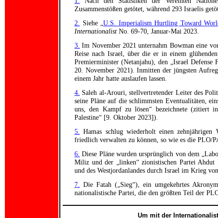
1.
Nach den Statistiken der Vereinten Nation
Zusammenstößen getötet, während 293 Israelis getö
2.
Siehe „
U.S. Imperialism Hurtling Toward Worl
Internationalist
No. 69-70, Januar-Mai 2023.
3.
Im November 2021 unternahm Bowman eine von der
Reise nach Israel, über die er in einem glühende
Premierminister (Netanjahu), den „Israel Defense F
20. November 2021). Inmitten der jüngsten Aufreg
einem Jahr hatte auslaufen lassen.
4.
Saleh al-Arouri, stellvertretender Leiter des Pol
seine Pläne auf die schlimmsten Eventualitäten, ein
uns, den Kampf zu lösen“ bezeichnete (zitiert i
Palestine“ [9. Oktober 2023]).
5.
Hamas schlug wiederholt einen zehnjährigen W
friedlich verwalten zu können, so wie es die PLO/P
6.
Diese Pläne wurden ursprünglich von dem „Labor
Miliz und der „linken“ zionistischen Partei Ahdut
und des Westjordanlandes durch Israel im Krieg von
7.
Die Fatah („Sieg“), ein umgekehrtes Akronym f
nationalistische Partei, die den größten Teil der P
Um mit der Internationali