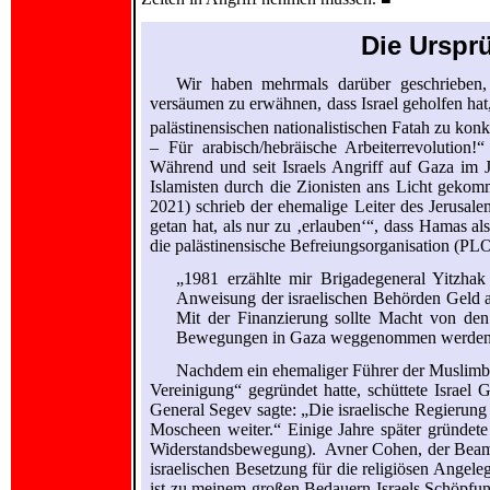
Die Urspr
Wir haben mehrmals darüber geschrieben,
versäumen zu erwähnen, dass Israel geholfen hat
palästinensischen nationalistischen Fatah zu konk
– Für arabisch/hebräische Arbeiterrevolution!
Während und seit Israels Angriff auf Gaza im J
Islamisten durch die Zionisten ans Licht gekom
2021) schrieb der ehemalige Leiter des Jerusal
getan hat, als nur zu ‚erlauben‘“, dass Hamas al
die palästinensische Befreiungsorganisation (PLO)
„1981 erzählte mir Brigadegeneral Yitzhak
Anweisung der israelischen Behörden Geld a
Mit der Finanzierung sollte Macht von den 
Bewegungen in Gaza weggenommen werden, die 
Nachdem ein ehemaliger Führer der Muslimbr
Vereinigung“ gegründet hatte, schüttete Israel 
General Segev sagte: „Die israelische Regierung 
Moscheen weiter.“ Einige Jahre später gründet
Widerstandsbewegung). Avner Cohen, der Beamt
israelischen Besetzung für die religiösen Angele
ist zu meinem großen Bedauern Israels Schöpfu