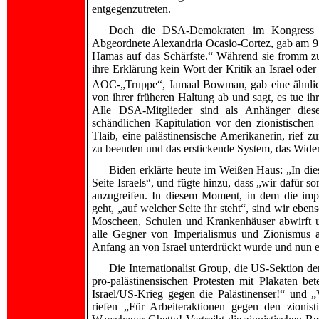
entgegenzutreten.
Doch die DSA-Demokraten im Kongress s
Abgeordnete Alexandria Ocasio-Cortez, gab am 9. 
Hamas auf das Schärfste.“ Während sie fromm zu 
ihre Erklärung kein Wort der Kritik an Israel oder
AOC-„Truppe“, Jamaal Bowman, gab eine ähnlic
von ihrer früheren Haltung ab und sagt, es tue ihr
Alle DSA-Mitglieder sind als Anhänger dieser
schändlichen Kapitulation vor den zionistische
Tlaib, eine palästinensische Amerikanerin, rief 
zu beenden und das erstickende System, das Widers
Biden erklärte heute im Weißen Haus: „In die
Seite Israels“, und fügte hinzu, dass „wir dafür s
anzugreifen. In diesem Moment, in dem die imper
geht, „auf welcher Seite ihr steht“, sind wir eb
Moscheen, Schulen und Krankenhäuser abwirft u
alle Gegner von Imperialismus und Zionismus an
Anfang an von Israel unterdrückt wurde und nun e
Die Internationalist Group, die US-Sektion der
pro-palästinensischen Protesten mit Plakaten bete
Israel/US-Krieg gegen die Palästinenser!“ und „
riefen „Für Arbeiteraktionen gegen den zionist