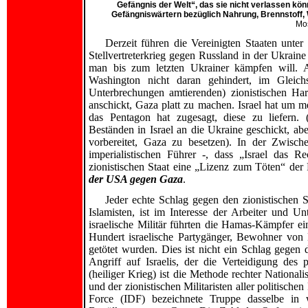
Gefängnis der Welt“, das sie nicht verlassen kön
Gefängniswärtern bezüglich Nahrung, Brennstoff
Mos
Derzeit führen die Vereinigten Staaten unte
Stellvertreterkrieg gegen Russland in der Ukraine
man bis zum letzten Ukrainer kämpfen will. A
Washington nicht daran gehindert, im Gleich
Unterbrechungen amtierenden) zionistischen Har
anschickt, Gaza platt zu machen. Israel hat um 
das Pentagon hat zugesagt, diese zu liefern. 
Beständen in Israel an die Ukraine geschickt, aber
vorbereitet, Gaza zu besetzen). In der Zwisch
imperialistischen Führer -, dass „Israel das R
zionistischen Staat eine „Lizenz zum Töten“ der
der USA gegen Gaza
.
Jeder echte Schlag gegen den zionistischen St
Islamisten, ist im Interesse der Arbeiter und 
israelische Militär führten die Hamas-Kämpfer ei
Hundert israelische Partygänger, Bewohner v
getötet wurden. Dies ist nicht ein Schlag gegen 
Angriff auf Israelis, der die Verteidigung des 
(heiliger Krieg) ist die Methode rechter Nationali
und der zionistischen Militaristen aller politischen
Force (IDF) bezeichnete Truppe dasselbe in