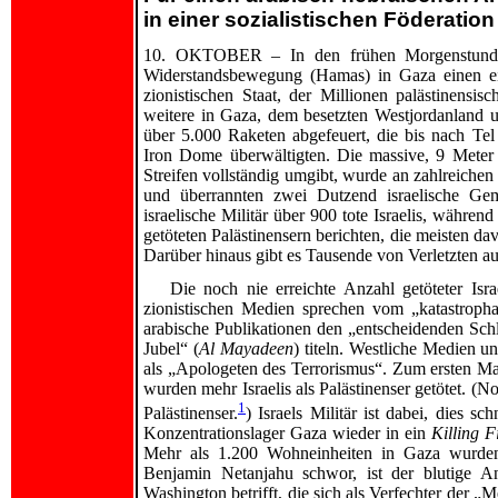
in einer sozialistischen Föderati
10. OKTOBER – In den frühen Morgenstunden 
Widerstandsbewegung (Hamas) in Gaza einen ein
zionistischen Staat, der Millionen palästinensi
weitere in Gaza, dem besetzten Westjordanland u
über 5.000 Raketen abgefeuert, die bis nach Tel
Iron Dome überwältigten. Die massive, 9 Meter
Streifen vollständig umgibt, wurde an zahlreich
und überrannten zwei Dutzend israelische Ge
israelische Militär über 900 tote Israelis, währe
getöteten Palästinensern berichten, die meisten dav
Darüber hinaus gibt es Tausende von Verletzten au
Die noch nie erreichte Anzahl getöteter Isra
zionistischen Medien sprechen vom „katastrophal
arabische Publikationen den „entscheidenden S
Jubel“ (
Al Mayadeen
) titeln. Westliche Medien u
als „Apologeten des Terrorismus“. Zum ersten M
wurden mehr Israelis als Palästinenser getötet. (N
1
Palästinenser.
) Israels Militär ist dabei, dies s
Konzentrationslager Gaza wieder in ein
Killing F
Mehr als 1.200 Wohneinheiten in Gaza wurden be
Benjamin Netanjahu schwor, ist der blutige A
Washington betrifft, die sich als Verfechter der „M