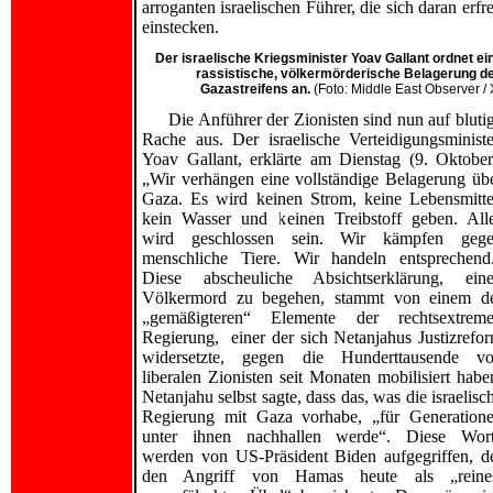
arroganten israelischen Führer, die sich daran erf
einstecken.
Der israelische Kriegsminister Yoav Gallant ordnet ei
rassistische, völkermörderische Belagerung d
Gazastreifens an.
(Foto: Middle East Observer / 
Die Anführer der Zionisten sind nun auf bluti
Rache aus. Der israelische Verteidigungsministe
Yoav Gallant, erklärte am Dienstag (9. Oktober
„Wir verhängen eine vollständige Belagerung üb
Gaza. Es wird keinen Strom, keine Lebensmitte
kein Wasser und keinen Treibstoff geben. All
wird geschlossen sein. Wir kämpfen geg
menschliche Tiere. Wir handeln entsprechend
Diese abscheuliche Absichtserklärung, ein
Völkermord zu begehen, stammt von einem d
„gemäßigteren“ Elemente der rechtsextrem
Regierung, einer der sich Netanjahus Justizrefo
widersetzte, gegen die Hunderttausende v
liberalen Zionisten seit Monaten mobilisiert habe
Netanjahu selbst sagte, dass das, was die israelisc
Regierung mit Gaza vorhabe, „für Generation
unter ihnen nachhallen werde“. Diese Wor
werden von US-Präsident Biden aufgegriffen, d
den Angriff von Hamas heute als „reine