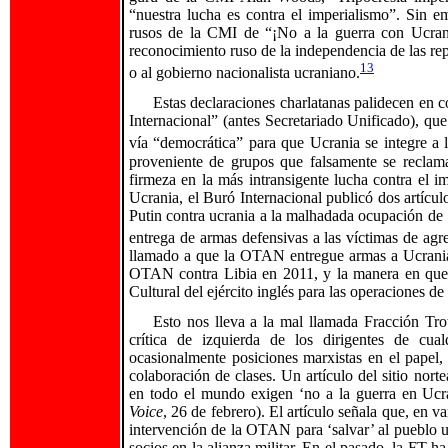
“nuestra lucha es contra el imperialismo”. Sin em
rusos de la CMI de “¡No a la guerra con Ucrania
reconocimiento ruso de la independencia de las r
13
o al gobierno nacionalista ucraniano.
Estas declaraciones charlatanas palidecen en 
Internacional” (antes Secretariado Unificado), q
vía “democrática” para que Ucrania se integre a l
proveniente de grupos que falsamente se reclam
firmeza en la más intransigente lucha contra el im
Ucrania, el Buró Internacional publicó dos artícul
Putin contra ucrania a la malhadada ocupación de
entrega de armas defensivas a las víctimas de agres
llamado a que la OTAN entregue armas a Ucrania 
OTAN contra Libia en 2011, y la manera en que 
Cultural del ejército inglés para las operaciones de
Esto nos lleva a la mal llamada Fracción Tro
crítica de izquierda de los dirigentes de cu
ocasionalmente posiciones marxistas en el papel, 
colaboración de clases. Un artículo del sitio no
en todo el mundo exigen ‘no a la guerra en Ucra
Voice
, 26 de febrero). El artículo señala que, en v
intervención de la OTAN para ‘salvar’ al pueblo 
socios en la alianza militar. En el pasado, la FT h