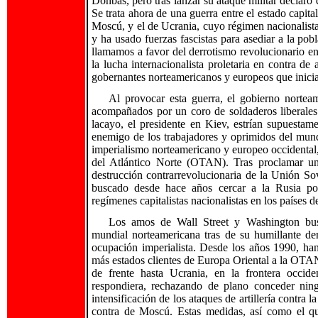
Donbás, pero tras lanzar su ataque militar declaró 
Se trata ahora de una guerra entre el estado capita
Moscú, y el de Ucrania, cuyo régimen nacionalist
y ha usado fuerzas fascistas para asediar a la pobl
llamamos a favor del derrotismo revolucionario en 
la lucha internacionalista proletaria en contra de
gobernantes norteamericanos y europeos que inicia
Al provocar esta guerra, el gobierno nortea
acompañados por un coro de soldaderos liberales 
lacayo, el presidente en Kiev, estrían supuestam
enemigo de los trabajadores y oprimidos del mundo
imperialismo norteamericano y europeo occidental, 
del Atlántico Norte (OTAN). Tras proclamar
destrucción contrarrevolucionaria de la Unión So
buscado desde hace años cercar a la Rusia post
regímenes capitalistas nacionalistas en los países 
Los amos de Wall Street y Washington bus
mundial norteamericana tras de su humillante de
ocupación imperialista. Desde los años 1990, han
más estados clientes de Europa Oriental a la OTA
de frente hasta Ucrania, en la frontera occid
respondiera, rechazando de plano conceder nin
intensificación de los ataques de artillería contr
contra de Moscú. Estas medidas, así como el q