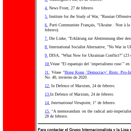
4.
News Front, 27 de febrero.
5.
Institute for the Study of War, “Russian Offensi
6.
Parti Communiste Français, “Ukraine : Non à la 
febrero).
7.
Die Linke, “Erklärung zur Abstimmung über den 
8.
International Socialist Alternative, “No War in U
9.
DISA, “What Now for Ukrainian Conflict?” (23 d
10.
Véase “El espantajo del ‘imperialismo ruso’” e
11.
Véase “
Hong Kong ‘Democracy’ Riots: Pro-Impe
No. 40, invierno de 2020.
12.
In Defence of Marxism, 24 de febrero.
13.
In Defence of Marxism, 24 de febrero.
14.
International Viewpoint
, 1° de febrero.
15.
“A memorandum on the radical anti-imperialist
28 de febrero.
Para contactar el Grupo Internacionalista y la Liga p