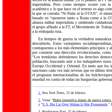
imperialista. Pero como siempre ocurre con la 
académico y lo que hace en el terreno es algo com
la que se coreaba “Ni Putin ni la OTAN”, el mismo
basado en “oponerse tanto a Rusia como a la OT
alianza militar imperialista y omitiendo cuidadosa
el grupo afiliado a la FT, el Movimiento de Trabaja
a la embajada rusa.
En tiempos de guerra la verdadera naturaleza 
descubierto. Estos variopintos socialimperialistas
contrapuestos a los más elementales principios y 
por construir una dirección revolucionaria, como
“Los trotskistas defendemos los derechos democrát
población, buscando unir a los trabajadores ruso
Europa Occidental y Oriental. En tanto que los i
sanciones cada vez más severas que en último tér
el programa internacionalista de los bolchevique
mundial en contra de todas las burguesías goberna
1.
New York Times
, 25 de febrero.
2.
Véase “
Biden intensifica planes de guerra contra
y “
U.S. Big Lie Over Wuhan Is War Propaganda,
”
3.
Washington Post
, 25 de febrero.