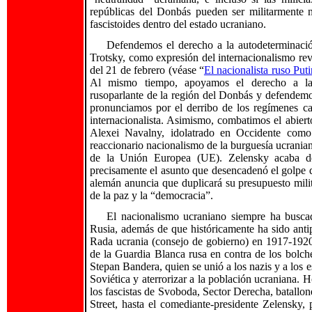
repúblicas del Donbás pueden ser militarmente ne
fascistoides dentro del estado ucraniano.
Defendemos el derecho a la autodeterminaci
Trotsky, como expresión del internacionalismo rev
del 21 de febrero (véase “
El nacionalista ruso Put
Al mismo tiempo, apoyamos el derecho a la 
rusoparlante de la región del Donbás y defendemo
pronunciamos por el derribo de los regímenes ca
internacionalista. Asimismo, combatimos el abier
Alexei Navalny, idolatrado en Occidente como 
reaccionario nacionalismo de la burguesía ucranian
de la Unión Europea (UE). Zelensky acaba de
precisamente el asunto que desencadenó el golpe 
alemán anuncia que duplicará su presupuesto mil
de la paz y la “democracia”.
El nacionalismo ucraniano siempre ha busc
Rusia, además de que históricamente ha sido ant
Rada ucrania (consejo de gobierno) en 1917-1920, 
de la Guardia Blanca rusa en contra de los bolche
Stepan Bandera, quien se unió a los nazis y a los 
Soviética y aterrorizar a la población ucraniana. 
los fascistas de Svoboda, Sector Derecha, batallo
Street, hasta el comediante-presidente Zelensky, 