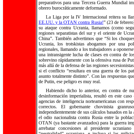
preparativos para una Tercera Guerra Mundial impe
obrero burocráticamente deformado.
La Liga por la IV Internacional reitera su ll
EE.UU. y la OTAN contra Rusia!
” (23 de febrero
su ataque contra Ucrania, llamamos (como segu
regiones separatistas del sur y el oriente de Ucr
China”. También advertimos que “Si los choques
Ucrania, los trotskistas abogamos por una pol
regionales, llamando a los trabajadores a oponerse 
una intransigente lucha de clases en contra de lo
sobrevino rápidamente con la ofensiva rusa de Pu
más allá de la defensa de las regiones secesionist
si el conflicto “resultara en una guerra de los pa
asunto totalmente distinto”. Con las respuestas 
de Putin, ese peligro es muy real.
Habiendo dicho lo anterior, en contra de nu
desinformación imperialista, resultó en este caso
agencias de inteligencia norteamericanas con re
correctos. El gobernante chovinista gran
independientemente de sus cálculos basados en la ap
el odio nacionalista contra Rusia entre la pobla
OTAN (ya bastante avanzados) para la guerra imper
arrebatar concesiones al presidente ucrania
“neutralidad” ucraniana, e incluso si las milicia