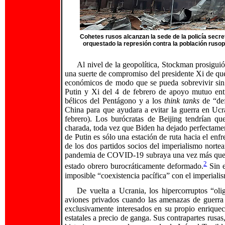
Cohetes rusos alcanzan la sede de la policía secre
orquestado la represión contra la población rusop
Al nivel de la geopolítica, Stockman prosiguió
una suerte de compromiso del presidente Xi de qu
económicos de modo que se pueda sobrevivir sin
Putin y Xi del 4 de febrero de apoyo mutuo ent
bélicos del Pentágono y a los
think tanks
de “def
China para que ayudara a evitar la guerra en Uc
febrero). Los burócratas de Beijing tendrían qu
charada, toda vez que Biden ha dejado perfectame
de Putin es sólo una estación de ruta hacia el en
de los dos partidos socios del imperialismo norte
pandemia de COVID-19 subraya una vez más que el
2
estado obrero burocráticamente deformado.
Sin e
imposible “coexistencia pacífica” con el imperiali
De vuelta a Ucrania, los hipercorruptos “ol
aviones privados cuando las amenazas de guerra 
exclusivamente interesados en su propio enriquec
estatales a precio de ganga. Sus contrapartes rusas