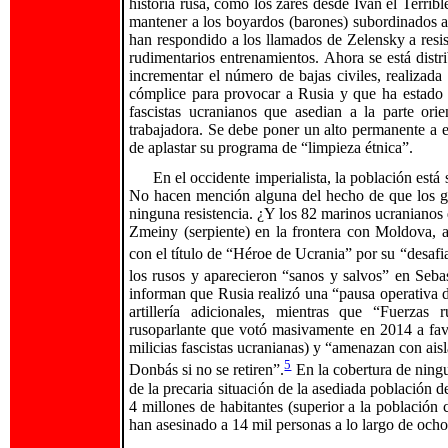
historia rusa, como los zares desde Iván el Terri
mantener a los boyardos (barones) subordinados a 
han respondido a los llamados de Zelensky a resis
rudimentarios entrenamientos. Ahora se está distr
incrementar el número de bajas civiles, realizad
cómplice para provocar a Rusia y que ha estado 
fascistas ucranianos que asedian a la parte or
trabajadora. Se debe poner un alto permanente a e
de aplastar su programa de “limpieza étnica”.
En el occidente imperialista, la población está
No hacen mención alguna del hecho de que los gu
ninguna resistencia. ¿Y los 82 marinos ucranianos
Zmeiny (serpiente) en la frontera con Moldova,
con el título de “Héroe de Ucrania” por su “desafian
los rusos y aparecieron “sanos y salvos” en Seba
informan que Rusia realizó una “pausa operativa de
artillería adicionales, mientras que “Fuerzas
rusoparlante que votó masivamente en 2014 a fav
milicias fascistas ucranianas) y “amenazan con aisl
5
Donbás si no se retiren”.
En la cobertura de ningu
de la precaria situación de la asediada población
4 millones de habitantes (superior a la población
han asesinado a 14 mil personas a lo largo de ocho