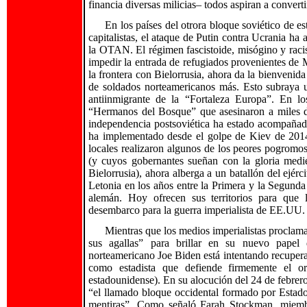
financia diversas milicias– todos aspiran a convert
En los países del otrora bloque soviético de 
capitalistas, el ataque de Putin contra Ucrania ha 
la OTAN. El régimen fascistoide, misógino y racis
impedir la entrada de refugiados provenientes de 
la frontera con Bielorrusia, ahora da la bienvenida
de soldados norteamericanos más. Esto subraya un
antiinmigrante de la “Fortaleza Europa”. En lo
“Hermanos del Bosque” que asesinaron a miles d
independencia postsoviética ha estado acompañad
ha implementado desde el golpe de Kiev de 2014.
locales realizaron algunos de los peores pogromos
(y cuyos gobernantes sueñan con la gloria med
Bielorrusia), ahora alberga a un batallón del ejér
Letonia en los años entre la Primera y la Segund
alemán. Hoy ofrecen sus territorios para que 
desembarco para la guerra imperialista de EE.UU. 
Mientras que los medios imperialistas proclam
sus agallas” para brillar en su nuevo papel 
norteamericano Joe Biden está intentando recuperar 
como estadista que defiende firmemente el or
estadounidense). En su alocución del 24 de febrero
“el llamado bloque occidental formado por Estad
mentiras”. Como señaló Farah Stockman, miembr