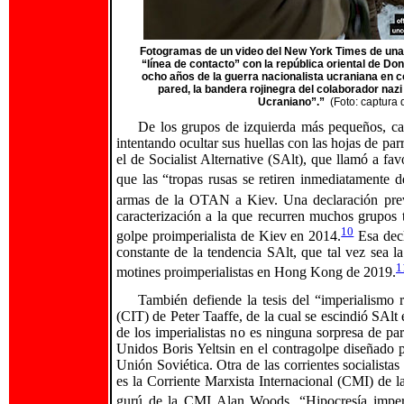
Fotogramas de un video del New York Times de una m
“línea de contacto” con la república oriental de D
ocho años de la guerra nacionalista ucraniana en 
pared, la bandera rojinegra del colaborador nazi
Ucraniano”.”
(Foto: captura 
De los grupos de izquierda más pequeños, casi
intentando ocultar sus huellas con las hojas de pa
el de Socialist Alternative (SAlt), que llamó a fa
que las “tropas rusas se retiren inmediatamente d
armas de la OTAN a Kiev. Una declaración pre
caracterización a la que recurren muchos grupos 
10
golpe proimperialista de Kiev en 2014.
Esa decl
constante de la tendencia SAlt, que tal vez sea la
1
motines proimperialistas en Hong Kong de 2019.
También defiende la tesis del “imperialismo 
(CIT) de Peter Taaffe, de la cual se escindió SAlt
de los imperialistas no es ninguna sorpresa de pa
Unidos Boris Yeltsin en el contragolpe diseñado
Unión Soviética. Otra de las corrientes socialist
es la Corriente Marxista Internacional (CMI) de l
gurú de la CMI Alan Woods, “Hipocresía imperi