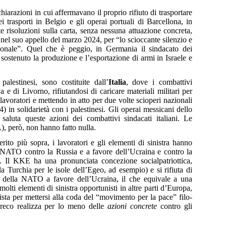
hiarazioni in cui affermavano il proprio rifiuto di trasportare
dei trasporti in Belgio e gli operai portuali di Barcellona, in
 risoluzioni sulla carta, senza nessuna attuazione concreta,
nel suo appello del marzo 2024, per “lo scioccante silenzio e
ionale”. Quel che è peggio, in Germania il sindacato dei
ostenuto la produzione e l’esportazione di armi in Israele e
alestinesi, sono costituite dall’
Italia
, dove i combattivi
e di Livorno, rifiutandosi di caricare materiali militari per
 lavoratori e mettendo in atto per due volte scioperi nazionali
) in solidarietà con i palestinesi. Gli operai messicani dello
aluta queste azioni dei combattivi sindacati italiani. Le
, però, non hanno fatto nulla.
ito più sopra, i lavoratori e gli elementi di sinistra hanno
a NATO contro la Russia e a favore dell’Ucraina e contro la
 Il KKE ha una pronunciata concezione socialpatriottica,
a Turchia per le isole dell’Egeo, ad esempio) e si rifiuta di
a della NATO a favore dell’Ucraina, il che equivale a una
olti elementi di sinistra opportunisti in altre parti d’Europa,
ista per mettersi alla coda del “movimento per la pace” filo-
 greco realizza per lo meno delle
azioni concrete
contro gli