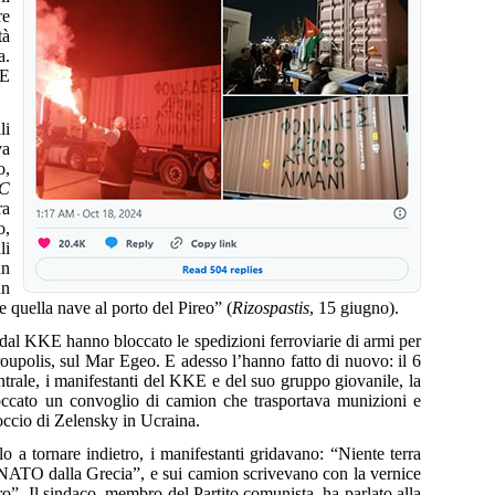
re
tà
a.
ME
li
va
o,
C
ra
o,
li
un
un
re quella nave al porto del Pireo” (
Rizospastis
, 15 giugno).
i dal KKE hanno bloccato le spedizioni ferroviarie di armi per
roupolis, sul Mar Egeo. E adesso l’hanno fatto di nuovo: il 6
ntrale, i manifestanti del KKE e del suo gruppo giovanile, la
cato un convoglio di camion che trasportava munizioni e
occio di Zelensky in Ucraina.
 a tornare indietro, i manifestanti gridavano: “Niente terra
a NATO dalla Grecia”, e sui camion scrivevano con la vernice
o”. Il sindaco, membro del Partito comunista, ha parlato alla