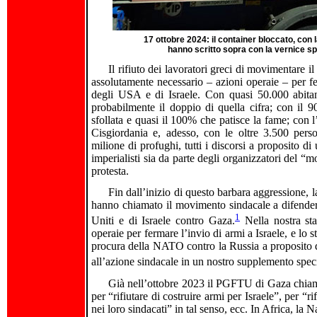
17 ottobre 2024: il container bloccato, con l
hanno scritto sopra con la vernice sp
Il rifiuto dei lavoratori greci di movimentare i
assolutamente necessario – azioni operaie – per f
degli USA e di Israele. Con quasi 50.000 abitan
probabilmente il doppio di quella cifra; con il 
sfollata e quasi il 100% che patisce la fame; con l
Cisgiordania e, adesso, con le oltre 3.500 pers
milione di profughi, tutti i discorsi a proposito di
imperialisti sia da parte degli organizzatori del “
protesta.
Fin dall’inizio di questo barbara aggressione, l
hanno chiamato il movimento sindacale a difendere 
1
Uniti e di Israele contro Gaza.
Nella nostra st
operaie per fermare l’invio di armi a Israele, e lo 
procura della NATO contro la Russia a proposito
all’azione sindacale in un nostro supplemento speci
Già nell’ottobre 2023 il PGFTU di Gaza chiamò i
per “rifiutare di costruire armi per Israele”, per “r
nei loro sindacati” in tal senso, ecc. In Africa, 