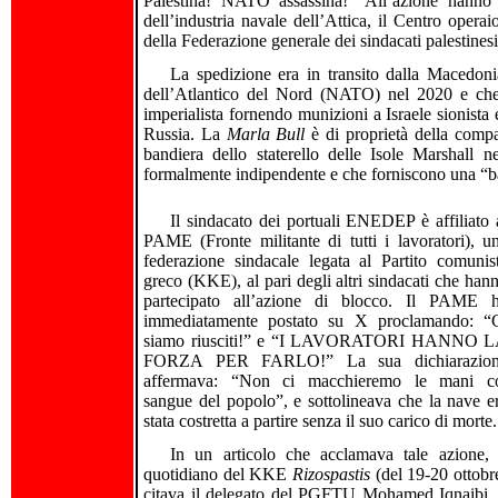
Palestina! NATO assassina!” All’azione hanno p
dell’industria navale dell’Attica, il Centro operai
della Federazione generale dei sindacati palestine
La spedizione era in transito dalla Macedoni
dell’Atlantico del Nord (NATO) nel 2020 e che da
imperialista fornendo munizioni a Israele sionista
Russia. La
Marla Bull
è di proprietà della compa
bandiera dello staterello delle Isole Marshall n
formalmente indipendente e che forniscono una “ban
Il sindacato dei portuali ENEDEP è affiliato 
PAME (Fronte militante di tutti i lavoratori), u
federazione sindacale legata al Partito comunis
greco (KKE), al pari degli altri sindacati che han
partecipato all’azione di blocco. Il PAME 
immediatamente postato su X proclamando: “
siamo riusciti!” e “I LAVORATORI HANNO 
FORZA PER FARLO!” La sua dichiarazio
affermava: “Non ci macchieremo le mani c
sangue del popolo”, e sottolineava che la nave e
stata costretta a partire senza il suo carico di morte.
In un articolo che acclamava tale azione, 
quotidiano del KKE
Rizospastis
(del 19-20 ottobr
citava il delegato del PGFTU Mohamed Iqnaibi, 