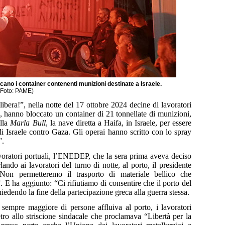
occano i container contenenti munizioni destinate a Israele.
(Foto: PAME)
libera!”, nella notte del 17 ottobre 2024 decine di lavoratori
a, hanno bloccato un container di 21 tonnellate di munizioni,
ella
Marla Bull
, la nave diretta a Haifa, in Israele, per essere
i Israele contro Gaza. Gli operai hanno scritto con lo spray
”.
avoratori portuali, l’ENEDEP, che la sera prima aveva deciso
ando ai lavoratori del turno di notte, al porto, il presidente
on permetteremo il trasporto di materiale bellico che
 E ha aggiunto: “Ci rifiutiamo di consentire che il porto del
edendo la fine della partecipazione greca alla guerra stessa.
sempre maggiore di persone affluiva al porto, i lavoratori
ietro allo striscione sindacale che proclamava “Libertà per la