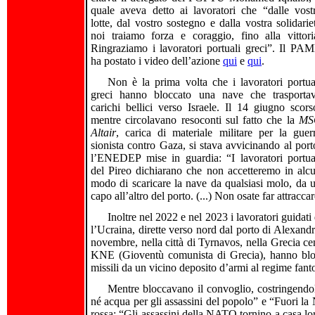
quale aveva detto ai lavoratori che “dalle vost
lotte, dal vostro sostegno e dalla vostra solidarie
noi traiamo forza e coraggio, fino alla vittori
Ringraziamo i lavoratori portuali greci”. Il PA
ha postato i video dell’azione
qui
e
qui
.
Non è la prima volta che i lavoratori portua
greci hanno bloccato una nave che trasporta
carichi bellici verso Israele. Il 14 giugno scors
mentre circolavano resoconti sul fatto che la
MS
Altair
, carica di materiale militare per la guer
sionista contro Gaza, si stava avvicinando al port
l’ENEDEP mise in guardia: “I lavoratori portua
del Pireo dichiarano che non accetteremo in alc
modo di scaricare la nave da qualsiasi molo, da 
capo all’altro del porto. (...) Non osate far attracca
Inoltre nel 2022 e nel 2023 i lavoratori guidat
l’Ucraina, dirette verso nord dal porto di Alexand
novembre, nella città di Tyrnavos, nella Grecia ce
KNE (Gioventù comunista di Grecia), hanno bloc
missili da un vicino deposito d’armi al regime fant
Mentre bloccavano il convoglio, costringendolo
né acqua per gli assassini del popolo” e “Fuori l
rossa: “Gli assassini della NATO tornino a casa lor