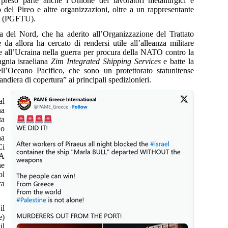
reso parte anche l’Unione dei lavoratori metallurgici e
o del Pireo e altre organizzazioni, oltre a un rappresentante
si (PGFTU).
a del Nord, che ha aderito all’Organizzazione del Trattato
 allora ha cercato di rendersi utile all’alleanza militare
 e all’Ucraina nella guerra per procura della NATO contro la
gnia israeliana
Zim Integrated Shipping Services
e batte la
ell’Oceano Pacifico, che sono un protettorato statunitense
diera di copertura” ai principali spedizionieri.
al
na
ta
no
ha
Ci
LA
ne
ol
ra
il
e)
il