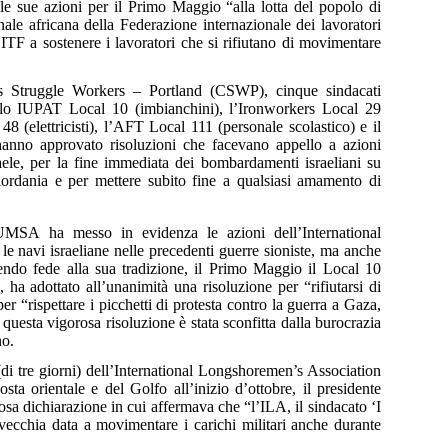
le sue azioni per il Primo Maggio “alla lotta del popolo di
nale africana della Federazione internazionale dei lavoratori
all’ITF a sostenere i lavoratori che si rifiutano di movimentare
ass Struggle Workers – Portland (CSWP), cinque sindacati
– lo IUPAT Local 10 (imbianchini), l’Ironworkers Local 29
 48 (elettricisti), l’AFT Local 111 (personale scolastico) e il
hanno approvato risoluzioni che facevano appello a azioni
aele, per la fine immediata dei bombardamenti israeliani su
iordania e per mettere subito fine a qualsiasi amamento di
MSA ha messo in evidenza le azioni dell’International
navi israeliane nelle precedenti guerre sioniste, ma anche
nendo fede alla sua tradizione, il Primo Maggio il Local 10
ha adottato all’unanimità una risoluzione per “rifiutarsi di
per “rispettare i picchetti di protesta contro la guerra a Gaza,
uesta vigorosa risoluzione è stata sconfitta dalla burocrazia
no.
(di tre giorni) dell’International Longshoremen’s Association
sta orientale e del Golfo all’inizio d’ottobre, il presidente
sa dichiarazione in cui affermava che “l’ILA, il sindacato ‘I
hia data a movimentare i carichi militari anche durante