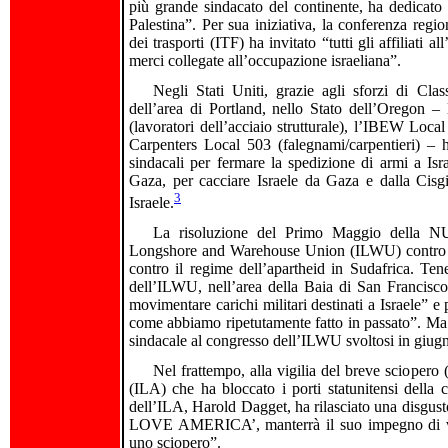
più grande sindacato del continente, ha dedicato 
Palestina”. Per sua iniziativa, la conferenza regio
dei trasporti (ITF) ha invitato “tutti gli affiliati 
merci collegate all’occupazione israeliana”.
Negli Stati Uniti, grazie agli sforzi di Cl
dell’area di Portland, nello Stato dell’Oregon 
(lavoratori dell’acciaio strutturale), l’IBEW Local
Carpenters Local 503 (falegnami/carpentieri) – 
sindacali per fermare la spedizione di armi a Isr
Gaza, per cacciare Israele da Gaza e dalla Cisg
3
Israele.
La risoluzione del Primo Maggio della NU
Longshore and Warehouse Union (ILWU) contro le 
contro il regime dell’apartheid in Sudafrica. Te
dell’ILWU, nell’area della Baia di San Francisco, 
movimentare carichi militari destinati a Israele” e 
come abbiamo ripetutamente fatto in passato”. Ma q
sindacale al congresso dell’ILWU svoltosi in giug
Nel frattempo, alla vigilia del breve sciopero 
(ILA) che ha bloccato i porti statunitensi della co
dell’ILA, Harold Dagget, ha rilasciato una disgusto
LOVE AMERICA’, manterrà il suo impegno di vecc
uno sciopero”.