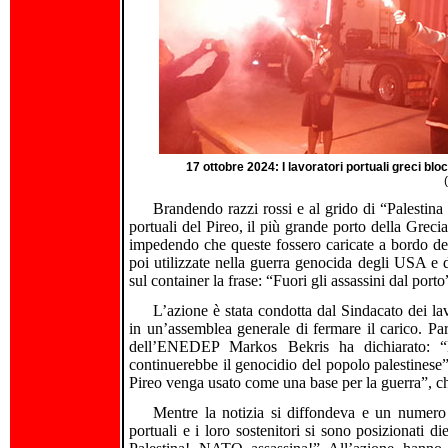
17 ottobre 2024: I lavoratori portuali greci bl
Brandendo razzi rossi e al grido di “Palestina 
portuali del Pireo, il più grande porto della Greci
impedendo che queste fossero caricate a bordo d
poi utilizzate nella guerra genocida degli USA e d
sul container la frase: “Fuori gli assassini dal porto
L’azione è stata condotta dal Sindacato dei l
in un’assemblea generale di fermare il carico. Parl
dell’ENEDEP Markos Bekris ha dichiarato: “N
continuerebbe il genocidio del popolo palestinese”.
Pireo venga usato come una base per la guerra”, chi
Mentre la notizia si diffondeva e un numero 
portuali e i loro sostenitori si sono posizionati d