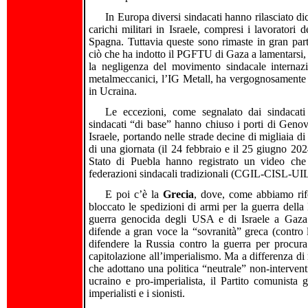
In Europa diversi sindacati hanno rilasciato dic
carichi militari in Israele, compresi i lavoratori 
Spagna. Tuttavia queste sono rimaste in gran parte
ciò che ha indotto il PGFTU di Gaza a lamentarsi, 
la negligenza del movimento sindacale internaz
metalmeccanici, l’IG Metall, ha vergognosamente s
in Ucraina.
Le eccezioni, come segnalato dai sindacati p
sindacati “di base” hanno chiuso i porti di Genova 
Israele, portando nelle strade decine di migliaia di
di una giornata (il 24 febbraio e il 25 giugno 2024
Stato di Puebla hanno registrato un video che s
federazioni sindacali tradizionali (CGIL-CISL-UIL)
E poi c’è la
Grecia
, dove, come abbiamo rifer
bloccato le spedizioni di armi per la guerra dell
guerra genocida degli USA e di Israele a Gaza.
difende a gran voce la “sovranità” greca (contro l
difendere la Russia contro la guerra per procur
capitolazione all’imperialismo. Ma a differenza di m
che adottano una politica “neutrale” non-intervent
ucraino e pro-imperialista, il Partito comunista
imperialisti e i sionisti.