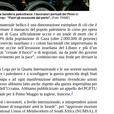
a bandiera palestinese. I lavoratori portuali del Pireo ci
ray: “Fuori gli assassini dal porto”.
(Foto: PAME)
l materiale bellico è una dimostrazione esemplare di ciò che è
ermare il massacro del popolo palestinese in corso per opera
ti di Gaza ufficialmente uccisi e un totale di morti che è
90% della popolazione di Gaza (oltre 2.000.000 di persone)
’esercito israeliano e i coloni fascistoidi che imperversano in
one uccise nell’invasione israeliana del Libano e più d’un
 un “cessate il fuoco” o di negoziati, sia da parte dei governi
movimento per la pace”, costituiscono una frode per deviare la
a Lega per la Quarta Internazionale e le sue sezioni nazionali
i palestinesi e a sconfiggere la guerra genocida degli Stati
ampa e ad ogni manifestazione abbiamo rivendicato azioni
stesso abbiamo fatto anche rispetto alla guerra imperialista per
 dell’Ucraina. Abbiamo pubblicizzato un appello del PGFTU
2
ale per il Primo Maggio in inglese, francese,
 lavoratori, a livello internazionale, a intraprendere azioni
ifiutare di trasportare armi in Israele”, per “approvare mozioni
la National Union of Metalworkers of South Africa (NUMSA), il