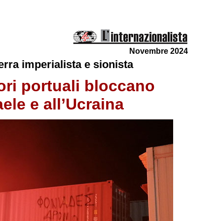
Novembre 2024
erra imperialista e sionista
tori portuali bloccano
aele e all’Ucraina